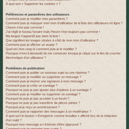
À quoi sert « Supprimer les cookies » ?
r
Préférences et paramètres des utilisateurs
Comment puis-je modifier mes paramètres ?
Comment puis-je masquer mon nom d’utilisateur de la liste des utilisateurs en ligne ?
L’heure n’est pas correcte !
J’ai réglé le fuseau horaire mais l’heure n’est toujours pas correcte !
Ma langue n’apparaît pas dans la liste !
Que signifient les images situées à côté de mon nom d’utilisateur ?
Comment puis-je afficher un avatar ?
Quel est mon rang et comment puis-je le modifier ?
Pourquoi m’est-il demandé de me connecter lorsque je clique sur le lien de courrier
électronique d’un utilisateur ?
Problèmes de publication
Comment puis-je publier un nouveau sujet ou une réponse ?
Comment puis-je modifier ou supprimer un message ?
Comment puis-je insérer une signature à mon message ?
Comment puis-je créer un sondage ?
Pourquoi ne puis-je pas ajouter plus d’options à un sondage ?
Comment puis-je modifier ou supprimer un sondage ?
Pourquoi ne puis-je pas accéder à un forum ?
Pourquoi ne puis-je pas transférer de pièces jointes ?
Pourquoi ai-je reçu un avertissement ?
Comment puis-je rapporter des messages à un modérateur ?
À quoi sert le bouton « Enregistrer comme brouillon » affiché lors de la rédaction
d’un sujet ?
Pourquoi mon message a-t-il besoin d’être approuvé ?
Comment puis-je remonter mes sujets ?