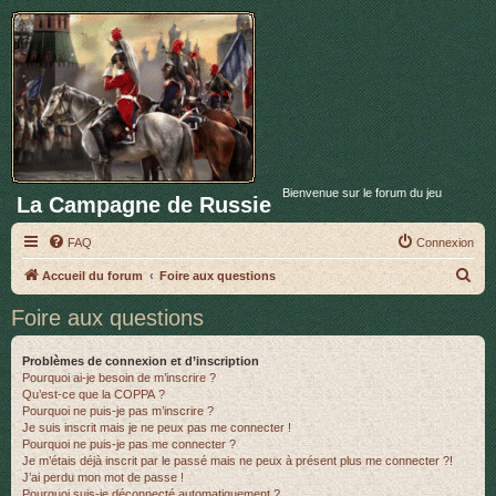
Bienvenue sur le forum du jeu
La Campagne de Russie
FAQ
Connexion
R
Accueil du forum
Foire aux questions
e
Foire aux questions
c
h
Problèmes de connexion et d’inscription
Pourquoi ai-je besoin de m’inscrire ?
e
Qu’est-ce que la COPPA ?
r
Pourquoi ne puis-je pas m’inscrire ?
Je suis inscrit mais je ne peux pas me connecter !
c
Pourquoi ne puis-je pas me connecter ?
Je m’étais déjà inscrit par le passé mais ne peux à présent plus me connecter ?!
h
J’ai perdu mon mot de passe !
e
Pourquoi suis-je déconnecté automatiquement ?