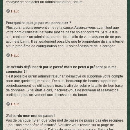
essayez de contacter un administrateur du forum.
Haut
Pourquoi ne puis-je pas me connecter ?
Plusieurs raisons peuvent en être la cause. Assurez-vous avant tout que
votre nom d’utilisateur et votre mot de passe soient corrects. Si tel est le
cas, contactez un administrateur du forum afin de vous assurer de ne pas
avoir été banni. Il est également possible que le propriétaire du site internet
ait un problème de configuration et qu’il soit nécessaire de la corriger.
Haut
Je m’étais déjà inscrit par le passé mais ne peux à présent plus me
connecter ?!
Il est possible qu’un administrateur ait désactivé ou supprimé votre compte
pour une quelconque raison. De plus, beaucoup de forums suppriment
périodiquement les utilisateurs inactifs afin de réduire la taille de leur base
de données. Si tel était le cas, inscrivez-vous de nouveau et essayez de
participer plus activement aux discussions du forum.
Haut
J’ai perdu mon mot de passe !
Pas de panique ! Bien que votre mot de passe ne puisse pas être récupéré,
il peut facilement être réinitialisé. Veuillez vous rendre sur la page de
connexion et cliquer sur « J’ai perdu mon mot de passe ». Suivez les