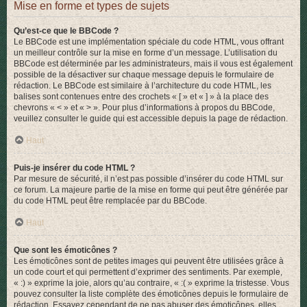
Mise en forme et types de sujets
Qu’est-ce que le BBCode ?
Le BBCode est une implémentation spéciale du code HTML, vous offrant
un meilleur contrôle sur la mise en forme d’un message. L’utilisation du
BBCode est déterminée par les administrateurs, mais il vous est également
possible de la désactiver sur chaque message depuis le formulaire de
rédaction. Le BBCode est similaire à l’architecture du code HTML, les
balises sont contenues entre des crochets « [ » et « ] » à la place des
chevrons « < » et « > ». Pour plus d’informations à propos du BBCode,
veuillez consulter le guide qui est accessible depuis la page de rédaction.
Haut
Puis-je insérer du code HTML ?
Par mesure de sécurité, il n’est pas possible d’insérer du code HTML sur
ce forum. La majeure partie de la mise en forme qui peut être générée par
du code HTML peut être remplacée par du BBCode.
Haut
Que sont les émoticônes ?
Les émoticônes sont de petites images qui peuvent être utilisées grâce à
un code court et qui permettent d’exprimer des sentiments. Par exemple,
« :) » exprime la joie, alors qu’au contraire, « :( » exprime la tristesse. Vous
pouvez consulter la liste complète des émoticônes depuis le formulaire de
rédaction. Essayez cependant de ne pas abuser des émoticônes, elles