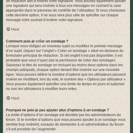
de rédaction afin d’insérer votre signature. Vous pouvez également ajouter
une signature qui sera insérée à tous vos messages en cochant la case
appropriée dans le panneau de contrôle de l’utilisateur. Si vous choisissez
cette dernière option, il ne vous sera plus utile de spécifier sur chaque
message votre souhait d’insérer votre signature.
Haut
Comment puis-je créer un sondage ?
Lorsque vous rédigez un nouveau sujet ou modifiez le premier message
d’un sujet, cliquez sur l’onglet « Créer un sondage » situé en-dessous du
formulaire principal de rédaction. Si cet onglet n’est pas disponible, il est
probable que vous n’ayez pas la permission de créer des sondages.
Saisissez le titre du sondage en incluant au moins deux options dans les
champs adéquats, chaque option devant être insérée sur une nouvelle
ligne. Vous pouvez définir le nombre d’options que les utilisateurs peuvent
insérer en modifiant, lors du vote, le nombre des « Options par utilisateur ».
Vous pouvez également spécifier une limite de temps en jours et autoriser
ou non les utilisateurs à modifier leurs votes.
Haut
Pourquoi ne puis-je pas ajouter plus d’options à un sondage ?
La limite d’options d’un sondage est décidée par les administrateurs du
forum. Si le nombre d’options que vous pouvez ajouter à un sondage vous
semble trop restreint, essayez de demander à un administrateur du forum
s’il est possible de l’augmenter.