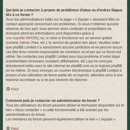
Qui dois-je contacter à propos de problèmes d’abus ou d’ordres légaux
liés à ce forum ?
Tous les administrateurs listés sur la page « L’équipe » devraient être un
contact approprié concernant ces problèmes. Si vous n’obtenez aucune
réponse de leur part, vous devriez alors contacter le propriétaire du
domaine (dont les informations sont disponibles grâce à
une requête WHOIS
), ou, si celui-ci fonctionne sur un service gratuit
(comme Yahoo, Free, etc.), le service de gestion des abus. Veuillez noter
que phpBB Limited n’a absolument aucune juridiction et ne peut en aucun
cas être tenu comme responsable de comment, où et par qui ce forum est
utilisé. Ne contactez pas phpBB Limited pour tout problème d’ordre légal
(commentaire incessant, insultant, diffamatoire, etc.) qui ne sont pas
directement reliés avec le site internet de phpBB.com ou le logiciel phpBB
en lui-même. Si vous envoyez un courrier électronique à phpBB Limited à
propos d’une utilisation de tierce partie de ce logiciel, attendez-vous à une
réponse laconique ou à ne pas recevoir de réponse.
Haut
Comment puis-je contacter un administrateur du forum ?
Tous les utilisateurs du forum peuvent utiliser le formulaire disponible sur le
lien « Nous contacter » si cette fonctionnalité a été activée par les
administrateurs du forum.
Les membres du forum peuvent également utiliser le lien « L’équipe ».
Haut