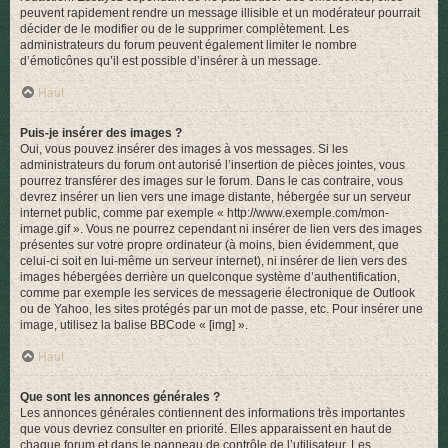
peuvent rapidement rendre un message illisible et un modérateur pourrait
décider de le modifier ou de le supprimer complètement. Les
administrateurs du forum peuvent également limiter le nombre
d’émoticônes qu’il est possible d’insérer à un message.
Haut
Puis-je insérer des images ?
Oui, vous pouvez insérer des images à vos messages. Si les
administrateurs du forum ont autorisé l’insertion de pièces jointes, vous
pourrez transférer des images sur le forum. Dans le cas contraire, vous
devrez insérer un lien vers une image distante, hébergée sur un serveur
internet public, comme par exemple « http://www.exemple.com/mon-
image.gif ». Vous ne pourrez cependant ni insérer de lien vers des images
présentes sur votre propre ordinateur (à moins, bien évidemment, que
celui-ci soit en lui-même un serveur internet), ni insérer de lien vers des
images hébergées derrière un quelconque système d’authentification,
comme par exemple les services de messagerie électronique de Outlook
ou de Yahoo, les sites protégés par un mot de passe, etc. Pour insérer une
image, utilisez la balise BBCode « [img] ».
Haut
Que sont les annonces générales ?
Les annonces générales contiennent des informations très importantes
que vous devriez consulter en priorité. Elles apparaissent en haut de
chaque forum et dans le panneau de contrôle de l’utilisateur. Les