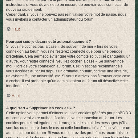
instructions et vous devriez être en mesure de pouvoir vous connecter de
nouveau rapidement.
Cependant, si vous ne pouvez pas réinitialiser votre mot de passe, nous
vous invitons à contacter un administrateur du forum.
Haut
Pourquoi suis-je déconnecté automatiquement ?
Si vous ne cochez pas la case « Se souvenir de moi » lors de votre
connexion au forum, vous ne resterez connecté que pour une période
prédéfinie. Cela permet d’éviter que votre compte soit utilisé par quelqu’un
d’autre. Pour rester connecté, veuillez cocher la case « Se souvenir de
moi » lors de votre connexion au forum. Ceci n’est pas recommandé si
vous accédez au forum depuis un ordinateur public, comme une librairie,
un cybercafé, une université, etc. Si vous n’arrivez pas à trouver cette case
à cocher, il est probable qu’un administrateur du forum ait désactivé cette
fonctionnalité.
Haut
À quoi sert « Supprimer les cookies » ?
Cette option vous permet d’effacer tous les cookies générés par phpBB 3.3
qui conservent votre authentification et votre connexion au forum. Les
cookies permettent également d’enregistrer le statut des messages (s’ils
sont lus ou non lus) dans le cas où cette fonctionnalité a été activée par un
administrateur du forum. Si vous rencontrez des problèmes récurrents de
connexion et de déconnexion au forum, essayez de supprimer les cookies.