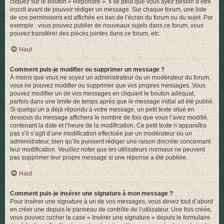
cliquez sur le bouton « Répondre ». Il se peut que vous ayez besoin d’être
inscrit avant de pouvoir rédiger un message. Sur chaque forum, une liste
de vos permissions est affichée en bas de l’écran du forum ou du sujet. Par
exemple : vous pouvez publier de nouveaux sujets dans ce forum, vous
pouvez transférer des pièces jointes dans ce forum, etc.
Haut
Comment puis-je modifier ou supprimer un message ?
À moins que vous ne soyez un administrateur ou un modérateur du forum,
vous ne pouvez modifier ou supprimer que vos propres messages. Vous
pouvez modifier un de vos messages en cliquant le bouton adéquat,
parfois dans une limite de temps après que le message initial ait été publié.
Si quelqu’un a déjà répondu à votre message, un petit texte situé en
dessous du message affichera le nombre de fois que vous l’avez modifié,
contenant la date et l’heure de la modification. Ce petit texte n’apparaîtra
pas s’il s’agit d’une modification effectuée par un modérateur ou un
administrateur, bien qu’ils puissent rédiger une raison discrète concernant
leur modification. Veuillez noter que les utilisateurs normaux ne peuvent
pas supprimer leur propre message si une réponse a été publiée.
Haut
Comment puis-je insérer une signature à mon message ?
Pour insérer une signature à un de vos messages, vous devez tout d’abord
en créer une depuis le panneau de contrôle de l’utilisateur. Une fois créée,
vous pouvez cocher la case « Insérer une signature » depuis le formulaire