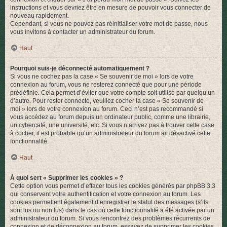
instructions et vous devriez être en mesure de pouvoir vous connecter de
nouveau rapidement.
Cependant, si vous ne pouvez pas réinitialiser votre mot de passe, nous
vous invitons à contacter un administrateur du forum.
Haut
Pourquoi suis-je déconnecté automatiquement ?
Si vous ne cochez pas la case « Se souvenir de moi » lors de votre
connexion au forum, vous ne resterez connecté que pour une période
prédéfinie. Cela permet d’éviter que votre compte soit utilisé par quelqu’un
d’autre. Pour rester connecté, veuillez cocher la case « Se souvenir de
moi » lors de votre connexion au forum. Ceci n’est pas recommandé si
vous accédez au forum depuis un ordinateur public, comme une librairie,
un cybercafé, une université, etc. Si vous n’arrivez pas à trouver cette case
à cocher, il est probable qu’un administrateur du forum ait désactivé cette
fonctionnalité.
Haut
À quoi sert « Supprimer les cookies » ?
Cette option vous permet d’effacer tous les cookies générés par phpBB 3.3
qui conservent votre authentification et votre connexion au forum. Les
cookies permettent également d’enregistrer le statut des messages (s’ils
sont lus ou non lus) dans le cas où cette fonctionnalité a été activée par un
administrateur du forum. Si vous rencontrez des problèmes récurrents de
connexion et de déconnexion au forum, essayez de supprimer les cookies.