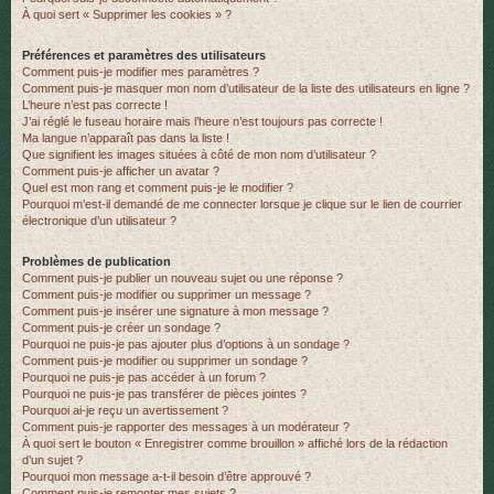
À quoi sert « Supprimer les cookies » ?
r
Préférences et paramètres des utilisateurs
Comment puis-je modifier mes paramètres ?
Comment puis-je masquer mon nom d’utilisateur de la liste des utilisateurs en ligne ?
L’heure n’est pas correcte !
J’ai réglé le fuseau horaire mais l’heure n’est toujours pas correcte !
Ma langue n’apparaît pas dans la liste !
Que signifient les images situées à côté de mon nom d’utilisateur ?
Comment puis-je afficher un avatar ?
Quel est mon rang et comment puis-je le modifier ?
Pourquoi m’est-il demandé de me connecter lorsque je clique sur le lien de courrier
électronique d’un utilisateur ?
Problèmes de publication
Comment puis-je publier un nouveau sujet ou une réponse ?
Comment puis-je modifier ou supprimer un message ?
Comment puis-je insérer une signature à mon message ?
Comment puis-je créer un sondage ?
Pourquoi ne puis-je pas ajouter plus d’options à un sondage ?
Comment puis-je modifier ou supprimer un sondage ?
Pourquoi ne puis-je pas accéder à un forum ?
Pourquoi ne puis-je pas transférer de pièces jointes ?
Pourquoi ai-je reçu un avertissement ?
Comment puis-je rapporter des messages à un modérateur ?
À quoi sert le bouton « Enregistrer comme brouillon » affiché lors de la rédaction
d’un sujet ?
Pourquoi mon message a-t-il besoin d’être approuvé ?
Comment puis-je remonter mes sujets ?