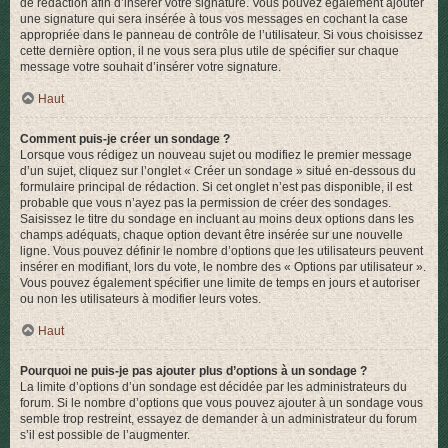
de rédaction afin d’insérer votre signature. Vous pouvez également ajouter
une signature qui sera insérée à tous vos messages en cochant la case
appropriée dans le panneau de contrôle de l’utilisateur. Si vous choisissez
cette dernière option, il ne vous sera plus utile de spécifier sur chaque
message votre souhait d’insérer votre signature.
Haut
Comment puis-je créer un sondage ?
Lorsque vous rédigez un nouveau sujet ou modifiez le premier message
d’un sujet, cliquez sur l’onglet « Créer un sondage » situé en-dessous du
formulaire principal de rédaction. Si cet onglet n’est pas disponible, il est
probable que vous n’ayez pas la permission de créer des sondages.
Saisissez le titre du sondage en incluant au moins deux options dans les
champs adéquats, chaque option devant être insérée sur une nouvelle
ligne. Vous pouvez définir le nombre d’options que les utilisateurs peuvent
insérer en modifiant, lors du vote, le nombre des « Options par utilisateur ».
Vous pouvez également spécifier une limite de temps en jours et autoriser
ou non les utilisateurs à modifier leurs votes.
Haut
Pourquoi ne puis-je pas ajouter plus d’options à un sondage ?
La limite d’options d’un sondage est décidée par les administrateurs du
forum. Si le nombre d’options que vous pouvez ajouter à un sondage vous
semble trop restreint, essayez de demander à un administrateur du forum
s’il est possible de l’augmenter.