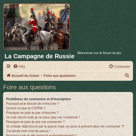
Bienvenue sur le forum du jeu
La Campagne de Russie
FAQ
Connexion
R
Accueil du forum
Foire aux questions
e
Foire aux questions
c
h
Problèmes de connexion et d’inscription
Pourquoi ai-je besoin de m’inscrire ?
e
Qu’est-ce que la COPPA ?
r
Pourquoi ne puis-je pas m’inscrire ?
Je suis inscrit mais je ne peux pas me connecter !
c
Pourquoi ne puis-je pas me connecter ?
Je m’étais déjà inscrit par le passé mais ne peux à présent plus me connecter ?!
h
J’ai perdu mon mot de passe !
e
Pourquoi suis-je déconnecté automatiquement ?