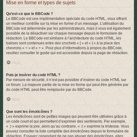
Mise en forme et types de sujets
Qu’est-ce que le BBCode ?
Le BBCode est une implémentation spéciale du code HTML, vous offrant
un meilleur contrôle sur la mise en forme d’un message. L’utilisation du
BBCode est déterminée par les administrateurs, mais il vous est également
possible de la désactiver sur chaque message depuis le formulaire de
rédaction. Le BBCode est similaire à l’architecture du code HTML, les
balises sont contenues entre des crochets « [ » et « ] » à la place des
chevrons « < » et « > ». Pour plus d’informations à propos du BBCode,
veuillez consulter le guide qui est accessible depuis la page de rédaction.
Haut
Puis-je insérer du code HTML ?
Par mesure de sécurité, il n’est pas possible d’insérer du code HTML sur
ce forum. La majeure partie de la mise en forme qui peut être générée par
du code HTML peut être remplacée par du BBCode.
Haut
Que sont les émoticônes ?
Les émoticônes sont de petites images qui peuvent être utilisées grâce à
un code court et qui permettent d’exprimer des sentiments. Par exemple,
« :) » exprime la joie, alors qu’au contraire, « :( » exprime la tristesse. Vous
pouvez consulter la liste complète des émoticônes depuis le formulaire de
rédaction. Essayez cependant de ne pas abuser des émoticônes, elles