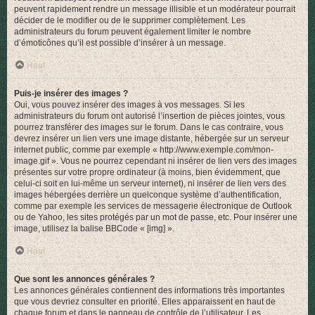
peuvent rapidement rendre un message illisible et un modérateur pourrait
décider de le modifier ou de le supprimer complètement. Les
administrateurs du forum peuvent également limiter le nombre
d’émoticônes qu’il est possible d’insérer à un message.
Haut
Puis-je insérer des images ?
Oui, vous pouvez insérer des images à vos messages. Si les
administrateurs du forum ont autorisé l’insertion de pièces jointes, vous
pourrez transférer des images sur le forum. Dans le cas contraire, vous
devrez insérer un lien vers une image distante, hébergée sur un serveur
internet public, comme par exemple « http://www.exemple.com/mon-
image.gif ». Vous ne pourrez cependant ni insérer de lien vers des images
présentes sur votre propre ordinateur (à moins, bien évidemment, que
celui-ci soit en lui-même un serveur internet), ni insérer de lien vers des
images hébergées derrière un quelconque système d’authentification,
comme par exemple les services de messagerie électronique de Outlook
ou de Yahoo, les sites protégés par un mot de passe, etc. Pour insérer une
image, utilisez la balise BBCode « [img] ».
Haut
Que sont les annonces générales ?
Les annonces générales contiennent des informations très importantes
que vous devriez consulter en priorité. Elles apparaissent en haut de
chaque forum et dans le panneau de contrôle de l’utilisateur. Les