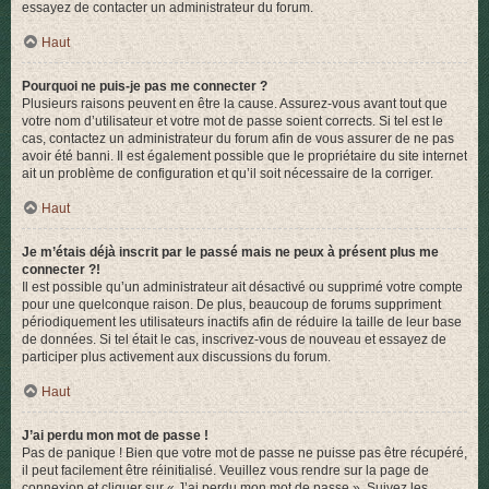
essayez de contacter un administrateur du forum.
Haut
Pourquoi ne puis-je pas me connecter ?
Plusieurs raisons peuvent en être la cause. Assurez-vous avant tout que
votre nom d’utilisateur et votre mot de passe soient corrects. Si tel est le
cas, contactez un administrateur du forum afin de vous assurer de ne pas
avoir été banni. Il est également possible que le propriétaire du site internet
ait un problème de configuration et qu’il soit nécessaire de la corriger.
Haut
Je m’étais déjà inscrit par le passé mais ne peux à présent plus me
connecter ?!
Il est possible qu’un administrateur ait désactivé ou supprimé votre compte
pour une quelconque raison. De plus, beaucoup de forums suppriment
périodiquement les utilisateurs inactifs afin de réduire la taille de leur base
de données. Si tel était le cas, inscrivez-vous de nouveau et essayez de
participer plus activement aux discussions du forum.
Haut
J’ai perdu mon mot de passe !
Pas de panique ! Bien que votre mot de passe ne puisse pas être récupéré,
il peut facilement être réinitialisé. Veuillez vous rendre sur la page de
connexion et cliquer sur « J’ai perdu mon mot de passe ». Suivez les