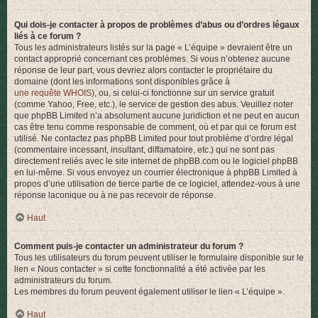
Qui dois-je contacter à propos de problèmes d’abus ou d’ordres légaux
liés à ce forum ?
Tous les administrateurs listés sur la page « L’équipe » devraient être un
contact approprié concernant ces problèmes. Si vous n’obtenez aucune
réponse de leur part, vous devriez alors contacter le propriétaire du
domaine (dont les informations sont disponibles grâce à
une requête WHOIS
), ou, si celui-ci fonctionne sur un service gratuit
(comme Yahoo, Free, etc.), le service de gestion des abus. Veuillez noter
que phpBB Limited n’a absolument aucune juridiction et ne peut en aucun
cas être tenu comme responsable de comment, où et par qui ce forum est
utilisé. Ne contactez pas phpBB Limited pour tout problème d’ordre légal
(commentaire incessant, insultant, diffamatoire, etc.) qui ne sont pas
directement reliés avec le site internet de phpBB.com ou le logiciel phpBB
en lui-même. Si vous envoyez un courrier électronique à phpBB Limited à
propos d’une utilisation de tierce partie de ce logiciel, attendez-vous à une
réponse laconique ou à ne pas recevoir de réponse.
Haut
Comment puis-je contacter un administrateur du forum ?
Tous les utilisateurs du forum peuvent utiliser le formulaire disponible sur le
lien « Nous contacter » si cette fonctionnalité a été activée par les
administrateurs du forum.
Les membres du forum peuvent également utiliser le lien « L’équipe ».
Haut