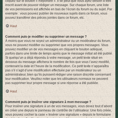
cliquez sur le bouton « Répondre ». Il se peut que vous ayez besoin d’être
inscrit avant de pouvoir rédiger un message. Sur chaque forum, une liste
de vos permissions est affichée en bas de l’écran du forum ou du sujet. Par
exemple : vous pouvez publier de nouveaux sujets dans ce forum, vous
pouvez transférer des pièces jointes dans ce forum, etc.
Haut
Comment puis-je modifier ou supprimer un message ?
À moins que vous ne soyez un administrateur ou un modérateur du forum,
vous ne pouvez modifier ou supprimer que vos propres messages. Vous
pouvez modifier un de vos messages en cliquant le bouton adéquat,
parfois dans une limite de temps après que le message initial ait été publié.
Si quelqu’un a déjà répondu à votre message, un petit texte situé en
dessous du message affichera le nombre de fois que vous l’avez modifié,
contenant la date et l’heure de la modification. Ce petit texte n’apparaîtra
pas s’il s’agit d’une modification effectuée par un modérateur ou un
administrateur, bien qu’ils puissent rédiger une raison discrète concernant
leur modification. Veuillez noter que les utilisateurs normaux ne peuvent
pas supprimer leur propre message si une réponse a été publiée.
Haut
Comment puis-je insérer une signature à mon message ?
Pour insérer une signature à un de vos messages, vous devez tout d’abord
en créer une depuis le panneau de contrôle de l’utilisateur. Une fois créée,
vous pouvez cocher la case « Insérer une signature » depuis le formulaire