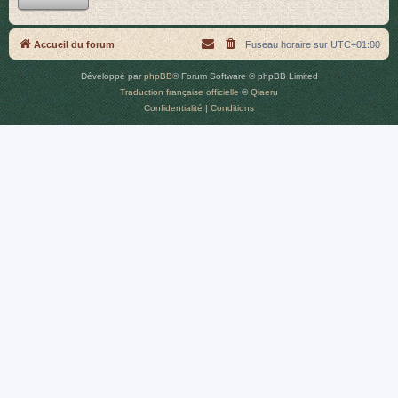
r
Accueil du forum
Fuseau horaire sur
UTC+01:00
Développé par
phpBB
® Forum Software © phpBB Limited
Traduction française officielle
©
Qiaeru
Confidentialité
|
Conditions