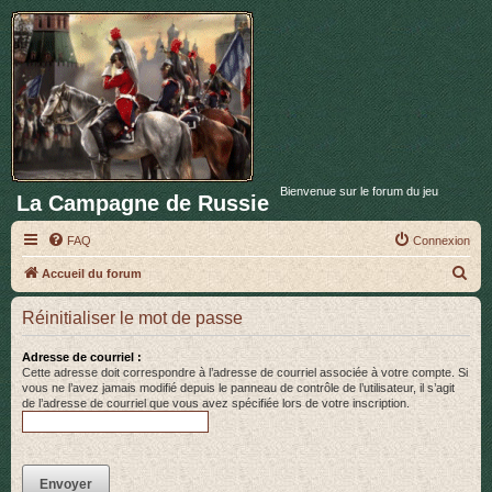
Bienvenue sur le forum du jeu
La Campagne de Russie
FAQ
Connexion
R
Accueil du forum
e
Réinitialiser le mot de passe
c
h
Adresse de courriel :
Cette adresse doit correspondre à l’adresse de courriel associée à votre compte. Si
e
vous ne l’avez jamais modifié depuis le panneau de contrôle de l’utilisateur, il s’agit
de l’adresse de courriel que vous avez spécifiée lors de votre inscription.
r
c
h
e