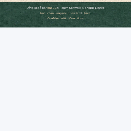
Développé par
phpBB
® Forum Software © phpBB Limited
Traduction française officielle
©
Qiaeru
Confidentialité
|
Conditions