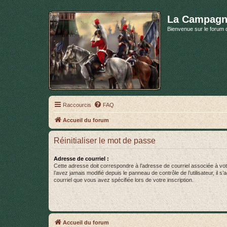
La Campagn
Bienvenue sur le forum 
Raccourcis
FAQ
Accueil du forum
Réinitialiser le mot de passe
Adresse de courriel :
Cette adresse doit correspondre à l’adresse de courriel associée à vo
l’avez jamais modifié depuis le panneau de contrôle de l’utilisateur, il s’
courriel que vous avez spécifiée lors de votre inscription.
Accueil du forum