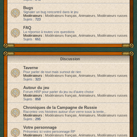
r
Bugs
Signaler un bug rencontré dans le jeu
Modérateurs :
Modérateurs français
,
Animateurs
,
Modérateurs russes
Sujets :
723
FAQ
La réponse à toutes vos questions
Modérateurs :
Modérateurs français
,
Animateurs
,
Modérateurs russes
Sujets :
651
Discussion
Taverne
Pour parler de tout mais surtout de rien
Modérateurs :
Modérateurs français
,
Animateurs
,
Modérateurs russes
Sujets :
323
Autour du jeu
Forum HRP pour parler du jeu ou d'autre chose
Modérateurs :
Modérateurs français
,
Animateurs
,
Modérateurs russes
Sujets :
858
Chroniques de la Campagne de Russie
Racontez vos histoires autour d'un verre sous la tente...
Modérateurs :
Modérateurs français
,
Animateurs
,
Modérateurs russes
Sujets :
295
Votre personnage
Présentez ici votre personnage RP
Modérateurs :
Modérateurs français
,
Animateurs
,
Modérateurs russes