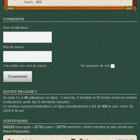
Sujets :
222
CONNEXION
Nom d’utilisateur :
Mot de passe :
J’ai oublié mon mot de passe
Se souvenir de moi
QUI EST EN LIGNE ?
Au total, il y a
40
utilisateurs en ligne :: 2 inscrits, 0 invisible et 38 invités (selon le nombre
d’utilisateurs actifs des 5 dernières minutes)
Le nombre maximal d’utilisateurs en ligne simultanément a été de
932
le sam. mars 28,
2026 8:48 am
STATISTIQUES
302118
messages •
11715
sujets •
15770
membres • Notre membre le plus récent est
Pavel Poptenkin