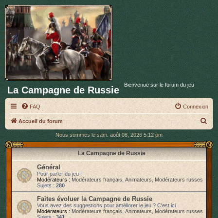
Bienvenue sur le forum du jeu
La Campagne de Russie
FAQ
Connexion
R
Accueil du forum
e
Nous sommes le sam. août 08, 2026 5:12 pm
c
La Campagne de Russie
h
Général
e
Pour parler du jeu !
r
Modérateurs :
Modérateurs français
,
Animateurs
,
Modérateurs russes
Sujets :
280
c
Faites évoluer la Campagne de Russie
h
Vous avez des suggestions pour améliorer le jeu ? C'est ici
Modérateurs :
Modérateurs français
,
Animateurs
,
Modérateurs russes
e
Sujets :
341