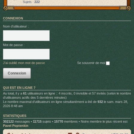
Sujets :
222
CONNEXION
Nom d’utilisateur :
Mot de passe :
J’ai oublié mon mot de passe
Se souvenir de moi
QUI EST EN LIGNE ?
Au total, il y a
61
utilisateurs en ligne :: 4 inscrits, 0 invisible et 57 invités (selon le nombre
d’utilisateurs actifs des 5 dernières minutes)
Le nombre maximal d’utilisateurs en ligne simultanément a été de
932
le sam. mars 28,
2026 8:48 am
STATISTIQUES
302122
messages •
11715
sujets •
15770
membres • Notre membre le plus récent est
Pavel Poptenkin