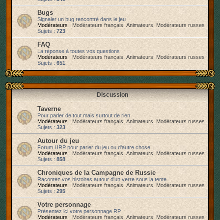
r
Bugs
Signaler un bug rencontré dans le jeu
Modérateurs :
Modérateurs français
,
Animateurs
,
Modérateurs russes
Sujets :
723
FAQ
La réponse à toutes vos questions
Modérateurs :
Modérateurs français
,
Animateurs
,
Modérateurs russes
Sujets :
651
Discussion
Taverne
Pour parler de tout mais surtout de rien
Modérateurs :
Modérateurs français
,
Animateurs
,
Modérateurs russes
Sujets :
323
Autour du jeu
Forum HRP pour parler du jeu ou d'autre chose
Modérateurs :
Modérateurs français
,
Animateurs
,
Modérateurs russes
Sujets :
858
Chroniques de la Campagne de Russie
Racontez vos histoires autour d'un verre sous la tente...
Modérateurs :
Modérateurs français
,
Animateurs
,
Modérateurs russes
Sujets :
295
Votre personnage
Présentez ici votre personnage RP
Modérateurs :
Modérateurs français
,
Animateurs
,
Modérateurs russes