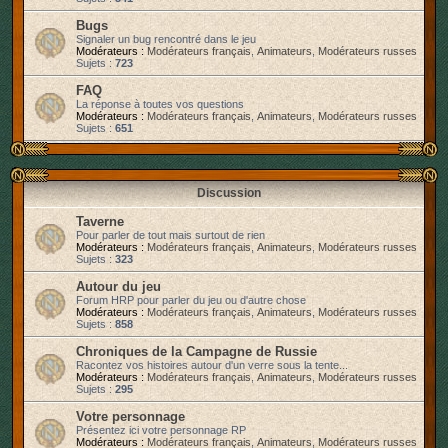
r
Bugs
Signaler un bug rencontré dans le jeu
Modérateurs :
Modérateurs français
,
Animateurs
,
Modérateurs russes
Sujets :
723
FAQ
La réponse à toutes vos questions
Modérateurs :
Modérateurs français
,
Animateurs
,
Modérateurs russes
Sujets :
651
Discussion
Taverne
Pour parler de tout mais surtout de rien
Modérateurs :
Modérateurs français
,
Animateurs
,
Modérateurs russes
Sujets :
323
Autour du jeu
Forum HRP pour parler du jeu ou d'autre chose
Modérateurs :
Modérateurs français
,
Animateurs
,
Modérateurs russes
Sujets :
858
Chroniques de la Campagne de Russie
Racontez vos histoires autour d'un verre sous la tente...
Modérateurs :
Modérateurs français
,
Animateurs
,
Modérateurs russes
Sujets :
295
Votre personnage
Présentez ici votre personnage RP
Modérateurs :
Modérateurs français
,
Animateurs
,
Modérateurs russes