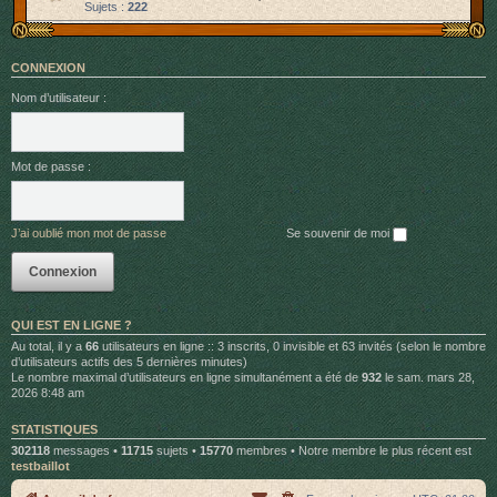
Sujets :
222
CONNEXION
Nom d’utilisateur :
Mot de passe :
J’ai oublié mon mot de passe
Se souvenir de moi
QUI EST EN LIGNE ?
Au total, il y a
66
utilisateurs en ligne :: 3 inscrits, 0 invisible et 63 invités (selon le nombre
d’utilisateurs actifs des 5 dernières minutes)
Le nombre maximal d’utilisateurs en ligne simultanément a été de
932
le sam. mars 28,
2026 8:48 am
STATISTIQUES
302118
messages •
11715
sujets •
15770
membres • Notre membre le plus récent est
testbaillot