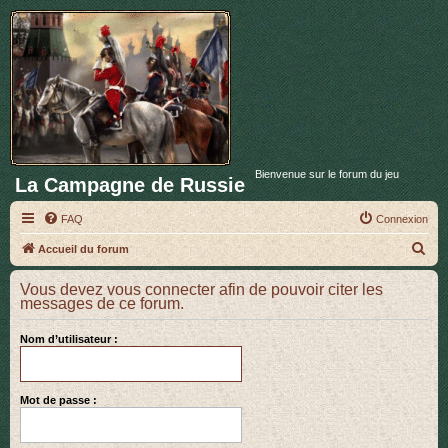
Bienvenue sur le forum du jeu
La Campagne de Russie
FAQ
Connexion
R
Accueil du forum
e
Vous devez vous connecter afin de pouvoir citer les
c
messages de ce forum.
h
Nom d’utilisateur :
e
r
c
Mot de passe :
h
e