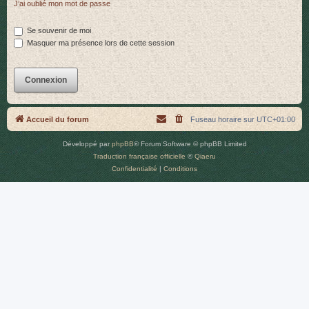
J’ai oublié mon mot de passe
r
Se souvenir de moi
Masquer ma présence lors de cette session
Accueil du forum
Fuseau horaire sur
UTC+01:00
Développé par
phpBB
® Forum Software © phpBB Limited
Traduction française officielle
©
Qiaeru
Confidentialité
|
Conditions