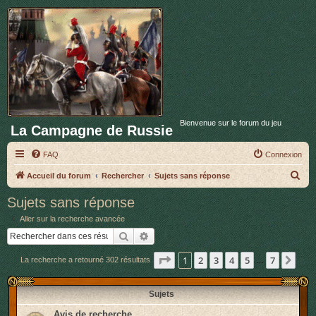
Bienvenue sur le forum du jeu
La Campagne de Russie
FAQ
Connexion
R
Accueil du forum
Rechercher
Sujets sans réponse
e
Sujets sans réponse
c
Aller sur la recherche avancée
h
Rechercher
Recherche avancée
e
Page
1
sur
7
1
2
3
4
5
7
Sui
La recherche a retourné 302 résultats
r
…
c
Sujets
h
e
Avis de recherche