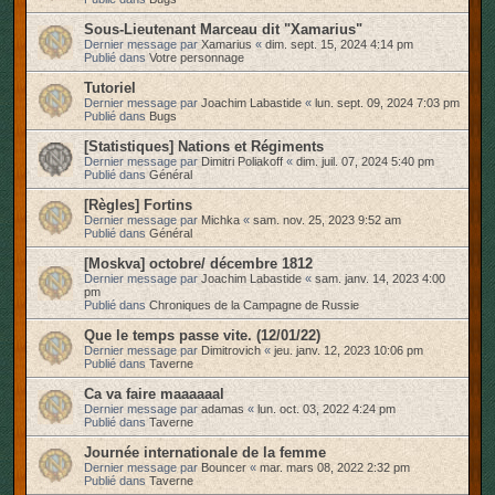
Sous-Lieutenant Marceau dit "Xamarius"
Dernier message par
Xamarius
«
dim. sept. 15, 2024 4:14 pm
Publié dans
Votre personnage
Tutoriel
Dernier message par
Joachim Labastide
«
lun. sept. 09, 2024 7:03 pm
Publié dans
Bugs
[Statistiques] Nations et Régiments
Dernier message par
Dimitri Poliakoff
«
dim. juil. 07, 2024 5:40 pm
Publié dans
Général
[Règles] Fortins
Dernier message par
Michka
«
sam. nov. 25, 2023 9:52 am
Publié dans
Général
[Moskva] octobre/ décembre 1812
Dernier message par
Joachim Labastide
«
sam. janv. 14, 2023 4:00
pm
Publié dans
Chroniques de la Campagne de Russie
Que le temps passe vite. (12/01/22)
Dernier message par
Dimitrovich
«
jeu. janv. 12, 2023 10:06 pm
Publié dans
Taverne
Ca va faire maaaaaal
Dernier message par
adamas
«
lun. oct. 03, 2022 4:24 pm
Publié dans
Taverne
Journée internationale de la femme
Dernier message par
Bouncer
«
mar. mars 08, 2022 2:32 pm
Publié dans
Taverne