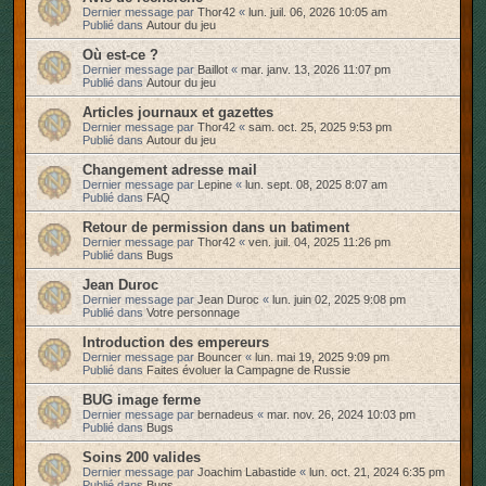
Dernier message par
Thor42
«
lun. juil. 06, 2026 10:05 am
r
Publié dans
Autour du jeu
Où est-ce ?
Dernier message par
Baillot
«
mar. janv. 13, 2026 11:07 pm
Publié dans
Autour du jeu
Articles journaux et gazettes
Dernier message par
Thor42
«
sam. oct. 25, 2025 9:53 pm
Publié dans
Autour du jeu
Changement adresse mail
Dernier message par
Lepine
«
lun. sept. 08, 2025 8:07 am
Publié dans
FAQ
Retour de permission dans un batiment
Dernier message par
Thor42
«
ven. juil. 04, 2025 11:26 pm
Publié dans
Bugs
Jean Duroc
Dernier message par
Jean Duroc
«
lun. juin 02, 2025 9:08 pm
Publié dans
Votre personnage
Introduction des empereurs
Dernier message par
Bouncer
«
lun. mai 19, 2025 9:09 pm
Publié dans
Faites évoluer la Campagne de Russie
BUG image ferme
Dernier message par
bernadeus
«
mar. nov. 26, 2024 10:03 pm
Publié dans
Bugs
Soins 200 valides
Dernier message par
Joachim Labastide
«
lun. oct. 21, 2024 6:35 pm
Publié dans
Bugs