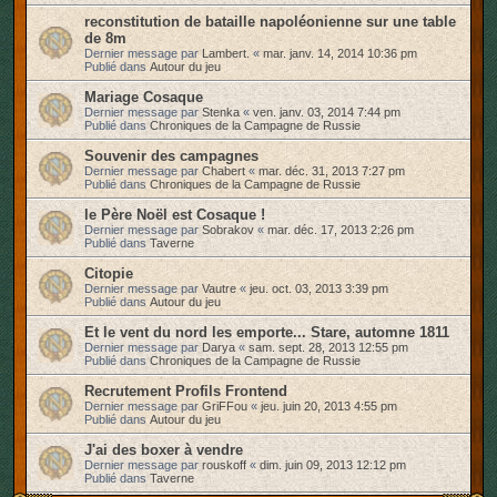
reconstitution de bataille napoléonienne sur une table
de 8m
Dernier message par
Lambert.
«
mar. janv. 14, 2014 10:36 pm
Publié dans
Autour du jeu
Mariage Cosaque
Dernier message par
Stenka
«
ven. janv. 03, 2014 7:44 pm
Publié dans
Chroniques de la Campagne de Russie
Souvenir des campagnes
Dernier message par
Chabert
«
mar. déc. 31, 2013 7:27 pm
Publié dans
Chroniques de la Campagne de Russie
le Père Noël est Cosaque !
Dernier message par
Sobrakov
«
mar. déc. 17, 2013 2:26 pm
Publié dans
Taverne
Citopie
Dernier message par
Vautre
«
jeu. oct. 03, 2013 3:39 pm
Publié dans
Autour du jeu
Et le vent du nord les emporte... Stare, automne 1811
Dernier message par
Darya
«
sam. sept. 28, 2013 12:55 pm
Publié dans
Chroniques de la Campagne de Russie
Recrutement Profils Frontend
Dernier message par
GriFFou
«
jeu. juin 20, 2013 4:55 pm
Publié dans
Autour du jeu
J'ai des boxer à vendre
Dernier message par
rouskoff
«
dim. juin 09, 2013 12:12 pm
Publié dans
Taverne