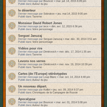
Dernier message par
Bouncer
«
mar. juil. 14, 2015 6:09 pm
Publié dans
Autour du jeu
le déserteur
Dernier message par
Sobrakov
«
jeu. mai 14, 2015 9:05 pm
Publié dans
Taverne
Monsieur David Robert Jones
Dernier message par
tece
«
dim. avr. 12, 2015 6:36 pm
Publié dans
Votre personnage
Serguei Januzaj
Dernier message par
Serguei Januzaj
«
mar. déc. 30, 2014 3:51 am
Publié dans
Votre personnage
Vidéos pour rire
Dernier message par
Dimitrovich
«
mer. déc. 17, 2014 1:35 am
Publié dans
Taverne
Levons nos verres
Dernier message par
Dimitrovich
«
mer. nov. 19, 2014 10:39 pm
Publié dans
Taverne
Cartes (de l'Europe) stéréotypées
Dernier message par
Loup Blanc
«
mar. oct. 14, 2014 4:48 pm
Publié dans
Autour du jeu
Un nouveau départ.
Dernier message par
Kolibri
«
jeu. oct. 09, 2014 9:37 pm
Publié dans
Chroniques de la Campagne de Russie
Apocalypse
Dernier message par
Bouncer
«
mar. avr. 01, 2014 5:08 pm
Publié dans
Autour du jeu