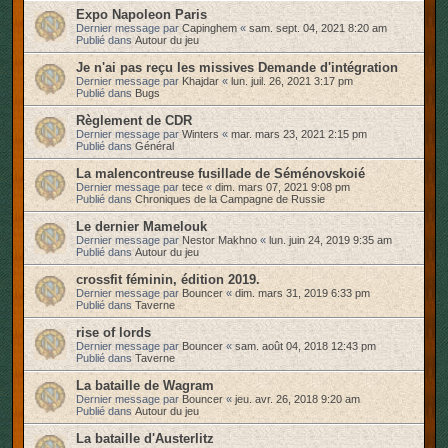
Expo Napoleon Paris
Dernier message par
Capinghem
«
sam. sept. 04, 2021 8:20 am
Publié dans
Autour du jeu
Je n'ai pas reçu les missives Demande d'intégration
Dernier message par
Khajdar
«
lun. juil. 26, 2021 3:17 pm
Publié dans
Bugs
Règlement de CDR
Dernier message par
Winters
«
mar. mars 23, 2021 2:15 pm
Publié dans
Général
La malencontreuse fusillade de Séménovskoié
Dernier message par
tece
«
dim. mars 07, 2021 9:08 pm
Publié dans
Chroniques de la Campagne de Russie
Le dernier Mamelouk
Dernier message par
Nestor Makhno
«
lun. juin 24, 2019 9:35 am
Publié dans
Autour du jeu
crossfit féminin, édition 2019.
Dernier message par
Bouncer
«
dim. mars 31, 2019 6:33 pm
Publié dans
Taverne
rise of lords
Dernier message par
Bouncer
«
sam. août 04, 2018 12:43 pm
Publié dans
Taverne
La bataille de Wagram
Dernier message par
Bouncer
«
jeu. avr. 26, 2018 9:20 am
Publié dans
Autour du jeu
La bataille d'Austerlitz