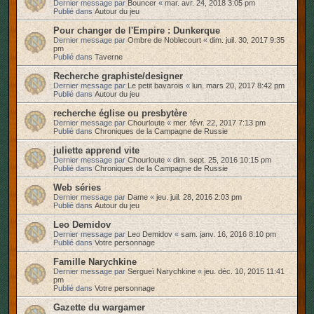
Dernier message par
Bouncer
«
mar. avr. 24, 2018 3:05 pm
Publié dans
Autour du jeu
Pour changer de l'Empire : Dunkerque
Dernier message par
Ombre de Noblecourt
«
dim. juil. 30, 2017 9:35
pm
Publié dans
Taverne
Recherche graphiste/designer
Dernier message par
Le petit bavarois
«
lun. mars 20, 2017 8:42 pm
Publié dans
Autour du jeu
recherche église ou presbytère
Dernier message par
Chourloute
«
mer. févr. 22, 2017 7:13 pm
Publié dans
Chroniques de la Campagne de Russie
juliette apprend vite
Dernier message par
Chourloute
«
dim. sept. 25, 2016 10:15 pm
Publié dans
Chroniques de la Campagne de Russie
Web séries
Dernier message par
Dame
«
jeu. juil. 28, 2016 2:03 pm
Publié dans
Autour du jeu
Leo Demidov
Dernier message par
Leo Demidov
«
sam. janv. 16, 2016 8:10 pm
Publié dans
Votre personnage
Famille Narychkine
Dernier message par
Sergueï Narychkine
«
jeu. déc. 10, 2015 11:41
pm
Publié dans
Votre personnage
Gazette du wargamer