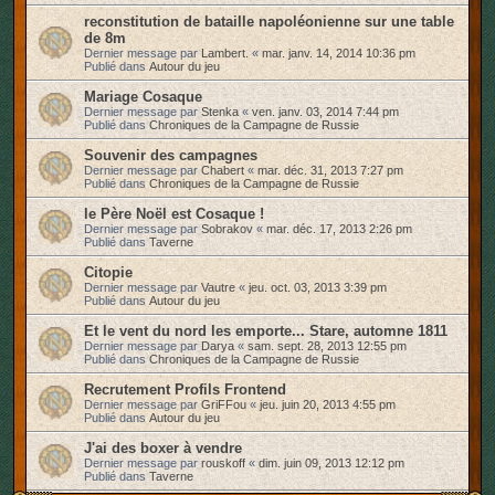
reconstitution de bataille napoléonienne sur une table
de 8m
Dernier message par
Lambert.
«
mar. janv. 14, 2014 10:36 pm
Publié dans
Autour du jeu
Mariage Cosaque
Dernier message par
Stenka
«
ven. janv. 03, 2014 7:44 pm
Publié dans
Chroniques de la Campagne de Russie
Souvenir des campagnes
Dernier message par
Chabert
«
mar. déc. 31, 2013 7:27 pm
Publié dans
Chroniques de la Campagne de Russie
le Père Noël est Cosaque !
Dernier message par
Sobrakov
«
mar. déc. 17, 2013 2:26 pm
Publié dans
Taverne
Citopie
Dernier message par
Vautre
«
jeu. oct. 03, 2013 3:39 pm
Publié dans
Autour du jeu
Et le vent du nord les emporte... Stare, automne 1811
Dernier message par
Darya
«
sam. sept. 28, 2013 12:55 pm
Publié dans
Chroniques de la Campagne de Russie
Recrutement Profils Frontend
Dernier message par
GriFFou
«
jeu. juin 20, 2013 4:55 pm
Publié dans
Autour du jeu
J'ai des boxer à vendre
Dernier message par
rouskoff
«
dim. juin 09, 2013 12:12 pm
Publié dans
Taverne