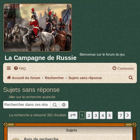
Bienvenue sur le forum du jeu
La Campagne de Russie
FAQ
Connexion
R
Accueil du forum
Rechercher
Sujets sans réponse
e
Sujets sans réponse
c
Aller sur la recherche avancée
h
Rechercher
Recherche avancée
e
Page
1
sur
7
1
2
3
4
5
7
Sui
La recherche a retourné 302 résultats
r
…
c
Sujets
h
e
Avis de recherche