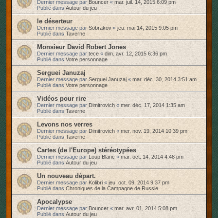
Dernier message par
Bouncer
«
mar. juil. 14, 2015 6:09 pm
Publié dans
Autour du jeu
le déserteur
Dernier message par
Sobrakov
«
jeu. mai 14, 2015 9:05 pm
Publié dans
Taverne
Monsieur David Robert Jones
Dernier message par
tece
«
dim. avr. 12, 2015 6:36 pm
Publié dans
Votre personnage
Serguei Januzaj
Dernier message par
Serguei Januzaj
«
mar. déc. 30, 2014 3:51 am
Publié dans
Votre personnage
Vidéos pour rire
Dernier message par
Dimitrovich
«
mer. déc. 17, 2014 1:35 am
Publié dans
Taverne
Levons nos verres
Dernier message par
Dimitrovich
«
mer. nov. 19, 2014 10:39 pm
Publié dans
Taverne
Cartes (de l'Europe) stéréotypées
Dernier message par
Loup Blanc
«
mar. oct. 14, 2014 4:48 pm
Publié dans
Autour du jeu
Un nouveau départ.
Dernier message par
Kolibri
«
jeu. oct. 09, 2014 9:37 pm
Publié dans
Chroniques de la Campagne de Russie
Apocalypse
Dernier message par
Bouncer
«
mar. avr. 01, 2014 5:08 pm
Publié dans
Autour du jeu