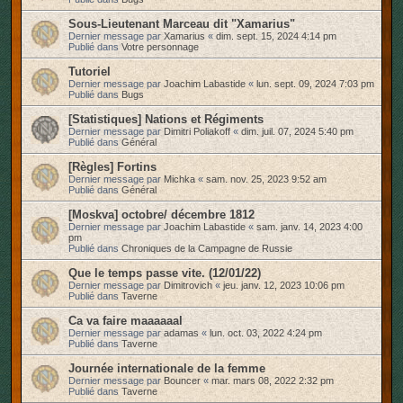
Sous-Lieutenant Marceau dit "Xamarius"
Dernier message par
Xamarius
«
dim. sept. 15, 2024 4:14 pm
Publié dans
Votre personnage
Tutoriel
Dernier message par
Joachim Labastide
«
lun. sept. 09, 2024 7:03 pm
Publié dans
Bugs
[Statistiques] Nations et Régiments
Dernier message par
Dimitri Poliakoff
«
dim. juil. 07, 2024 5:40 pm
Publié dans
Général
[Règles] Fortins
Dernier message par
Michka
«
sam. nov. 25, 2023 9:52 am
Publié dans
Général
[Moskva] octobre/ décembre 1812
Dernier message par
Joachim Labastide
«
sam. janv. 14, 2023 4:00
pm
Publié dans
Chroniques de la Campagne de Russie
Que le temps passe vite. (12/01/22)
Dernier message par
Dimitrovich
«
jeu. janv. 12, 2023 10:06 pm
Publié dans
Taverne
Ca va faire maaaaaal
Dernier message par
adamas
«
lun. oct. 03, 2022 4:24 pm
Publié dans
Taverne
Journée internationale de la femme
Dernier message par
Bouncer
«
mar. mars 08, 2022 2:32 pm
Publié dans
Taverne