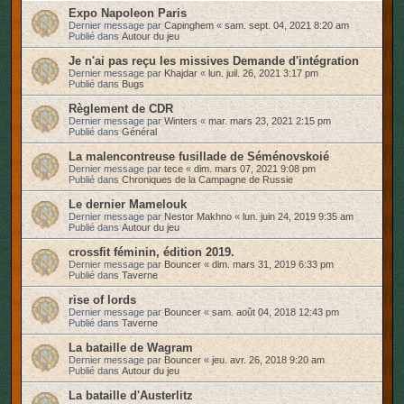
Expo Napoleon Paris
Dernier message par
Capinghem
«
sam. sept. 04, 2021 8:20 am
Publié dans
Autour du jeu
Je n'ai pas reçu les missives Demande d'intégration
Dernier message par
Khajdar
«
lun. juil. 26, 2021 3:17 pm
Publié dans
Bugs
Règlement de CDR
Dernier message par
Winters
«
mar. mars 23, 2021 2:15 pm
Publié dans
Général
La malencontreuse fusillade de Séménovskoié
Dernier message par
tece
«
dim. mars 07, 2021 9:08 pm
Publié dans
Chroniques de la Campagne de Russie
Le dernier Mamelouk
Dernier message par
Nestor Makhno
«
lun. juin 24, 2019 9:35 am
Publié dans
Autour du jeu
crossfit féminin, édition 2019.
Dernier message par
Bouncer
«
dim. mars 31, 2019 6:33 pm
Publié dans
Taverne
rise of lords
Dernier message par
Bouncer
«
sam. août 04, 2018 12:43 pm
Publié dans
Taverne
La bataille de Wagram
Dernier message par
Bouncer
«
jeu. avr. 26, 2018 9:20 am
Publié dans
Autour du jeu
La bataille d'Austerlitz