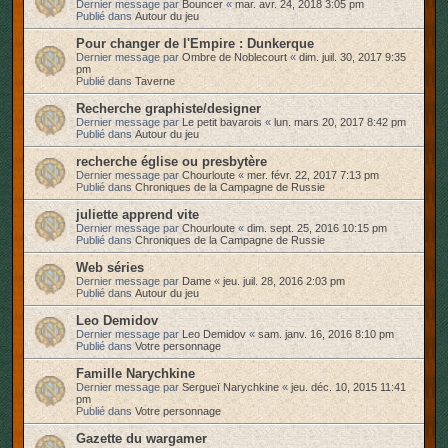
Dernier message par
Bouncer
«
mar. avr. 24, 2018 3:05 pm
Publié dans
Autour du jeu
Pour changer de l'Empire : Dunkerque
Dernier message par
Ombre de Noblecourt
«
dim. juil. 30, 2017 9:35
pm
Publié dans
Taverne
Recherche graphiste/designer
Dernier message par
Le petit bavarois
«
lun. mars 20, 2017 8:42 pm
Publié dans
Autour du jeu
recherche église ou presbytère
Dernier message par
Chourloute
«
mer. févr. 22, 2017 7:13 pm
Publié dans
Chroniques de la Campagne de Russie
juliette apprend vite
Dernier message par
Chourloute
«
dim. sept. 25, 2016 10:15 pm
Publié dans
Chroniques de la Campagne de Russie
Web séries
Dernier message par
Dame
«
jeu. juil. 28, 2016 2:03 pm
Publié dans
Autour du jeu
Leo Demidov
Dernier message par
Leo Demidov
«
sam. janv. 16, 2016 8:10 pm
Publié dans
Votre personnage
Famille Narychkine
Dernier message par
Sergueï Narychkine
«
jeu. déc. 10, 2015 11:41
pm
Publié dans
Votre personnage
Gazette du wargamer