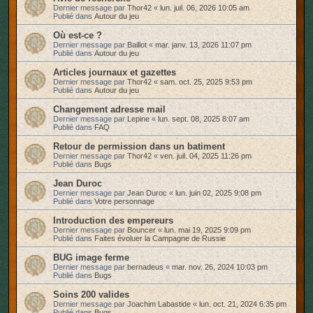
Dernier message par
Thor42
«
lun. juil. 06, 2026 10:05 am
r
Publié dans
Autour du jeu
Où est-ce ?
Dernier message par
Baillot
«
mar. janv. 13, 2026 11:07 pm
Publié dans
Autour du jeu
Articles journaux et gazettes
Dernier message par
Thor42
«
sam. oct. 25, 2025 9:53 pm
Publié dans
Autour du jeu
Changement adresse mail
Dernier message par
Lepine
«
lun. sept. 08, 2025 8:07 am
Publié dans
FAQ
Retour de permission dans un batiment
Dernier message par
Thor42
«
ven. juil. 04, 2025 11:26 pm
Publié dans
Bugs
Jean Duroc
Dernier message par
Jean Duroc
«
lun. juin 02, 2025 9:08 pm
Publié dans
Votre personnage
Introduction des empereurs
Dernier message par
Bouncer
«
lun. mai 19, 2025 9:09 pm
Publié dans
Faites évoluer la Campagne de Russie
BUG image ferme
Dernier message par
bernadeus
«
mar. nov. 26, 2024 10:03 pm
Publié dans
Bugs
Soins 200 valides
Dernier message par
Joachim Labastide
«
lun. oct. 21, 2024 6:35 pm
Publié dans
Bugs