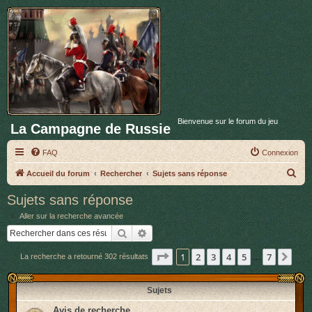
Bienvenue sur le forum du jeu
La Campagne de Russie
FAQ
Connexion
R
Accueil du forum
Rechercher
Sujets sans réponse
e
Sujets sans réponse
c
Aller sur la recherche avancée
h
Rechercher
Recherche avancée
e
Page
1
sur
7
1
2
3
4
5
7
Sui
La recherche a retourné 302 résultats
r
…
c
Sujets
h
e
Avis de recherche