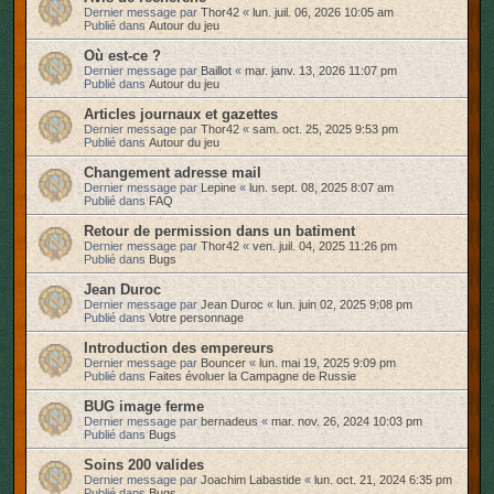
Dernier message par
Thor42
«
lun. juil. 06, 2026 10:05 am
r
Publié dans
Autour du jeu
Où est-ce ?
Dernier message par
Baillot
«
mar. janv. 13, 2026 11:07 pm
Publié dans
Autour du jeu
Articles journaux et gazettes
Dernier message par
Thor42
«
sam. oct. 25, 2025 9:53 pm
Publié dans
Autour du jeu
Changement adresse mail
Dernier message par
Lepine
«
lun. sept. 08, 2025 8:07 am
Publié dans
FAQ
Retour de permission dans un batiment
Dernier message par
Thor42
«
ven. juil. 04, 2025 11:26 pm
Publié dans
Bugs
Jean Duroc
Dernier message par
Jean Duroc
«
lun. juin 02, 2025 9:08 pm
Publié dans
Votre personnage
Introduction des empereurs
Dernier message par
Bouncer
«
lun. mai 19, 2025 9:09 pm
Publié dans
Faites évoluer la Campagne de Russie
BUG image ferme
Dernier message par
bernadeus
«
mar. nov. 26, 2024 10:03 pm
Publié dans
Bugs
Soins 200 valides
Dernier message par
Joachim Labastide
«
lun. oct. 21, 2024 6:35 pm
Publié dans
Bugs