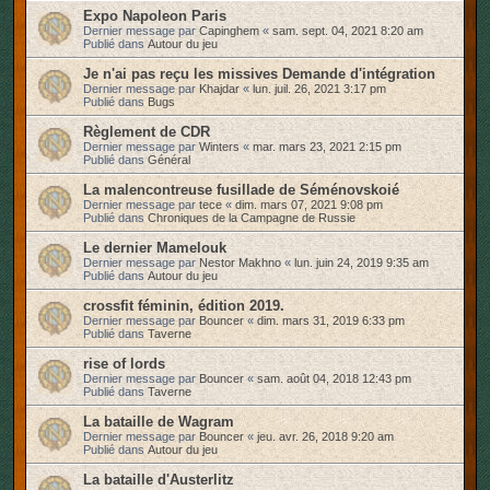
Expo Napoleon Paris
Dernier message par
Capinghem
«
sam. sept. 04, 2021 8:20 am
Publié dans
Autour du jeu
Je n'ai pas reçu les missives Demande d'intégration
Dernier message par
Khajdar
«
lun. juil. 26, 2021 3:17 pm
Publié dans
Bugs
Règlement de CDR
Dernier message par
Winters
«
mar. mars 23, 2021 2:15 pm
Publié dans
Général
La malencontreuse fusillade de Séménovskoié
Dernier message par
tece
«
dim. mars 07, 2021 9:08 pm
Publié dans
Chroniques de la Campagne de Russie
Le dernier Mamelouk
Dernier message par
Nestor Makhno
«
lun. juin 24, 2019 9:35 am
Publié dans
Autour du jeu
crossfit féminin, édition 2019.
Dernier message par
Bouncer
«
dim. mars 31, 2019 6:33 pm
Publié dans
Taverne
rise of lords
Dernier message par
Bouncer
«
sam. août 04, 2018 12:43 pm
Publié dans
Taverne
La bataille de Wagram
Dernier message par
Bouncer
«
jeu. avr. 26, 2018 9:20 am
Publié dans
Autour du jeu
La bataille d'Austerlitz