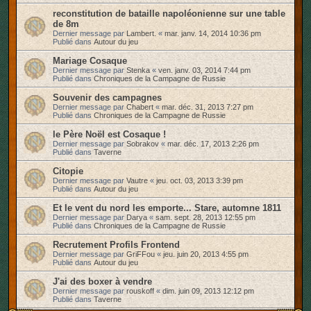
reconstitution de bataille napoléonienne sur une table
de 8m
Dernier message par
Lambert.
«
mar. janv. 14, 2014 10:36 pm
Publié dans
Autour du jeu
Mariage Cosaque
Dernier message par
Stenka
«
ven. janv. 03, 2014 7:44 pm
Publié dans
Chroniques de la Campagne de Russie
Souvenir des campagnes
Dernier message par
Chabert
«
mar. déc. 31, 2013 7:27 pm
Publié dans
Chroniques de la Campagne de Russie
le Père Noël est Cosaque !
Dernier message par
Sobrakov
«
mar. déc. 17, 2013 2:26 pm
Publié dans
Taverne
Citopie
Dernier message par
Vautre
«
jeu. oct. 03, 2013 3:39 pm
Publié dans
Autour du jeu
Et le vent du nord les emporte... Stare, automne 1811
Dernier message par
Darya
«
sam. sept. 28, 2013 12:55 pm
Publié dans
Chroniques de la Campagne de Russie
Recrutement Profils Frontend
Dernier message par
GriFFou
«
jeu. juin 20, 2013 4:55 pm
Publié dans
Autour du jeu
J'ai des boxer à vendre
Dernier message par
rouskoff
«
dim. juin 09, 2013 12:12 pm
Publié dans
Taverne