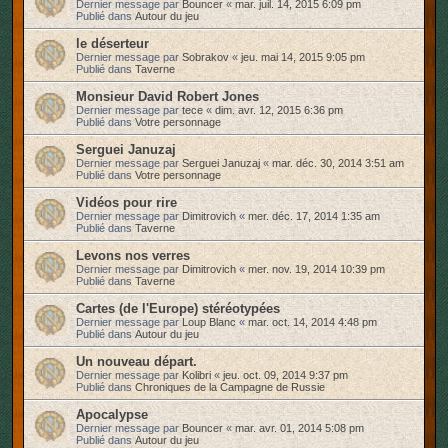
Dernier message par
Bouncer
«
mar. juil. 14, 2015 6:09 pm
Publié dans
Autour du jeu
le déserteur
Dernier message par
Sobrakov
«
jeu. mai 14, 2015 9:05 pm
Publié dans
Taverne
Monsieur David Robert Jones
Dernier message par
tece
«
dim. avr. 12, 2015 6:36 pm
Publié dans
Votre personnage
Serguei Januzaj
Dernier message par
Serguei Januzaj
«
mar. déc. 30, 2014 3:51 am
Publié dans
Votre personnage
Vidéos pour rire
Dernier message par
Dimitrovich
«
mer. déc. 17, 2014 1:35 am
Publié dans
Taverne
Levons nos verres
Dernier message par
Dimitrovich
«
mer. nov. 19, 2014 10:39 pm
Publié dans
Taverne
Cartes (de l'Europe) stéréotypées
Dernier message par
Loup Blanc
«
mar. oct. 14, 2014 4:48 pm
Publié dans
Autour du jeu
Un nouveau départ.
Dernier message par
Kolibri
«
jeu. oct. 09, 2014 9:37 pm
Publié dans
Chroniques de la Campagne de Russie
Apocalypse
Dernier message par
Bouncer
«
mar. avr. 01, 2014 5:08 pm
Publié dans
Autour du jeu