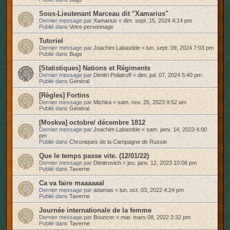
Sous-Lieutenant Marceau dit "Xamarius"
Dernier message par
Xamarius
«
dim. sept. 15, 2024 4:14 pm
Publié dans
Votre personnage
Tutoriel
Dernier message par
Joachim Labastide
«
lun. sept. 09, 2024 7:03 pm
Publié dans
Bugs
[Statistiques] Nations et Régiments
Dernier message par
Dimitri Poliakoff
«
dim. juil. 07, 2024 5:40 pm
Publié dans
Général
[Règles] Fortins
Dernier message par
Michka
«
sam. nov. 25, 2023 9:52 am
Publié dans
Général
[Moskva] octobre/ décembre 1812
Dernier message par
Joachim Labastide
«
sam. janv. 14, 2023 4:00
pm
Publié dans
Chroniques de la Campagne de Russie
Que le temps passe vite. (12/01/22)
Dernier message par
Dimitrovich
«
jeu. janv. 12, 2023 10:06 pm
Publié dans
Taverne
Ca va faire maaaaaal
Dernier message par
adamas
«
lun. oct. 03, 2022 4:24 pm
Publié dans
Taverne
Journée internationale de la femme
Dernier message par
Bouncer
«
mar. mars 08, 2022 2:32 pm
Publié dans
Taverne