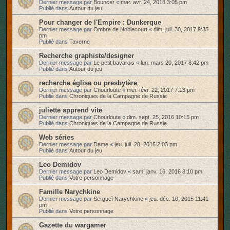
Dernier message par
Bouncer
«
mar. avr. 24, 2018 3:05 pm
Publié dans
Autour du jeu
Pour changer de l'Empire : Dunkerque
Dernier message par
Ombre de Noblecourt
«
dim. juil. 30, 2017 9:35
pm
Publié dans
Taverne
Recherche graphiste/designer
Dernier message par
Le petit bavarois
«
lun. mars 20, 2017 8:42 pm
Publié dans
Autour du jeu
recherche église ou presbytère
Dernier message par
Chourloute
«
mer. févr. 22, 2017 7:13 pm
Publié dans
Chroniques de la Campagne de Russie
juliette apprend vite
Dernier message par
Chourloute
«
dim. sept. 25, 2016 10:15 pm
Publié dans
Chroniques de la Campagne de Russie
Web séries
Dernier message par
Dame
«
jeu. juil. 28, 2016 2:03 pm
Publié dans
Autour du jeu
Leo Demidov
Dernier message par
Leo Demidov
«
sam. janv. 16, 2016 8:10 pm
Publié dans
Votre personnage
Famille Narychkine
Dernier message par
Sergueï Narychkine
«
jeu. déc. 10, 2015 11:41
pm
Publié dans
Votre personnage
Gazette du wargamer