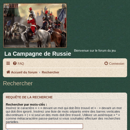
Bienvenue sur le forum du jeu
La Campagne de Russie
FAQ
Connexion
Accueil du forum
Rechercher
Rechercher
REQUÊTE DE LA RECHERCHE
Rechercher par mots-clés :
Insérez le caractère « + » devant un mot qui doit être trouvé et « - » devant un mot
qui doit être ignoré. Insérez une liste de mots séparés entre des barres verticales
discontinues « | » si seul un des mots doit être trouvé. Utilisez un astérisque « * »
comme métacaractère passe-partout si vous souhaitez effectuer des recherches
partielles.