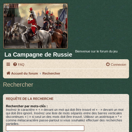
Bienvenue sur le forum du jeu
La Campagne de Russie
FAQ
Connexion
Accueil du forum
Rechercher
Rechercher
REQUÊTE DE LA RECHERCHE
Rechercher par mots-clés :
Insérez le caractère « + » devant un mot qui doit être trouvé et « - » devant un mot
qui doit être ignoré. Insérez une liste de mots séparés entre des barres verticales
discontinues « | » si seul un des mots doit être trouvé. Utilisez un astérisque « * »
comme métacaractère passe-partout si vous souhaitez effectuer des recherches
partielles.