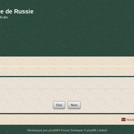
e de Russie
du jeu
Nous
Développé par
phpBB
® Forum Software © phpBB Limited