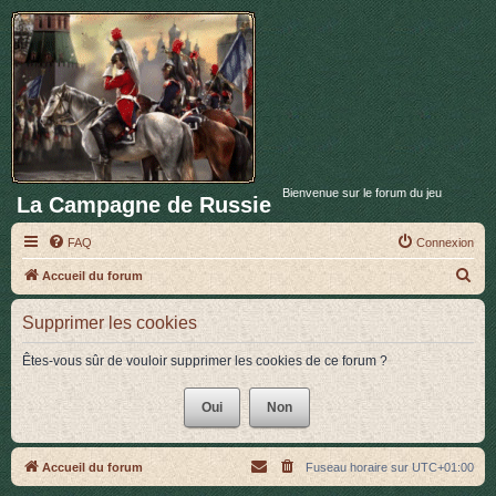
Bienvenue sur le forum du jeu
La Campagne de Russie
FAQ
Connexion
R
Accueil du forum
e
Supprimer les cookies
c
h
Êtes-vous sûr de vouloir supprimer les cookies de ce forum ?
e
r
c
h
Accueil du forum
Fuseau horaire sur
UTC+01:00
e