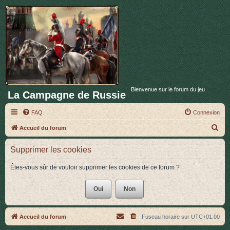
Bienvenue sur le forum du jeu
La Campagne de Russie
FAQ
Connexion
R
Accueil du forum
e
Supprimer les cookies
c
h
Êtes-vous sûr de vouloir supprimer les cookies de ce forum ?
e
r
c
h
Accueil du forum
Fuseau horaire sur
UTC+01:00
e