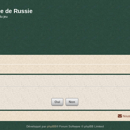
e de Russie
du jeu
Nous
Développé par
phpBB
® Forum Software © phpBB Limited