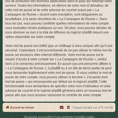
lois de protection des données applicables dans le pays qui héberge notre
serveur. Toutes les informations, en-dehors de votre nom d’utilisateur, de
votre mot de passe et de votre adresse de courriel requis par « La
Campagne de Russie » durant votre inscription, sont obligatoires ou
facultatives, à la seule discrétion de « La Campagne de Russie ». Dans
tous les cas, vous pouvez contrôler quelles informations de votre compte
vous souhaitez rendre publiques ou non. De plus, vous pouvez décider de
vous abonner ou non à la liste de diffusion du logiciel phpBB depuis une
option disponible sur votre compte.
Votre mot de passe est chiffré (par un chiffrage à sens unique) afin qu’il soit
sécurisé. Cependant, il est recommandé de ne pas utiliser le même mot de
passe sur plusieurs sites internet différents. Votre mot de passe est le
moyen d’accès à votre compte sur « La Campagne de Russie », veillez
donc à le conservez précieusement. En aucun cas une personne affiliée à
« La Campagne de Russie », à phpBB ou à un site de tierce partie ne peut
vous demander légitimement votre mot de passe. Si vous oubliez le mot de
passe de votre compte, vous pouvez utiliser la fonction « J’ai perdu mon
mot de passe » qui est proposée par défaut sur le logiciel phpBB. Cette
fonctionnalité vous demandera de spécifier votre nom d’utilisateur et votre
adresse de courriel et le logiciel phpBB générera alors un nouveau mot de
passe afin que vous puissiez reprendre le contrôle de votre compte.
Accueil du forum
Fuseau horaire sur
UTC+01:00
Développé par
phpBB
® Forum Software © phpBB Limited