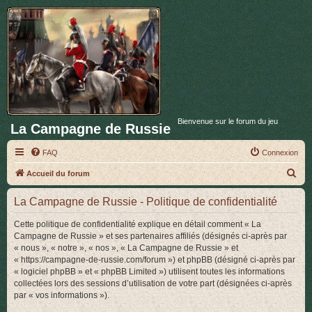
Bienvenue sur le forum du jeu
La Campagne de Russie
FAQ
Connexion
R
Accueil du forum
e
La Campagne de Russie - Politique de confidentialité
c
h
Cette politique de confidentialité explique en détail comment « La
Campagne de Russie » et ses partenaires affiliés (désignés ci-après par
e
« nous », « notre », « nos », « La Campagne de Russie » et
r
« https://campagne-de-russie.com/forum ») et phpBB (désigné ci-après par
« logiciel phpBB » et « phpBB Limited ») utilisent toutes les informations
c
collectées lors des sessions d’utilisation de votre part (désignées ci-après
h
par « vos informations »).
e