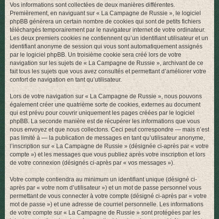
Vos informations sont collectées de deux manières différentes.
r
Premièrement, en naviguant sur « La Campagne de Russie », le logiciel
phpBB génèrera un certain nombre de cookies qui sont de petits fichiers
téléchargés temporairement par le navigateur internet de votre ordinateur.
Les deux premiers cookies ne contiennent qu’un identifiant utilisateur et un
identifiant anonyme de session qui vous sont automatiquement assignés
par le logiciel phpBB. Un troisième cookie sera créé lors de votre
navigation sur les sujets de « La Campagne de Russie », archivant de ce
fait tous les sujets que vous avez consultés et permettant d’améliorer votre
confort de navigation en tant qu’utilisateur.
Lors de votre navigation sur « La Campagne de Russie », nous pouvons
également créer une quatrième sorte de cookies, externes au document
qui est prévu pour couvrir uniquement les pages créées par le logiciel
phpBB. La seconde manière est de récupérer les informations que vous
nous envoyez et que nous collectons. Ceci peut correspondre — mais n’est
pas limité à — la publication de messages en tant qu’utilisateur anonyme,
l’inscription sur « La Campagne de Russie » (désignée ci-après par « votre
compte ») et les messages que vous publiez après votre inscription et lors
de votre connexion (désignés ci-après par « vos messages »).
Votre compte contiendra au minimum un identifiant unique (désigné ci-
après par « votre nom d’utilisateur ») et un mot de passe personnel vous
permettant de vous connecter à votre compte (désigné ci-après par « votre
mot de passe ») et une adresse de courriel personnelle. Les informations
de votre compte sur « La Campagne de Russie » sont protégées par les