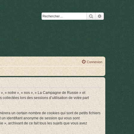
Rechercher
Recherche avanc
Connexion
s », « notre », « nos », « La Campagne de Russie » et
collectées lors des sessions d’utilisation de votre part
rera un certain nombre de cookies qui sont de petits fichiers
et un identifiant anonyme de session qui vous sont
 », archivant de ce fait tous les sujets que vous avez