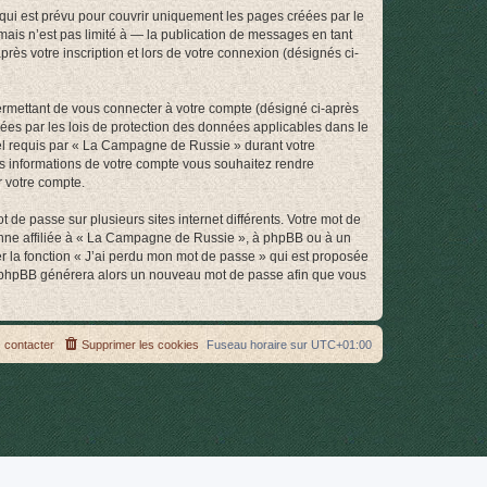
ui est prévu pour couvrir uniquement les pages créées par le
ais n’est pas limité à — la publication de messages en tant
ès votre inscription et lors de votre connexion (désignés ci-
ermettant de vous connecter à votre compte (désigné ci-après
ées par les lois de protection des données applicables dans le
riel requis par « La Campagne de Russie » durant votre
les informations de votre compte vous souhaitez rendre
r votre compte.
 de passe sur plusieurs sites internet différents. Votre mot de
nne affiliée à « La Campagne de Russie », à phpBB ou à un
er la fonction « J’ai perdu mon mot de passe » qui est proposée
ciel phpBB générera alors un nouveau mot de passe afin que vous
 contacter
Supprimer les cookies
Fuseau horaire sur
UTC+01:00