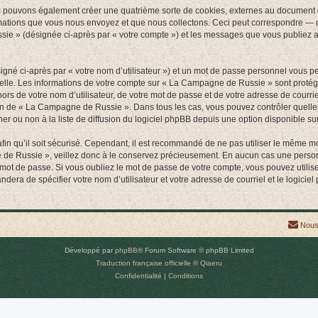
 pouvons également créer une quatrième sorte de cookies, externes au document q
mations que vous nous envoyez et que nous collectons. Ceci peut correspondre — m
sie » (désignée ci-après par « votre compte ») et les messages que vous publiez apr
igné ci-après par « votre nom d’utilisateur ») et un mot de passe personnel vous p
nelle. Les informations de votre compte sur « La Campagne de Russie » sont protég
hors de votre nom d’utilisateur, de votre mot de passe et de votre adresse de cour
rétion de « La Campagne de Russie ». Dans tous les cas, vous pouvez contrôler quel
 ou non à la liste de diffusion du logiciel phpBB depuis une option disponible su
afin qu’il soit sécurisé. Cependant, il est recommandé de ne pas utiliser le même mot
 de Russie », veillez donc à le conservez précieusement. En aucun cas une perso
 mot de passe. Si vous oubliez le mot de passe de votre compte, vous pouvez utilis
andera de spécifier votre nom d’utilisateur et votre adresse de courriel et le logi
Nous
Développé par
phpBB
® Forum Software © phpBB Limited
Traduction française officielle
©
Qiaeru
Confidentialité
|
Conditions