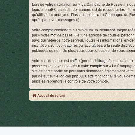
Lors de votre navigation sur « La Campagne de Russie », nous
logiciel phpBB. La seconde manière est de récupérer les infor
qu’utilisateur anonyme, l’inscription sur « La Campagne de Rus
après par « vos messages »).
Votre compte contiendra au minimum un identifiant unique (dés
par « votre mot de passe ») et une adresse de courriel person
pays qui héberge notre serveur. Toutes les informations, en-de
inscription, sont obligatoires ou facultatives, à la seule disc
publiques ou non. De plus, vous pouvez décider de vous abonner
Votre mot de passe est chiffré (par un chiffrage à sens unique) 
passe est le moyen d’accès à votre compte sur « La Campagne
site de tierce partie ne peut vous demander légitimement votre
par défaut sur le logiciel phpBB. Cette fonctionnalité vous dem
puissiez reprendre le contrôle de votre compte.
Accueil du forum