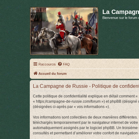
La Campagn
Bienvenue sur le forum 
Raccourcis
FAQ
Accueil du forum
La Campagne de Russie - Politique de confidenti
Cette politique de confidentialité explique en détail comment 
« https://campagne-de-russie.com/forum ») et phpBB (désigné ci-a
(désignées ci-après par « vos informations »).
Vos informations sont collectées de deux manières différentes
téléchargés temporairement par le navigateur internet de votre 
automatiquement assignés par le logiciel phpBB. Un troisième c
consultés et permettant d’améliorer votre confort de navigation e