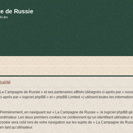
e de Russie
du jeu
alité
« La Campagne de Russie » et ses partenaires affiliés (désignés ci-après par « nou
près par « logiciel phpBB » et « phpBB Limited ») utilisent toutes les informations 
. Premièrement, en naviguant sur « La Campagne de Russie », le logiciel phpBB génè
ordinateur. Les deux premiers cookies ne contiennent qu’un identifiant utilisateur 
ookie sera créé lors de votre navigation sur les sujets de « La Campagne de Russie
n tant qu’utilisateur.