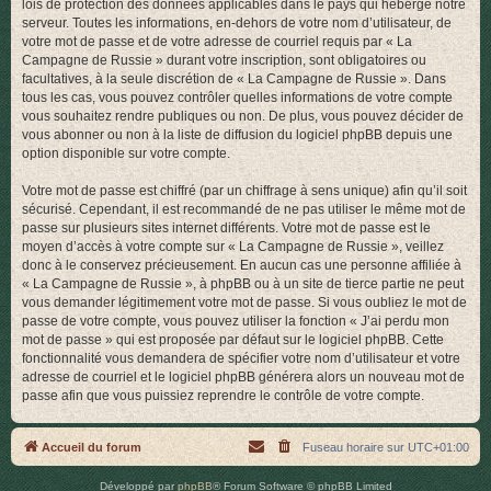
lois de protection des données applicables dans le pays qui héberge notre
serveur. Toutes les informations, en-dehors de votre nom d’utilisateur, de
votre mot de passe et de votre adresse de courriel requis par « La
Campagne de Russie » durant votre inscription, sont obligatoires ou
facultatives, à la seule discrétion de « La Campagne de Russie ». Dans
tous les cas, vous pouvez contrôler quelles informations de votre compte
vous souhaitez rendre publiques ou non. De plus, vous pouvez décider de
vous abonner ou non à la liste de diffusion du logiciel phpBB depuis une
option disponible sur votre compte.
Votre mot de passe est chiffré (par un chiffrage à sens unique) afin qu’il soit
sécurisé. Cependant, il est recommandé de ne pas utiliser le même mot de
passe sur plusieurs sites internet différents. Votre mot de passe est le
moyen d’accès à votre compte sur « La Campagne de Russie », veillez
donc à le conservez précieusement. En aucun cas une personne affiliée à
« La Campagne de Russie », à phpBB ou à un site de tierce partie ne peut
vous demander légitimement votre mot de passe. Si vous oubliez le mot de
passe de votre compte, vous pouvez utiliser la fonction « J’ai perdu mon
mot de passe » qui est proposée par défaut sur le logiciel phpBB. Cette
fonctionnalité vous demandera de spécifier votre nom d’utilisateur et votre
adresse de courriel et le logiciel phpBB générera alors un nouveau mot de
passe afin que vous puissiez reprendre le contrôle de votre compte.
Accueil du forum
Fuseau horaire sur
UTC+01:00
Développé par
phpBB
® Forum Software © phpBB Limited