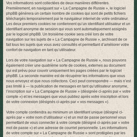
Vos informations sont collectées de deux manières différentes.
r
Premièrement, en naviguant sur « La Campagne de Russie », le logiciel
phpBB génèrera un certain nombre de cookies qui sont de petits fichiers
téléchargés temporairement par le navigateur internet de votre ordinateur.
Les deux premiers cookies ne contiennent qu’un identifiant utilisateur et un
identifiant anonyme de session qui vous sont automatiquement assignés
par le logiciel phpBB. Un troisième cookie sera créé lors de votre
navigation sur les sujets de « La Campagne de Russie », archivant de ce
fait tous les sujets que vous avez consultés et permettant d’améliorer votre
confort de navigation en tant qu’utilisateur.
Lors de votre navigation sur « La Campagne de Russie », nous pouvons
également créer une quatrième sorte de cookies, externes au document
qui est prévu pour couvrir uniquement les pages créées par le logiciel
phpBB. La seconde manière est de récupérer les informations que vous
nous envoyez et que nous collectons. Ceci peut correspondre — mais n’est
pas limité à — la publication de messages en tant qu’utilisateur anonyme,
l’inscription sur « La Campagne de Russie » (désignée ci-après par « votre
compte ») et les messages que vous publiez après votre inscription et lors
de votre connexion (désignés ci-après par « vos messages »).
Votre compte contiendra au minimum un identifiant unique (désigné ci-
après par « votre nom d’utilisateur ») et un mot de passe personnel vous
permettant de vous connecter à votre compte (désigné ci-après par « votre
mot de passe ») et une adresse de courriel personnelle. Les informations
de votre compte sur « La Campagne de Russie » sont protégées par les