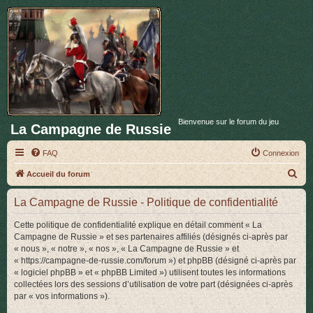
Bienvenue sur le forum du jeu
La Campagne de Russie
FAQ
Connexion
R
Accueil du forum
e
La Campagne de Russie - Politique de confidentialité
c
h
Cette politique de confidentialité explique en détail comment « La
Campagne de Russie » et ses partenaires affiliés (désignés ci-après par
e
« nous », « notre », « nos », « La Campagne de Russie » et
r
« https://campagne-de-russie.com/forum ») et phpBB (désigné ci-après par
« logiciel phpBB » et « phpBB Limited ») utilisent toutes les informations
c
collectées lors des sessions d’utilisation de votre part (désignées ci-après
h
par « vos informations »).
e