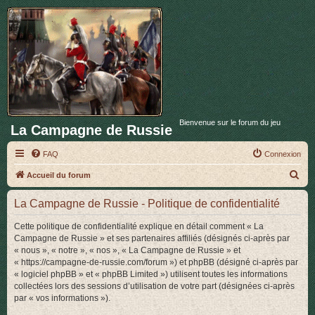
Bienvenue sur le forum du jeu
La Campagne de Russie
FAQ
Connexion
R
Accueil du forum
e
La Campagne de Russie - Politique de confidentialité
c
h
Cette politique de confidentialité explique en détail comment « La
Campagne de Russie » et ses partenaires affiliés (désignés ci-après par
e
« nous », « notre », « nos », « La Campagne de Russie » et
r
« https://campagne-de-russie.com/forum ») et phpBB (désigné ci-après par
« logiciel phpBB » et « phpBB Limited ») utilisent toutes les informations
c
collectées lors des sessions d’utilisation de votre part (désignées ci-après
h
par « vos informations »).
e