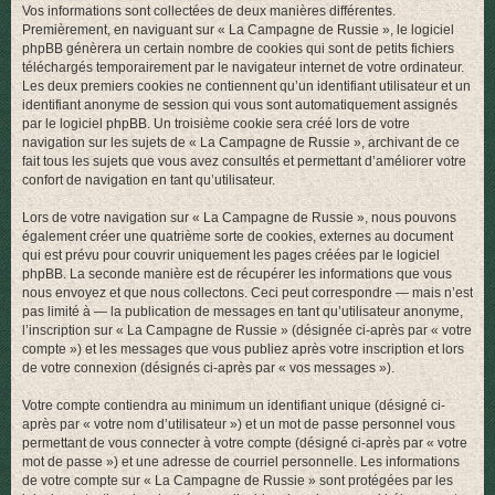
Vos informations sont collectées de deux manières différentes.
r
Premièrement, en naviguant sur « La Campagne de Russie », le logiciel
phpBB génèrera un certain nombre de cookies qui sont de petits fichiers
téléchargés temporairement par le navigateur internet de votre ordinateur.
Les deux premiers cookies ne contiennent qu’un identifiant utilisateur et un
identifiant anonyme de session qui vous sont automatiquement assignés
par le logiciel phpBB. Un troisième cookie sera créé lors de votre
navigation sur les sujets de « La Campagne de Russie », archivant de ce
fait tous les sujets que vous avez consultés et permettant d’améliorer votre
confort de navigation en tant qu’utilisateur.
Lors de votre navigation sur « La Campagne de Russie », nous pouvons
également créer une quatrième sorte de cookies, externes au document
qui est prévu pour couvrir uniquement les pages créées par le logiciel
phpBB. La seconde manière est de récupérer les informations que vous
nous envoyez et que nous collectons. Ceci peut correspondre — mais n’est
pas limité à — la publication de messages en tant qu’utilisateur anonyme,
l’inscription sur « La Campagne de Russie » (désignée ci-après par « votre
compte ») et les messages que vous publiez après votre inscription et lors
de votre connexion (désignés ci-après par « vos messages »).
Votre compte contiendra au minimum un identifiant unique (désigné ci-
après par « votre nom d’utilisateur ») et un mot de passe personnel vous
permettant de vous connecter à votre compte (désigné ci-après par « votre
mot de passe ») et une adresse de courriel personnelle. Les informations
de votre compte sur « La Campagne de Russie » sont protégées par les