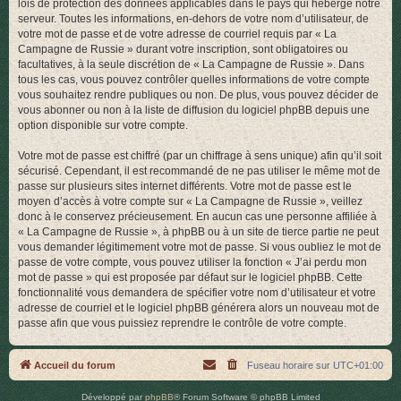
lois de protection des données applicables dans le pays qui héberge notre
serveur. Toutes les informations, en-dehors de votre nom d’utilisateur, de
votre mot de passe et de votre adresse de courriel requis par « La
Campagne de Russie » durant votre inscription, sont obligatoires ou
facultatives, à la seule discrétion de « La Campagne de Russie ». Dans
tous les cas, vous pouvez contrôler quelles informations de votre compte
vous souhaitez rendre publiques ou non. De plus, vous pouvez décider de
vous abonner ou non à la liste de diffusion du logiciel phpBB depuis une
option disponible sur votre compte.
Votre mot de passe est chiffré (par un chiffrage à sens unique) afin qu’il soit
sécurisé. Cependant, il est recommandé de ne pas utiliser le même mot de
passe sur plusieurs sites internet différents. Votre mot de passe est le
moyen d’accès à votre compte sur « La Campagne de Russie », veillez
donc à le conservez précieusement. En aucun cas une personne affiliée à
« La Campagne de Russie », à phpBB ou à un site de tierce partie ne peut
vous demander légitimement votre mot de passe. Si vous oubliez le mot de
passe de votre compte, vous pouvez utiliser la fonction « J’ai perdu mon
mot de passe » qui est proposée par défaut sur le logiciel phpBB. Cette
fonctionnalité vous demandera de spécifier votre nom d’utilisateur et votre
adresse de courriel et le logiciel phpBB générera alors un nouveau mot de
passe afin que vous puissiez reprendre le contrôle de votre compte.
Accueil du forum
Fuseau horaire sur
UTC+01:00
Développé par
phpBB
® Forum Software © phpBB Limited