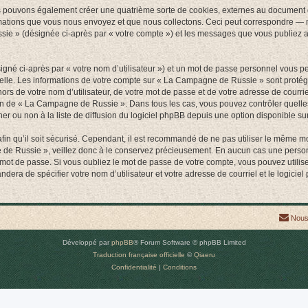
 pouvons également créer une quatrième sorte de cookies, externes au document q
mations que vous nous envoyez et que nous collectons. Ceci peut correspondre — m
sie » (désignée ci-après par « votre compte ») et les messages que vous publiez apr
igné ci-après par « votre nom d’utilisateur ») et un mot de passe personnel vous p
nelle. Les informations de votre compte sur « La Campagne de Russie » sont protég
hors de votre nom d’utilisateur, de votre mot de passe et de votre adresse de cour
rétion de « La Campagne de Russie ». Dans tous les cas, vous pouvez contrôler quel
 ou non à la liste de diffusion du logiciel phpBB depuis une option disponible su
afin qu’il soit sécurisé. Cependant, il est recommandé de ne pas utiliser le même mot
 de Russie », veillez donc à le conservez précieusement. En aucun cas une perso
 mot de passe. Si vous oubliez le mot de passe de votre compte, vous pouvez utilis
andera de spécifier votre nom d’utilisateur et votre adresse de courriel et le logi
Nous
Développé par
phpBB
® Forum Software © phpBB Limited
Traduction française officielle
©
Qiaeru
Confidentialité
|
Conditions