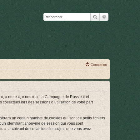
Rechercher
Recherche avanc
Connexion
s », « notre », « nos », « La Campagne de Russie » et
collectées lors des sessions d’utilisation de votre part
rera un certain nombre de cookies qui sont de petits fichiers
et un identifiant anonyme de session qui vous sont
 », archivant de ce fait tous les sujets que vous avez