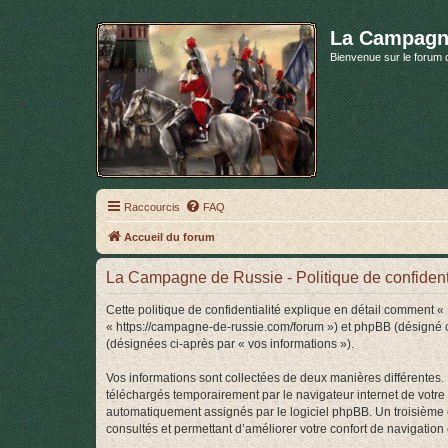
La Campagn
Bienvenue sur le forum 
Raccourcis
FAQ
Accueil du forum
La Campagne de Russie - Politique de confidenti
Cette politique de confidentialité explique en détail comment 
« https://campagne-de-russie.com/forum ») et phpBB (désigné ci-a
(désignées ci-après par « vos informations »).
Vos informations sont collectées de deux manières différentes
téléchargés temporairement par le navigateur internet de votre 
automatiquement assignés par le logiciel phpBB. Un troisième c
consultés et permettant d’améliorer votre confort de navigation e