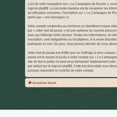
Lors de votre navigation sur « La Campagne de Russie », nous
logiciel phpBB. La seconde manière est de récupérer les infor
qu’utilisateur anonyme, l’inscription sur « La Campagne de Rus
après par « vos messages »).
Votre compte contiendra au minimum un identifiant unique (dés
par « votre mot de passe ») et une adresse de courriel person
pays qui héberge notre serveur. Toutes les informations, en-de
inscription, sont obligatoires ou facultatives, à la seule disc
publiques ou non. De plus, vous pouvez décider de vous abonner
Votre mot de passe est chiffré (par un chiffrage à sens unique) 
passe est le moyen d’accès à votre compte sur « La Campagne
site de tierce partie ne peut vous demander légitimement votre
par défaut sur le logiciel phpBB. Cette fonctionnalité vous dem
puissiez reprendre le contrôle de votre compte.
Accueil du forum