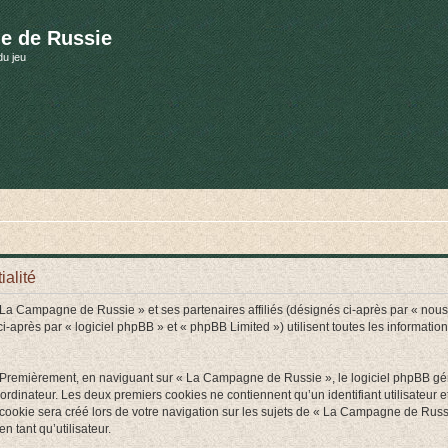
e de Russie
du jeu
alité
« La Campagne de Russie » et ses partenaires affiliés (désignés ci-après par « nou
près par « logiciel phpBB » et « phpBB Limited ») utilisent toutes les informations 
. Premièrement, en naviguant sur « La Campagne de Russie », le logiciel phpBB génè
ordinateur. Les deux premiers cookies ne contiennent qu’un identifiant utilisateur 
ookie sera créé lors de votre navigation sur les sujets de « La Campagne de Russie
n tant qu’utilisateur.