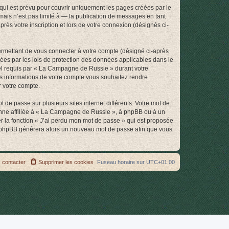
ui est prévu pour couvrir uniquement les pages créées par le
ais n’est pas limité à — la publication de messages en tant
ès votre inscription et lors de votre connexion (désignés ci-
ermettant de vous connecter à votre compte (désigné ci-après
ées par les lois de protection des données applicables dans le
riel requis par « La Campagne de Russie » durant votre
les informations de votre compte vous souhaitez rendre
r votre compte.
 de passe sur plusieurs sites internet différents. Votre mot de
nne affiliée à « La Campagne de Russie », à phpBB ou à un
er la fonction « J’ai perdu mon mot de passe » qui est proposée
ciel phpBB générera alors un nouveau mot de passe afin que vous
 contacter
Supprimer les cookies
Fuseau horaire sur
UTC+01:00