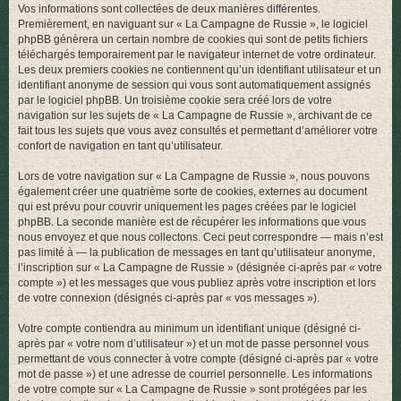
Vos informations sont collectées de deux manières différentes.
r
Premièrement, en naviguant sur « La Campagne de Russie », le logiciel
phpBB génèrera un certain nombre de cookies qui sont de petits fichiers
téléchargés temporairement par le navigateur internet de votre ordinateur.
Les deux premiers cookies ne contiennent qu’un identifiant utilisateur et un
identifiant anonyme de session qui vous sont automatiquement assignés
par le logiciel phpBB. Un troisième cookie sera créé lors de votre
navigation sur les sujets de « La Campagne de Russie », archivant de ce
fait tous les sujets que vous avez consultés et permettant d’améliorer votre
confort de navigation en tant qu’utilisateur.
Lors de votre navigation sur « La Campagne de Russie », nous pouvons
également créer une quatrième sorte de cookies, externes au document
qui est prévu pour couvrir uniquement les pages créées par le logiciel
phpBB. La seconde manière est de récupérer les informations que vous
nous envoyez et que nous collectons. Ceci peut correspondre — mais n’est
pas limité à — la publication de messages en tant qu’utilisateur anonyme,
l’inscription sur « La Campagne de Russie » (désignée ci-après par « votre
compte ») et les messages que vous publiez après votre inscription et lors
de votre connexion (désignés ci-après par « vos messages »).
Votre compte contiendra au minimum un identifiant unique (désigné ci-
après par « votre nom d’utilisateur ») et un mot de passe personnel vous
permettant de vous connecter à votre compte (désigné ci-après par « votre
mot de passe ») et une adresse de courriel personnelle. Les informations
de votre compte sur « La Campagne de Russie » sont protégées par les