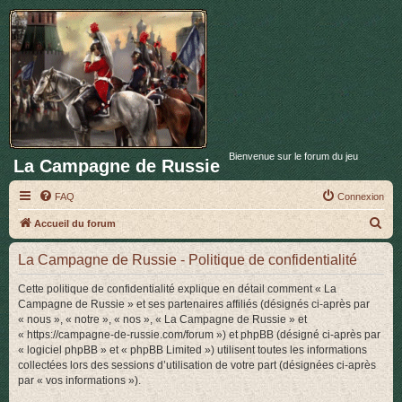
Bienvenue sur le forum du jeu
La Campagne de Russie
FAQ
Connexion
R
Accueil du forum
e
La Campagne de Russie - Politique de confidentialité
c
h
Cette politique de confidentialité explique en détail comment « La
Campagne de Russie » et ses partenaires affiliés (désignés ci-après par
e
« nous », « notre », « nos », « La Campagne de Russie » et
r
« https://campagne-de-russie.com/forum ») et phpBB (désigné ci-après par
« logiciel phpBB » et « phpBB Limited ») utilisent toutes les informations
c
collectées lors des sessions d’utilisation de votre part (désignées ci-après
h
par « vos informations »).
e