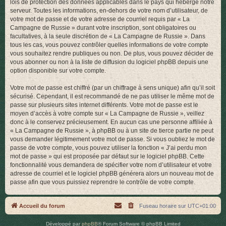
lois de protection des données applicables dans le pays qui héberge notre
serveur. Toutes les informations, en-dehors de votre nom d’utilisateur, de
votre mot de passe et de votre adresse de courriel requis par « La
Campagne de Russie » durant votre inscription, sont obligatoires ou
facultatives, à la seule discrétion de « La Campagne de Russie ». Dans
tous les cas, vous pouvez contrôler quelles informations de votre compte
vous souhaitez rendre publiques ou non. De plus, vous pouvez décider de
vous abonner ou non à la liste de diffusion du logiciel phpBB depuis une
option disponible sur votre compte.
Votre mot de passe est chiffré (par un chiffrage à sens unique) afin qu’il soit
sécurisé. Cependant, il est recommandé de ne pas utiliser le même mot de
passe sur plusieurs sites internet différents. Votre mot de passe est le
moyen d’accès à votre compte sur « La Campagne de Russie », veillez
donc à le conservez précieusement. En aucun cas une personne affiliée à
« La Campagne de Russie », à phpBB ou à un site de tierce partie ne peut
vous demander légitimement votre mot de passe. Si vous oubliez le mot de
passe de votre compte, vous pouvez utiliser la fonction « J’ai perdu mon
mot de passe » qui est proposée par défaut sur le logiciel phpBB. Cette
fonctionnalité vous demandera de spécifier votre nom d’utilisateur et votre
adresse de courriel et le logiciel phpBB générera alors un nouveau mot de
passe afin que vous puissiez reprendre le contrôle de votre compte.
Accueil du forum
Fuseau horaire sur
UTC+01:00
Développé par
phpBB
® Forum Software © phpBB Limited