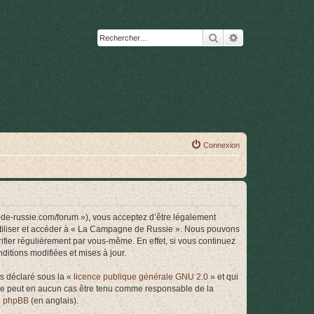
Rechercher
Recherche avanc
Connexion
de-russie.com/forum »), vous acceptez d’être légalement
 utiliser et accéder à « La Campagne de Russie ». Nous pouvons
ifier régulièrement par vous-même. En effet, si vous continuez
itions modifiées et mises à jour.
ns déclaré sous la «
licence publique générale GNU 2.0
» et qui
ed ne peut en aucun cas être tenu comme responsable de la
de phpBB
(en anglais).