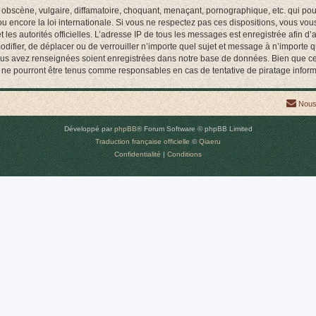
obscène, vulgaire, diffamatoire, choquant, menaçant, pornographique, etc. qui pourr
encore la loi internationale. Si vous ne respectez pas ces dispositions, vous vou
 et les autorités officielles. L’adresse IP de tous les messages est enregistrée afin 
difier, de déplacer ou de verrouiller n’importe quel sujet et message à n’importe 
vous avez renseignées soient enregistrées dans notre base de données. Bien que ces
ne pourront être tenus comme responsables en cas de tentative de piratage infor
Nous
Développé par
phpBB
® Forum Software © phpBB Limited
Traduction française officielle
©
Qiaeru
Confidentialité
|
Conditions