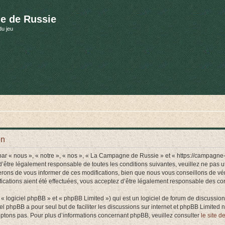
e de Russie
du jeu
on
r « nous », « notre », « nos », « La Campagne de Russie » et « https://campagne-
d’être légalement responsable de toutes les conditions suivantes, veuillez ne pas
rons de vous informer de ces modifications, bien que nous vous conseillons de vér
ations aient été effectuées, vous acceptez d’être légalement responsable des cond
 logiciel phpBB » et « phpBB Limited ») qui est un logiciel de forum de discussio
iel phpBB a pour seul but de faciliter les discussions sur internet et phpBB Limit
ptons pas. Pour plus d’informations concernant phpBB, veuillez consulter
le site 