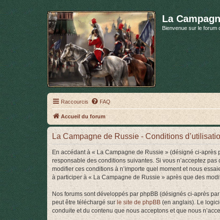
La Campagn
Bienvenue sur le forum 
Raccourcis
FAQ
Accueil du forum
La Campagne de Russie - Conditions d’utilisati
En accédant à « La Campagne de Russie » (désigné ci-après pa
responsable des conditions suivantes. Si vous n’acceptez pas 
modifier ces conditions à n’importe quel moment et nous essaie
à participer à « La Campagne de Russie » après que des modific
Nos forums sont développés par phpBB (désignés ci-après par «
peut être téléchargé sur
le site de phpBB
(en anglais). Le logic
conduite et du contenu que nous acceptons et que nous n’acce