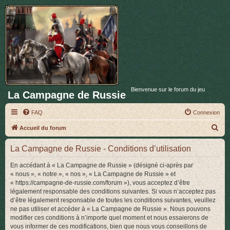
Bienvenue sur le forum du jeu
La Campagne de Russie
FAQ
Connexion
R
Accueil du forum
e
La Campagne de Russie - Conditions d’utilisation
c
h
En accédant à « La Campagne de Russie » (désigné ci-après par
« nous », « notre », « nos », « La Campagne de Russie » et
e
« https://campagne-de-russie.com/forum »), vous acceptez d’être
r
légalement responsable des conditions suivantes. Si vous n’acceptez pas
d’être légalement responsable de toutes les conditions suivantes, veuillez
c
ne pas utiliser et accéder à « La Campagne de Russie ». Nous pouvons
h
modifier ces conditions à n’importe quel moment et nous essaierons de
vous informer de ces modifications, bien que nous vous conseillons de
e