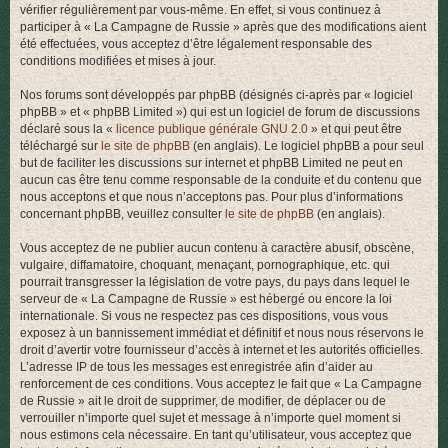
vérifier régulièrement par vous-même. En effet, si vous continuez à
r
participer à « La Campagne de Russie » après que des modifications aient
été effectuées, vous acceptez d’être légalement responsable des
conditions modifiées et mises à jour.
Nos forums sont développés par phpBB (désignés ci-après par « logiciel
phpBB » et « phpBB Limited ») qui est un logiciel de forum de discussions
déclaré sous la «
licence publique générale GNU 2.0
» et qui peut être
téléchargé sur
le site de phpBB
(en anglais). Le logiciel phpBB a pour seul
but de faciliter les discussions sur internet et phpBB Limited ne peut en
aucun cas être tenu comme responsable de la conduite et du contenu que
nous acceptons et que nous n’acceptons pas. Pour plus d’informations
concernant phpBB, veuillez consulter
le site de phpBB
(en anglais).
Vous acceptez de ne publier aucun contenu à caractère abusif, obscène,
vulgaire, diffamatoire, choquant, menaçant, pornographique, etc. qui
pourrait transgresser la législation de votre pays, du pays dans lequel le
serveur de « La Campagne de Russie » est hébergé ou encore la loi
internationale. Si vous ne respectez pas ces dispositions, vous vous
exposez à un bannissement immédiat et définitif et nous nous réservons le
droit d’avertir votre fournisseur d’accès à internet et les autorités officielles.
L’adresse IP de tous les messages est enregistrée afin d’aider au
renforcement de ces conditions. Vous acceptez le fait que « La Campagne
de Russie » ait le droit de supprimer, de modifier, de déplacer ou de
verrouiller n’importe quel sujet et message à n’importe quel moment si
nous estimons cela nécessaire. En tant qu’utilisateur, vous acceptez que