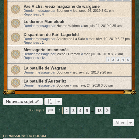
Vae Victis, vieux magazine de wargame
Dernier message par
Bouncer
«
jeu. sept. 26, 2019 3:01 pm
Réponses :
4
Le dernier Mamelouk
Dernier message par
Nestor Makhno
«
lun. juin 24, 2019 9:35 am
Disparition de Karl Lagerfeld
Dernier message par
Antoine de La Salle
«
mar. févr. 19, 2019 6:27 pm
Réponses :
1
Messagerie instantanée
Dernier message par
Mikhaïl Dremov
«
mer. juil. 04, 2018 8:58 am
Réponses :
64
1
2
3
4
5
La bataille de Wagram
Dernier message par
Bouncer
«
jeu. avr. 26, 2018 9:20 am
La bataille d'Austerlitz
Dernier message par
Bouncer
«
mar. avr. 24, 2018 3:05 pm
Nouveau sujet
Page
1
sur
18
1
2
3
4
5
18
Suivant
858 sujets
…
Aller
PERMISSIONS DU FORUM