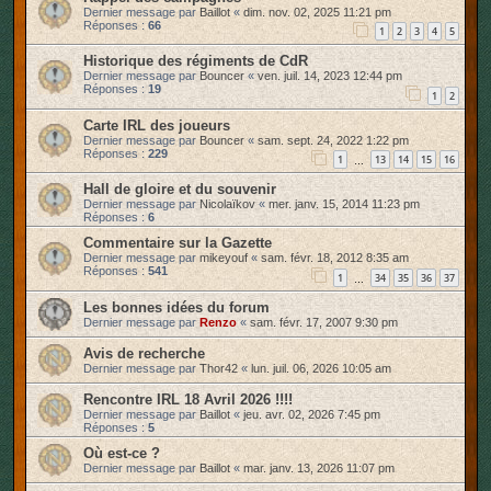
Dernier message par
Baillot
«
dim. nov. 02, 2025 11:21 pm
r
Réponses :
66
1
2
3
4
5
Historique des régiments de CdR
Dernier message par
Bouncer
«
ven. juil. 14, 2023 12:44 pm
Réponses :
19
1
2
Carte IRL des joueurs
Dernier message par
Bouncer
«
sam. sept. 24, 2022 1:22 pm
Réponses :
229
1
13
14
15
16
…
Hall de gloire et du souvenir
Dernier message par
Nicolaïkov
«
mer. janv. 15, 2014 11:23 pm
Réponses :
6
Commentaire sur la Gazette
Dernier message par
mikeyouf
«
sam. févr. 18, 2012 8:35 am
Réponses :
541
1
34
35
36
37
…
Les bonnes idées du forum
Dernier message par
Renzo
«
sam. févr. 17, 2007 9:30 pm
Avis de recherche
Dernier message par
Thor42
«
lun. juil. 06, 2026 10:05 am
Rencontre IRL 18 Avril 2026 !!!!
Dernier message par
Baillot
«
jeu. avr. 02, 2026 7:45 pm
Réponses :
5
Où est-ce ?
Dernier message par
Baillot
«
mar. janv. 13, 2026 11:07 pm