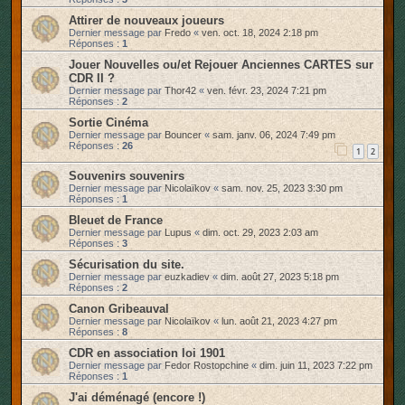
Attirer de nouveaux joueurs
Dernier message par
Fredo
«
ven. oct. 18, 2024 2:18 pm
Réponses :
1
Jouer Nouvelles ou/et Rejouer Anciennes CARTES sur
CDR II ?
Dernier message par
Thor42
«
ven. févr. 23, 2024 7:21 pm
Réponses :
2
Sortie Cinéma
Dernier message par
Bouncer
«
sam. janv. 06, 2024 7:49 pm
Réponses :
26
1
2
Souvenirs souvenirs
Dernier message par
Nicolaïkov
«
sam. nov. 25, 2023 3:30 pm
Réponses :
1
Bleuet de France
Dernier message par
Lupus
«
dim. oct. 29, 2023 2:03 am
Réponses :
3
Sécurisation du site.
Dernier message par
euzkadiev
«
dim. août 27, 2023 5:18 pm
Réponses :
2
Canon Gribeauval
Dernier message par
Nicolaïkov
«
lun. août 21, 2023 4:27 pm
Réponses :
8
CDR en association loi 1901
Dernier message par
Fedor Rostopchine
«
dim. juin 11, 2023 7:22 pm
Réponses :
1
J'ai déménagé (encore !)