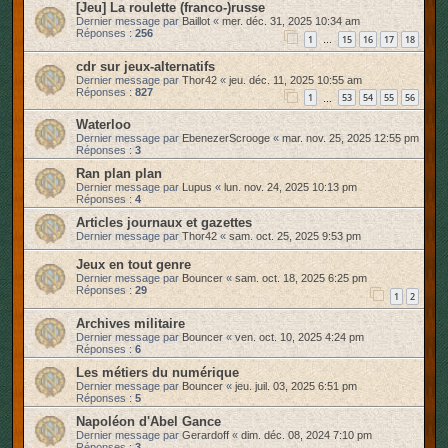
[Jeu] La roulette (franco-)russe
Dernier message par
Baillot
«
mer. déc. 31, 2025 10:34 am
Réponses :
256
1
15
16
17
18
…
cdr sur jeux-alternatifs
Dernier message par
Thor42
«
jeu. déc. 11, 2025 10:55 am
Réponses :
827
1
53
54
55
56
…
Waterloo
Dernier message par
EbenezerScrooge
«
mar. nov. 25, 2025 12:55 pm
Réponses :
3
Ran plan plan
Dernier message par
Lupus
«
lun. nov. 24, 2025 10:13 pm
Réponses :
4
Articles journaux et gazettes
Dernier message par
Thor42
«
sam. oct. 25, 2025 9:53 pm
Jeux en tout genre
Dernier message par
Bouncer
«
sam. oct. 18, 2025 6:25 pm
Réponses :
29
1
2
Archives militaire
Dernier message par
Bouncer
«
ven. oct. 10, 2025 4:24 pm
Réponses :
6
Les métiers du numérique
Dernier message par
Bouncer
«
jeu. juil. 03, 2025 6:51 pm
Réponses :
5
Napoléon d'Abel Gance
Dernier message par
Gerardoff
«
dim. déc. 08, 2024 7:10 pm
Réponses :
3