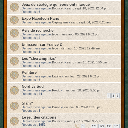
Jeux de stratégie qui vous ont marqué
Dernier message par
Bouncer
«
sam. sept. 18, 2021 12:54 pm
Réponses :
6
Expo Napoleon Paris
Dernier message par
Capinghem
«
sam. sept. 04, 2021 8:20 am
Avis de recherche
Dernier message par
tece
«
ven. août 06, 2021 9:02 pm
Réponses :
2
Émission sur France 2
Dernier message par
tece
«
dim. avr. 18, 2021 12:49 am
Réponses :
1
Les "cheramijnikis"
Dernier message par
Bouncer
«
sam. mars 13, 2021 6:55 pm
Réponses :
1
Peinture
Dernier message par
Lepine
«
lun. févr. 22, 2021 6:32 pm
Réponses :
6
Nord vs Sud
Dernier message par
Fredo
«
mer. déc. 30, 2020 5:00 pm
Réponses :
44
1
2
3
Slam?
Dernier message par
Dame
«
jeu. nov. 05, 2020 11:16 pm
Réponses :
3
Le jeu des citations
Dernier message par
Bouncer
«
mer. juil. 15, 2020 9:25 am
Réponses :
1952
1
128
129
130
131
…