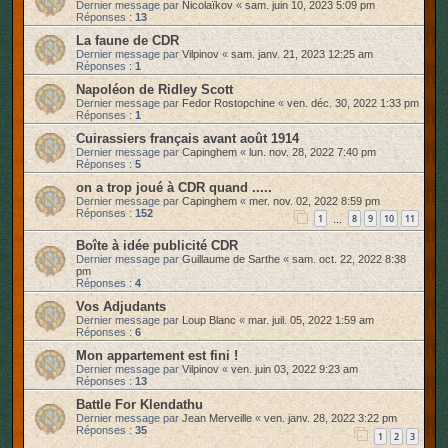
Dernier message par
Nicolaïkov
«
sam. juin 10, 2023 5:09 pm
Réponses :
13
La faune de CDR
Dernier message par
Vilpinov
«
sam. janv. 21, 2023 12:25 am
Réponses :
1
Napoléon de Ridley Scott
Dernier message par
Fedor Rostopchine
«
ven. déc. 30, 2022 1:33 pm
Réponses :
1
Cuirassiers français avant août 1914
Dernier message par
Capinghem
«
lun. nov. 28, 2022 7:40 pm
Réponses :
5
on a trop joué à CDR quand .....
Dernier message par
Capinghem
«
mer. nov. 02, 2022 8:59 pm
Réponses :
152
1
8
9
10
11
…
Boîte à idée publicité CDR
Dernier message par
Guillaume de Sarthe
«
sam. oct. 22, 2022 8:38
pm
Réponses :
4
Vos Adjudants
Dernier message par
Loup Blanc
«
mar. juil. 05, 2022 1:59 am
Réponses :
6
Mon appartement est fini !
Dernier message par
Vilpinov
«
ven. juin 03, 2022 9:23 am
Réponses :
13
Battle For Klendathu
Dernier message par
Jean Merveille
«
ven. janv. 28, 2022 3:22 pm
Réponses :
35
1
2
3