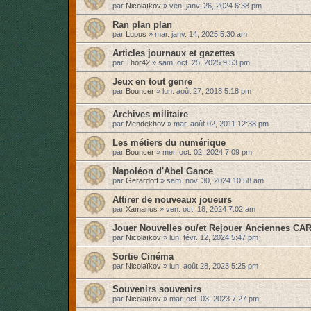
par
Nicolaïkov
»
ven. janv. 26, 2024 6:38 pm
Ran plan plan
par
Lupus
»
mar. janv. 14, 2025 5:30 am
Articles journaux et gazettes
par
Thor42
»
sam. oct. 25, 2025 9:53 pm
Jeux en tout genre
par
Bouncer
»
lun. août 27, 2018 5:18 pm
Archives militaire
par
Mendekhov
»
mar. août 02, 2011 12:38 pm
Les métiers du numérique
par
Bouncer
»
mer. oct. 02, 2024 7:09 pm
Napoléon d'Abel Gance
par
Gerardoff
»
sam. nov. 30, 2024 10:58 am
Attirer de nouveaux joueurs
par
Xamarius
»
ven. oct. 18, 2024 7:02 am
Jouer Nouvelles ou/et Rejouer Anciennes CAR
par
Nicolaïkov
»
lun. févr. 12, 2024 5:47 pm
Sortie Cinéma
par
Nicolaïkov
»
lun. août 28, 2023 5:25 pm
Souvenirs souvenirs
par
Nicolaïkov
»
mar. oct. 03, 2023 7:27 pm