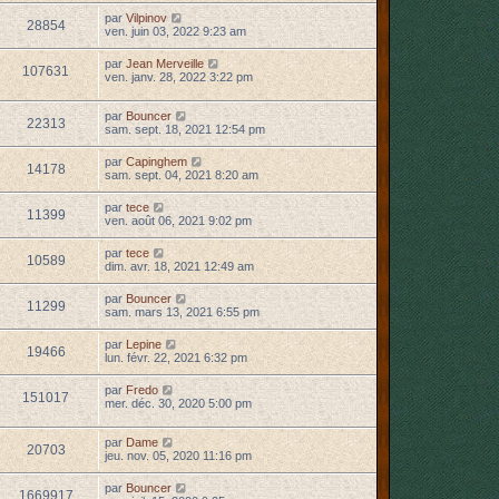
par
Vilpinov
28854
ven. juin 03, 2022 9:23 am
par
Jean Merveille
107631
ven. janv. 28, 2022 3:22 pm
par
Bouncer
22313
sam. sept. 18, 2021 12:54 pm
par
Capinghem
14178
sam. sept. 04, 2021 8:20 am
par
tece
11399
ven. août 06, 2021 9:02 pm
par
tece
10589
dim. avr. 18, 2021 12:49 am
par
Bouncer
11299
sam. mars 13, 2021 6:55 pm
par
Lepine
19466
lun. févr. 22, 2021 6:32 pm
par
Fredo
151017
mer. déc. 30, 2020 5:00 pm
par
Dame
20703
jeu. nov. 05, 2020 11:16 pm
par
Bouncer
1669917