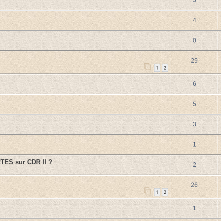
3
4
0
29
1
2
6
5
3
1
TES sur CDR II ?
2
26
1
2
1