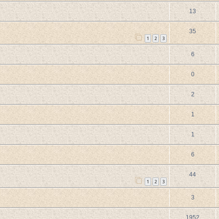
13
35
1
2
3
6
0
2
1
1
6
44
1
2
3
3
1952