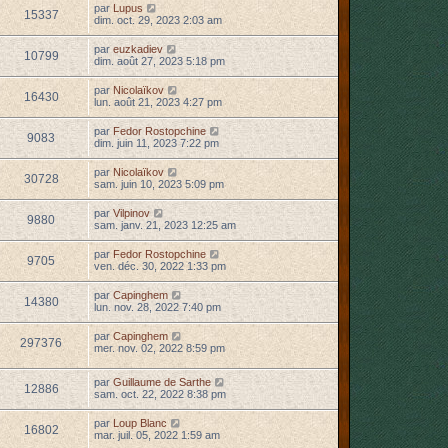
par
Lupus
15337
dim. oct. 29, 2023 2:03 am
par
euzkadiev
10799
dim. août 27, 2023 5:18 pm
par
Nicolaïkov
16430
lun. août 21, 2023 4:27 pm
par
Fedor Rostopchine
9083
dim. juin 11, 2023 7:22 pm
par
Nicolaïkov
30728
sam. juin 10, 2023 5:09 pm
par
Vilpinov
9880
sam. janv. 21, 2023 12:25 am
par
Fedor Rostopchine
9705
ven. déc. 30, 2022 1:33 pm
par
Capinghem
14380
lun. nov. 28, 2022 7:40 pm
par
Capinghem
297376
mer. nov. 02, 2022 8:59 pm
par
Guillaume de Sarthe
12886
sam. oct. 22, 2022 8:38 pm
par
Loup Blanc
16802
mar. juil. 05, 2022 1:59 am