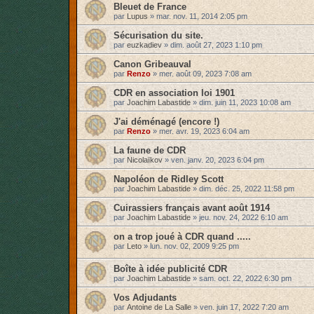
Bleuet de France
par
Lupus
»
mar. nov. 11, 2014 2:05 pm
Sécurisation du site.
par
euzkadiev
»
dim. août 27, 2023 1:10 pm
Canon Gribeauval
par
Renzo
»
mer. août 09, 2023 7:08 am
CDR en association loi 1901
par
Joachim Labastide
»
dim. juin 11, 2023 10:08 am
J'ai déménagé (encore !)
par
Renzo
»
mer. avr. 19, 2023 6:04 am
La faune de CDR
par
Nicolaïkov
»
ven. janv. 20, 2023 6:04 pm
Napoléon de Ridley Scott
par
Joachim Labastide
»
dim. déc. 25, 2022 11:58 pm
Cuirassiers français avant août 1914
par
Joachim Labastide
»
jeu. nov. 24, 2022 6:10 am
on a trop joué à CDR quand .....
par
Leto
»
lun. nov. 02, 2009 9:25 pm
Boîte à idée publicité CDR
par
Joachim Labastide
»
sam. oct. 22, 2022 6:30 pm
Vos Adjudants
par
Antoine de La Salle
»
ven. juin 17, 2022 7:20 am