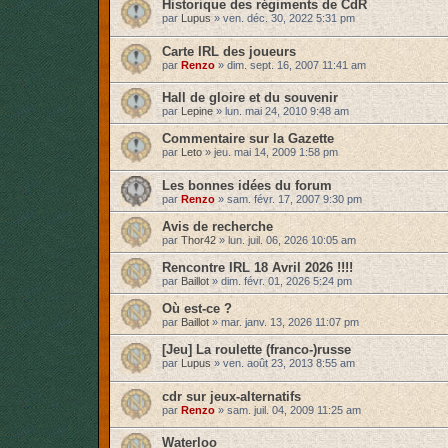
Historique des régiments de CdR
par
Lupus
»
ven. déc. 30, 2022 5:31 pm
Carte IRL des joueurs
par
Renzo
»
dim. sept. 16, 2007 11:41 am
Hall de gloire et du souvenir
par
Lepine
»
lun. mai 24, 2010 9:48 am
Commentaire sur la Gazette
par
Leto
»
jeu. mai 14, 2009 1:58 pm
Les bonnes idées du forum
par
Renzo
»
sam. févr. 17, 2007 9:30 pm
Avis de recherche
par
Thor42
»
lun. juil. 06, 2026 10:05 am
Rencontre IRL 18 Avril 2026 !!!!
par
Baillot
»
dim. févr. 01, 2026 5:24 pm
Où est-ce ?
par
Baillot
»
mar. janv. 13, 2026 11:07 pm
[Jeu] La roulette (franco-)russe
par
Lupus
»
ven. août 23, 2013 8:55 am
cdr sur jeux-alternatifs
par
Renzo
»
sam. juil. 04, 2009 11:25 am
Waterloo