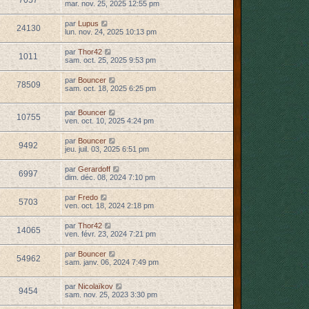
7057
mar. nov. 25, 2025 12:55 pm
par
Lupus
24130
lun. nov. 24, 2025 10:13 pm
par
Thor42
1011
sam. oct. 25, 2025 9:53 pm
par
Bouncer
78509
sam. oct. 18, 2025 6:25 pm
par
Bouncer
10755
ven. oct. 10, 2025 4:24 pm
par
Bouncer
9492
jeu. juil. 03, 2025 6:51 pm
par
Gerardoff
6997
dim. déc. 08, 2024 7:10 pm
par
Fredo
5703
ven. oct. 18, 2024 2:18 pm
par
Thor42
14065
ven. févr. 23, 2024 7:21 pm
par
Bouncer
54962
sam. janv. 06, 2024 7:49 pm
par
Nicolaïkov
9454
sam. nov. 25, 2023 3:30 pm