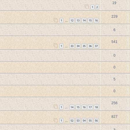
19
1
2
229
1
12
13
14
15
16
…
6
541
1
33
34
35
36
37
…
0
0
5
0
256
1
14
15
16
17
18
…
827
1
52
53
54
55
56
…