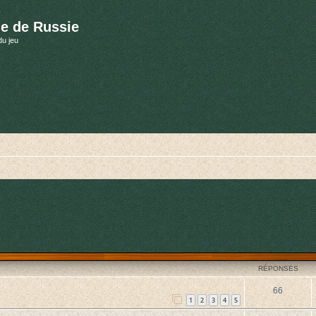
e de Russie
du jeu
cher
cherche avancée
RÉPONSES
66
1
2
3
4
5