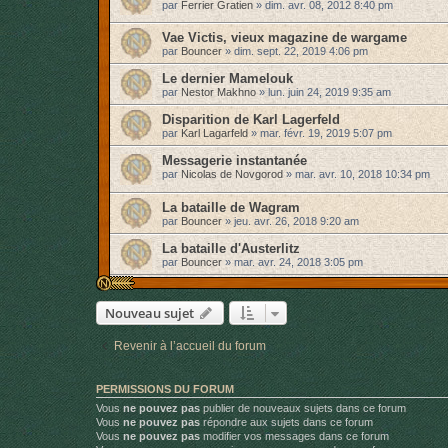
par
Ferrier Gratien
»
dim. avr. 08, 2012 8:40 pm
Vae Victis, vieux magazine de wargame
par
Bouncer
»
dim. sept. 22, 2019 4:06 pm
Le dernier Mamelouk
par
Nestor Makhno
»
lun. juin 24, 2019 9:35 am
Disparition de Karl Lagerfeld
par
Karl Lagarfeld
»
mar. févr. 19, 2019 5:07 pm
Messagerie instantanée
par
Nicolas de Novgorod
»
mar. avr. 10, 2018 10:34 pm
La bataille de Wagram
par
Bouncer
»
jeu. avr. 26, 2018 9:20 am
La bataille d'Austerlitz
par
Bouncer
»
mar. avr. 24, 2018 3:05 pm
Nouveau sujet
Revenir à l’accueil du forum
PERMISSIONS DU FORUM
Vous
ne pouvez pas
publier de nouveaux sujets dans ce forum
Vous
ne pouvez pas
répondre aux sujets dans ce forum
Vous
ne pouvez pas
modifier vos messages dans ce forum