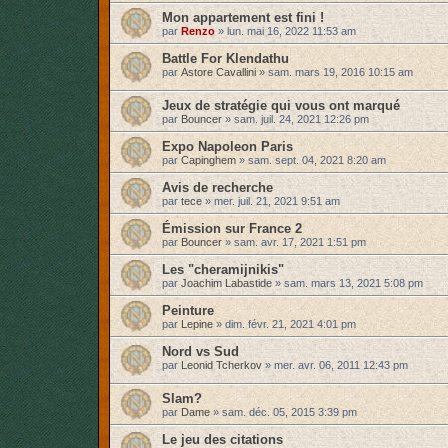
Mon appartement est fini !
par
Renzo
»
lun. mai 16, 2022 11:53 am
Battle For Klendathu
par
Astore Cavallini
»
sam. mars 19, 2016 10:15 am
Jeux de stratégie qui vous ont marqué
par
Bouncer
»
sam. juil. 24, 2021 12:26 pm
Expo Napoleon Paris
par
Capinghem
»
sam. sept. 04, 2021 8:20 am
Avis de recherche
par
tece
»
mer. juil. 21, 2021 9:51 am
Émission sur France 2
par
Bouncer
»
sam. avr. 17, 2021 1:51 pm
Les "cheramijnikis"
par
Joachim Labastide
»
sam. mars 13, 2021 5:08 pm
Peinture
par
Lepine
»
dim. févr. 21, 2021 4:01 pm
Nord vs Sud
par
Leonid Tcherkov
»
mer. avr. 06, 2011 12:43 pm
Slam?
par
Dame
»
sam. déc. 05, 2015 3:39 pm
Le jeu des citations