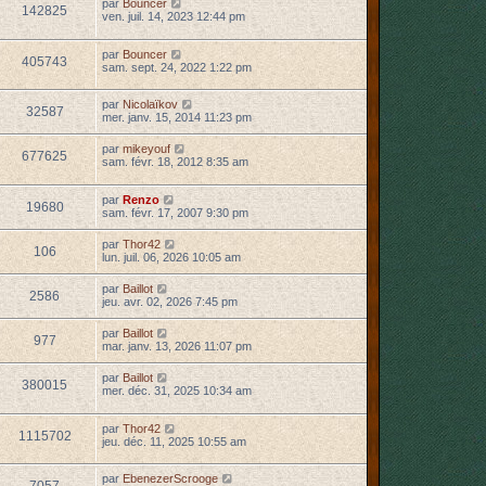
par
Bouncer
142825
ven. juil. 14, 2023 12:44 pm
par
Bouncer
405743
sam. sept. 24, 2022 1:22 pm
par
Nicolaïkov
32587
mer. janv. 15, 2014 11:23 pm
par
mikeyouf
677625
sam. févr. 18, 2012 8:35 am
par
Renzo
19680
sam. févr. 17, 2007 9:30 pm
par
Thor42
106
lun. juil. 06, 2026 10:05 am
par
Baillot
2586
jeu. avr. 02, 2026 7:45 pm
par
Baillot
977
mar. janv. 13, 2026 11:07 pm
par
Baillot
380015
mer. déc. 31, 2025 10:34 am
par
Thor42
1115702
jeu. déc. 11, 2025 10:55 am
par
EbenezerScrooge