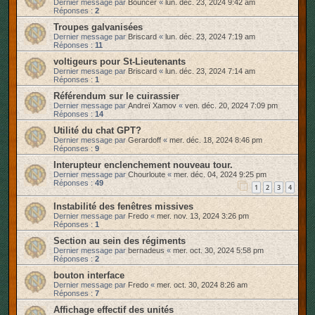
Dernier message par
Bouncer
«
lun. déc. 23, 2024 9:42 am
Réponses :
2
Troupes galvanisées
Dernier message par
Briscard
«
lun. déc. 23, 2024 7:19 am
Réponses :
11
voltigeurs pour St-Lieutenants
Dernier message par
Briscard
«
lun. déc. 23, 2024 7:14 am
Réponses :
1
Référendum sur le cuirassier
Dernier message par
Andreï Xamov
«
ven. déc. 20, 2024 7:09 pm
Réponses :
14
Utilité du chat GPT?
Dernier message par
Gerardoff
«
mer. déc. 18, 2024 8:46 pm
Réponses :
9
Interupteur enclenchement nouveau tour.
Dernier message par
Chourloute
«
mer. déc. 04, 2024 9:25 pm
Réponses :
49
1
2
3
4
Instabilité des fenêtres missives
Dernier message par
Fredo
«
mer. nov. 13, 2024 3:26 pm
Réponses :
1
Section au sein des régiments
Dernier message par
bernadeus
«
mer. oct. 30, 2024 5:58 pm
Réponses :
2
bouton interface
Dernier message par
Fredo
«
mer. oct. 30, 2024 8:26 am
Réponses :
7
Affichage effectif des unités