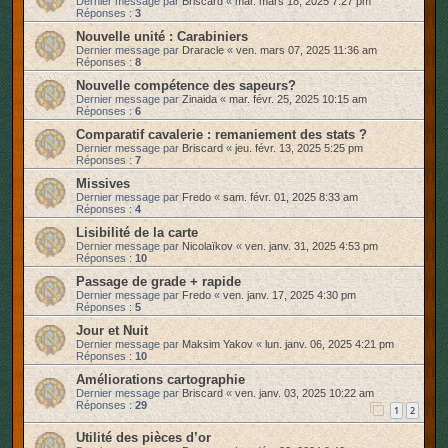
Dernier message par
Briscard
«
mar. mars 18, 2025 7:27 pm
Réponses :
3
Nouvelle unité : Carabiniers
Dernier message par
Draracle
«
ven. mars 07, 2025 11:36 am
Réponses :
8
Nouvelle compétence des sapeurs?
Dernier message par
Zinaida
«
mar. févr. 25, 2025 10:15 am
Réponses :
6
Comparatif cavalerie : remaniement des stats ?
Dernier message par
Briscard
«
jeu. févr. 13, 2025 5:25 pm
Réponses :
7
Missives
Dernier message par
Fredo
«
sam. févr. 01, 2025 8:33 am
Réponses :
4
Lisibilité de la carte
Dernier message par
Nicolaïkov
«
ven. janv. 31, 2025 4:53 pm
Réponses :
10
Passage de grade + rapide
Dernier message par
Fredo
«
ven. janv. 17, 2025 4:30 pm
Réponses :
5
Jour et Nuit
Dernier message par
Maksim Yakov
«
lun. janv. 06, 2025 4:21 pm
Réponses :
10
Améliorations cartographie
Dernier message par
Briscard
«
ven. janv. 03, 2025 10:22 am
Réponses :
29
1
2
Utilité des pièces d’or