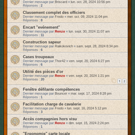
Dernier message par
Briscard
«
lun. oct. 28, 2024 10:56 pm
Réponses :
2
Classement complet des officiers
Dernier message par
Fredo
«
mer. oct. 09, 2024 11:04 pm
Réponses :
8
Encart "evénement"
Dernier message par
Renzo
«
lun. sept. 30, 2024 11:07 am
Réponses :
11
Construction sapeur
Dernier message par
Raikokovich
«
sam. sept. 28, 2024 8:34 pm
Réponses :
6
Cases troupeaux
Dernier message par
Thor42
«
ven. sept. 20, 2024 6:27 pm
Réponses :
6
Utilité des pièces d'or
Dernier message par
Renzo
«
ven. sept. 20, 2024 1:21 pm
Réponses :
20
1
2
Fenêtre défilante compétences
Dernier message par
Bouncer
«
mar. sept. 17, 2024 8:28 pm
Réponses :
1
Facilitation charge de cavalerie
Dernier message par
Fredo
«
lun. sept. 16, 2024 5:12 pm
Réponses :
3
Accès compagnies hors visu
Dernier message par
Renzo
«
dim. sept. 15, 2024 2:24 pm
Réponses :
1
"Ergonomie" carte locale