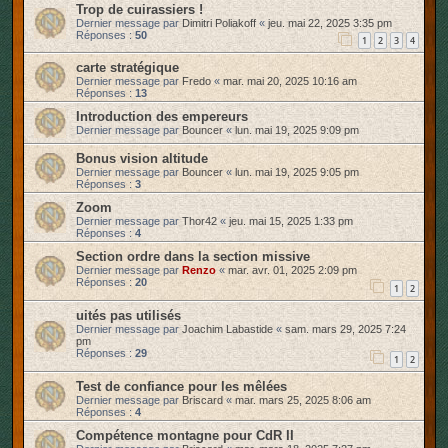
Trop de cuirassiers !
Dernier message par
Dimitri Poliakoff
«
jeu. mai 22, 2025 3:35 pm
Réponses :
50
1
2
3
4
carte stratégique
Dernier message par
Fredo
«
mar. mai 20, 2025 10:16 am
Réponses :
13
Introduction des empereurs
Dernier message par
Bouncer
«
lun. mai 19, 2025 9:09 pm
Bonus vision altitude
Dernier message par
Bouncer
«
lun. mai 19, 2025 9:05 pm
Réponses :
3
Zoom
Dernier message par
Thor42
«
jeu. mai 15, 2025 1:33 pm
Réponses :
4
Section ordre dans la section missive
Dernier message par
Renzo
«
mar. avr. 01, 2025 2:09 pm
Réponses :
20
1
2
uités pas utilisés
Dernier message par
Joachim Labastide
«
sam. mars 29, 2025 7:24
pm
Réponses :
29
1
2
Test de confiance pour les mêlées
Dernier message par
Briscard
«
mar. mars 25, 2025 8:06 am
Réponses :
4
Compétence montagne pour CdR II