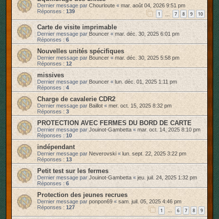
Dernier message par
Chourloute
«
mar. août 04, 2026 9:51 pm
r
Réponses :
139
1
7
8
9
10
…
Carte de visite imprimable
Dernier message par
Bouncer
«
mar. déc. 30, 2025 6:01 pm
Réponses :
6
Nouvelles unités spécifiques
Dernier message par
Bouncer
«
mar. déc. 30, 2025 5:58 pm
Réponses :
12
missives
Dernier message par
Bouncer
«
lun. déc. 01, 2025 1:11 pm
Réponses :
4
Charge de cavalerie CDR2
Dernier message par
Baillot
«
mer. oct. 15, 2025 8:32 pm
Réponses :
3
PROTECTION AVEC FERMES DU BORD DE CARTE
Dernier message par
Jouinot-Gambetta
«
mar. oct. 14, 2025 8:10 pm
Réponses :
10
indépendant
Dernier message par
Neverovski
«
lun. sept. 22, 2025 3:22 pm
Réponses :
13
Petit test sur les fermes
Dernier message par
Jouinot-Gambetta
«
jeu. juil. 24, 2025 1:32 pm
Réponses :
6
Protection des jeunes recrues
Dernier message par
ponpon69
«
sam. juil. 05, 2025 4:46 pm
Réponses :
127
1
6
7
8
9
…