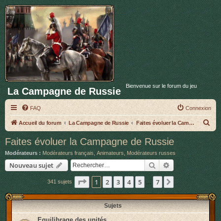
Bienvenue sur le forum du jeu
La Campagne de Russie
FAQ
Connexion
R
Accueil du forum
La Campagne de Russie
Faites évoluer la Campagne de Russie
e
Faites évoluer la Campagne de Russie
c
Modérateurs :
Modérateurs français
,
Animateurs
,
Modérateurs russes
h
Rechercher
Recherche avan
Nouveau sujet
e
Page
1
sur
7
1
2
3
4
5
7
Suivant
341 sujets
r
…
c
Sujets
h
e
Equilibrage des unités