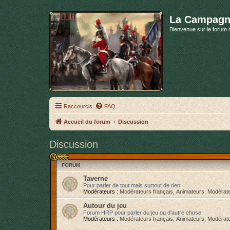
La Campagn
Bienvenue sur le forum 
Raccourcis
FAQ
Accueil du forum
Discussion
Discussion
FORUM
Taverne
Pour parler de tout mais surtout de rien
Modérateurs :
Modérateurs français
,
Animateurs
,
Modérate
Autour du jeu
Forum HRP pour parler du jeu ou d'autre chose
Modérateurs :
Modérateurs français
,
Animateurs
,
Modérate