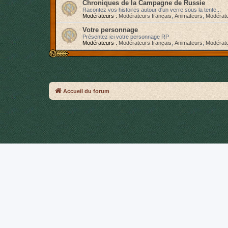
Chroniques de la Campagne de Russie
Racontez vos histoires autour d'un verre sous la tente...
Modérateurs :
Modérateurs français
,
Animateurs
,
Modérate
Votre personnage
Présentez ici votre personnage RP
Modérateurs :
Modérateurs français
,
Animateurs
,
Modérate
Accueil du forum