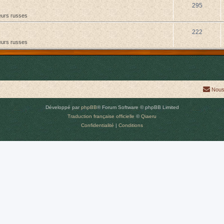
295
urs russes
222
urs russes
Nous
Développé par
phpBB
® Forum Software © phpBB Limited
Traduction française officielle
©
Qiaeru
Confidentialité
|
Conditions