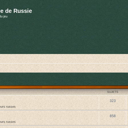
e de Russie
du jeu
SUJETS
323
urs russes
858
urs russes