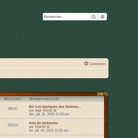
Rechercher
Recherche avanc
Connexion
MESSAGES
DERNIER MESSAGE
Re: Les barriques des Volonta…
8615
C
par
Jean Duroc
o
dim. juil. 26, 2026 12:26 pm
n
s
Avis de recherche
33414
u
C
par
Thor42
l
o
lun. juil. 06, 2026 10:05 am
t
n
e
s