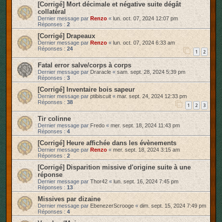
[Corrigé] Mort décimale et négative suite dégât
collatéral
Dernier message par
Renzo
«
lun. oct. 07, 2024 12:07 pm
Réponses :
2
[Corrigé] Drapeaux
Dernier message par
Renzo
«
lun. oct. 07, 2024 6:33 am
Réponses :
24
1
2
Fatal error salve/corps à corps
Dernier message par
Draracle
«
sam. sept. 28, 2024 5:39 pm
Réponses :
3
[Corrigé] Inventaire bois sapeur
Dernier message par
ptibiscuit
«
mar. sept. 24, 2024 12:33 pm
Réponses :
38
1
2
3
Tir colinne
Dernier message par
Fredo
«
mer. sept. 18, 2024 11:43 pm
Réponses :
4
[Corrigé] Heure affichée dans les évènements
Dernier message par
Renzo
«
mer. sept. 18, 2024 3:15 am
Réponses :
2
[Corrigé] Disparition missive d'origine suite à une
réponse
Dernier message par
Thor42
«
lun. sept. 16, 2024 7:45 pm
Réponses :
13
Missives par dizaine
Dernier message par
EbenezerScrooge
«
dim. sept. 15, 2024 7:49 pm
Réponses :
4