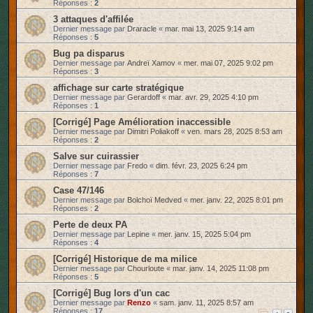
Réponses :
2
3 attaques d'affilée
Dernier message par
Draracle
«
mar. mai 13, 2025 9:14 am
Réponses :
5
Bug pa disparus
Dernier message par
Andreï Xamov
«
mer. mai 07, 2025 9:02 pm
Réponses :
3
affichage sur carte stratégique
Dernier message par
Gerardoff
«
mar. avr. 29, 2025 4:10 pm
Réponses :
1
[Corrigé] Page Amélioration inaccessible
Dernier message par
Dimitri Poliakoff
«
ven. mars 28, 2025 8:53 am
Réponses :
2
Salve sur cuirassier
Dernier message par
Fredo
«
dim. févr. 23, 2025 6:24 pm
Réponses :
7
Case 47/146
Dernier message par
Bolchoï Medved
«
mer. janv. 22, 2025 8:01 pm
Réponses :
2
Perte de deux PA
Dernier message par
Lepine
«
mer. janv. 15, 2025 5:04 pm
Réponses :
4
[Corrigé] Historique de ma milice
Dernier message par
Chourloute
«
mar. janv. 14, 2025 11:08 pm
Réponses :
5
[Corrigé] Bug lors d'un cac
Dernier message par
Renzo
«
sam. janv. 11, 2025 8:57 am
Réponses :
17