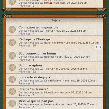
Dernier message par
Renzo
«
lun. sept. 09, 2024 3:01 pm
r
Réponses :
2
Sujets
Connexion jeu impossible
Dernier message par
Thor42
«
mar. juil. 21, 2026 8:56 pm
Réponses :
4
Réglage de l'Horloge
Dernier message par
Baron van Rekt
«
dim. mars 01, 2026 6:18 pm
Réponses :
15
1
2
Bug connexion au forum
Dernier message par
Bouncer
«
sam. févr. 07, 2026 1:24 pm
Réponses :
3
Bug inscription
Dernier message par
Thor42
«
lun. déc. 01, 2025 5:05 pm
Réponses :
12
bug carte stratégique
Dernier message par
Dimitri Poliakoff
«
mer. nov. 19, 2025 9:06 pm
Réponses :
7
Charge "au travers"
Dernier message par
Nicolaïkov
«
ven. nov. 07, 2025 2:32 pm
Réponses :
3
Missive qui ne part pas
Dernier message par
Neverovski
«
ven. sept. 26, 2025 9:25 am
Réponses :
6