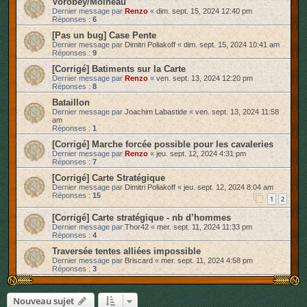
Vorobey/Moineau
Dernier message par
Renzo
«
dim. sept. 15, 2024 12:40 pm
Réponses :
6
[Pas un bug] Case Pente
Dernier message par
Dimitri Poliakoff
«
dim. sept. 15, 2024 10:41 am
Réponses :
9
[Corrigé] Batiments sur la Carte
Dernier message par
Renzo
«
ven. sept. 13, 2024 12:20 pm
Réponses :
8
Bataillon
Dernier message par
Joachim Labastide
«
ven. sept. 13, 2024 11:58
am
Réponses :
1
[Corrigé] Marche forcée possible pour les cavaleries
Dernier message par
Renzo
«
jeu. sept. 12, 2024 4:31 pm
Réponses :
7
[Corrigé] Carte Stratégique
Dernier message par
Dimitri Poliakoff
«
jeu. sept. 12, 2024 8:04 am
Réponses :
15
1
2
[Corrigé] Carte stratégique - nb d’hommes
Dernier message par
Thor42
«
mer. sept. 11, 2024 11:33 pm
Réponses :
4
Traversée tentes alliées impossible
Dernier message par
Briscard
«
mer. sept. 11, 2024 4:58 pm
Réponses :
3
Nouveau sujet