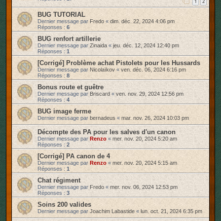
1
2
BUG TUTORIAL
Dernier message par
Fredo
«
dim. déc. 22, 2024 4:06 pm
Réponses :
6
BUG renfort artillerie
Dernier message par
Zinaida
«
jeu. déc. 12, 2024 12:40 pm
Réponses :
1
[Corrigé] Problème achat Pistolets pour les Hussards
Dernier message par
Nicolaïkov
«
ven. déc. 06, 2024 6:16 pm
Réponses :
8
Bonus route et guêtre
Dernier message par
Briscard
«
ven. nov. 29, 2024 12:56 pm
Réponses :
4
BUG image ferme
Dernier message par
bernadeus
«
mar. nov. 26, 2024 10:03 pm
Décompte des PA pour les salves d'un canon
Dernier message par
Renzo
«
mer. nov. 20, 2024 5:20 am
Réponses :
2
[Corrigé] PA canon de 4
Dernier message par
Renzo
«
mer. nov. 20, 2024 5:15 am
Réponses :
1
Chat régiment
Dernier message par
Fredo
«
mer. nov. 06, 2024 12:53 pm
Réponses :
3
Soins 200 valides
Dernier message par
Joachim Labastide
«
lun. oct. 21, 2024 6:35 pm