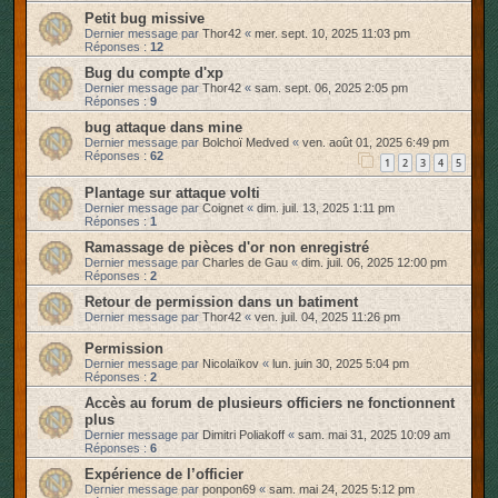
Petit bug missive
Dernier message par
Thor42
«
mer. sept. 10, 2025 11:03 pm
Réponses :
12
Bug du compte d'xp
Dernier message par
Thor42
«
sam. sept. 06, 2025 2:05 pm
Réponses :
9
bug attaque dans mine
Dernier message par
Bolchoï Medved
«
ven. août 01, 2025 6:49 pm
Réponses :
62
1
2
3
4
5
Plantage sur attaque volti
Dernier message par
Coignet
«
dim. juil. 13, 2025 1:11 pm
Réponses :
1
Ramassage de pièces d'or non enregistré
Dernier message par
Charles de Gau
«
dim. juil. 06, 2025 12:00 pm
Réponses :
2
Retour de permission dans un batiment
Dernier message par
Thor42
«
ven. juil. 04, 2025 11:26 pm
Permission
Dernier message par
Nicolaïkov
«
lun. juin 30, 2025 5:04 pm
Réponses :
2
Accès au forum de plusieurs officiers ne fonctionnent
plus
Dernier message par
Dimitri Poliakoff
«
sam. mai 31, 2025 10:09 am
Réponses :
6
Expérience de l’officier
Dernier message par
ponpon69
«
sam. mai 24, 2025 5:12 pm