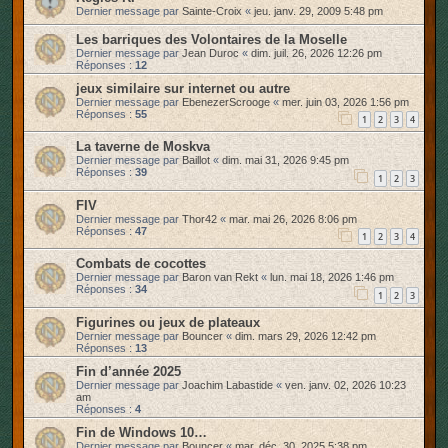
Dernier message par
Sainte-Croix
«
jeu. janv. 29, 2009 5:48 pm
r
Les barriques des Volontaires de la Moselle
Dernier message par
Jean Duroc
«
dim. juil. 26, 2026 12:26 pm
Réponses :
12
jeux similaire sur internet ou autre
Dernier message par
EbenezerScrooge
«
mer. juin 03, 2026 1:56 pm
Réponses :
55
1
2
3
4
La taverne de Moskva
Dernier message par
Baillot
«
dim. mai 31, 2026 9:45 pm
Réponses :
39
1
2
3
FIV
Dernier message par
Thor42
«
mar. mai 26, 2026 8:06 pm
Réponses :
47
1
2
3
4
Combats de cocottes
Dernier message par
Baron van Rekt
«
lun. mai 18, 2026 1:46 pm
Réponses :
34
1
2
3
Figurines ou jeux de plateaux
Dernier message par
Bouncer
«
dim. mars 29, 2026 12:42 pm
Réponses :
13
Fin d’année 2025
Dernier message par
Joachim Labastide
«
ven. janv. 02, 2026 10:23
am
Réponses :
4
Fin de Windows 10…
Dernier message par
Bouncer
«
mar. déc. 30, 2025 5:38 pm