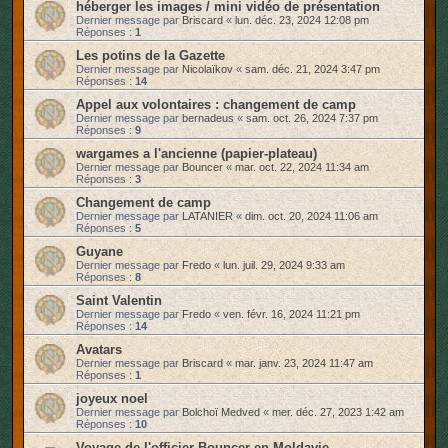
héberger les images / mini vidéo de présentation
Dernier message par
Briscard
«
lun. déc. 23, 2024 12:08 pm
Réponses :
1
Les potins de la Gazette
Dernier message par
Nicolaïkov
«
sam. déc. 21, 2024 3:47 pm
Réponses :
14
Appel aux volontaires : changement de camp
Dernier message par
bernadeus
«
sam. oct. 26, 2024 7:37 pm
Réponses :
9
wargames a l'ancienne (papier-plateau)
Dernier message par
Bouncer
«
mar. oct. 22, 2024 11:34 am
Réponses :
3
Changement de camp
Dernier message par
LATANIER
«
dim. oct. 20, 2024 11:06 am
Réponses :
5
Guyane
Dernier message par
Fredo
«
lun. juil. 29, 2024 9:33 am
Réponses :
8
Saint Valentin
Dernier message par
Fredo
«
ven. févr. 16, 2024 11:21 pm
Réponses :
14
Avatars
Dernier message par
Briscard
«
mar. janv. 23, 2024 11:47 am
Réponses :
1
joyeux noel
Dernier message par
Bolchoï Medved
«
mer. déc. 27, 2023 1:42 am
Réponses :
10
Voyage de l'officier Bouncer en Moldavie