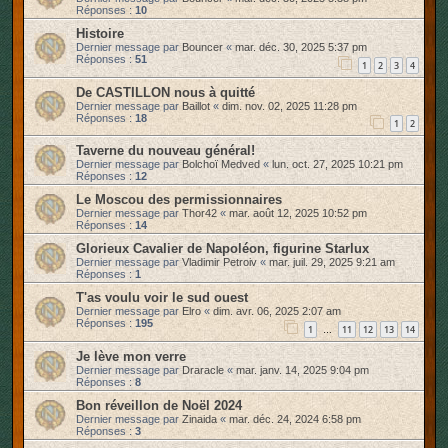
Réponses :
10
Histoire
Dernier message par
Bouncer
«
mar. déc. 30, 2025 5:37 pm
Réponses :
51
1
2
3
4
De CASTILLON nous à quitté
Dernier message par
Baillot
«
dim. nov. 02, 2025 11:28 pm
Réponses :
18
1
2
Taverne du nouveau général!
Dernier message par
Bolchoï Medved
«
lun. oct. 27, 2025 10:21 pm
Réponses :
12
Le Moscou des permissionnaires
Dernier message par
Thor42
«
mar. août 12, 2025 10:52 pm
Réponses :
14
Glorieux Cavalier de Napoléon, figurine Starlux
Dernier message par
Vladimir Petroiv
«
mar. juil. 29, 2025 9:21 am
Réponses :
1
T'as voulu voir le sud ouest
Dernier message par
Elro
«
dim. avr. 06, 2025 2:07 am
Réponses :
195
1
11
12
13
14
…
Je lève mon verre
Dernier message par
Draracle
«
mar. janv. 14, 2025 9:04 pm
Réponses :
8
Bon réveillon de Noël 2024
Dernier message par
Zinaida
«
mar. déc. 24, 2024 6:58 pm
Réponses :
3