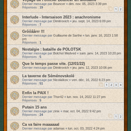
Dernier message par
Bouncer
«
dim. nov. 05, 2023 3:39 pm
Réponses :
19
1
2
Interlude - Intersaison 2023 : anachronisme
Dernier message par
Dimitrovich
«
jeu. sept. 14, 2023 6:09 pm
Réponses :
7
Grôôâârrr !!!
Dernier message par
Guillaume de Sarthe
«
lun. janv. 16, 2023 1:58
pm
Réponses :
1
Nostalgie : bataille de POLOTSK
Dernier message par
Bolchoï Medved
«
sam. janv. 14, 2023 10:20 pm
Réponses :
5
Que le temps passe vite. (12/01/22)
Dernier message par
Dimitrovich
«
jeu. janv. 12, 2023 10:06 pm
La taverne de Séménovskoïé
Dernier message par
Nicolaïkov
«
ven. déc. 16, 2022 6:23 pm
Réponses :
51
1
2
3
4
Enfin la PAIX !
Dernier message par
Thor42
«
lun. nov. 14, 2022 11:27 pm
Réponses :
5
Putain 15 ans
Dernier message par
zinix
«
mar. oct. 04, 2022 9:42 pm
Réponses :
24
1
2
Ca va faire maaaaaal
Dernier message par
adamas
«
lun. oct. 03, 2022 4:24 pm