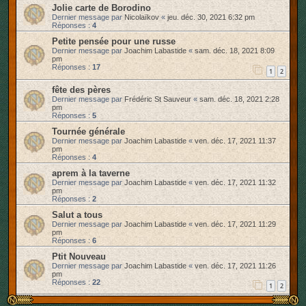
Jolie carte de Borodino
Dernier message par
Nicolaïkov
«
jeu. déc. 30, 2021 6:32 pm
Réponses :
4
Petite pensée pour une russe
Dernier message par
Joachim Labastide
«
sam. déc. 18, 2021 8:09
pm
Réponses :
17
1
2
fête des pères
Dernier message par
Frédéric St Sauveur
«
sam. déc. 18, 2021 2:28
pm
Réponses :
5
Tournée générale
Dernier message par
Joachim Labastide
«
ven. déc. 17, 2021 11:37
pm
Réponses :
4
aprem à la taverne
Dernier message par
Joachim Labastide
«
ven. déc. 17, 2021 11:32
pm
Réponses :
2
Salut a tous
Dernier message par
Joachim Labastide
«
ven. déc. 17, 2021 11:29
pm
Réponses :
6
Ptit Nouveau
Dernier message par
Joachim Labastide
«
ven. déc. 17, 2021 11:26
pm
Réponses :
22
1
2