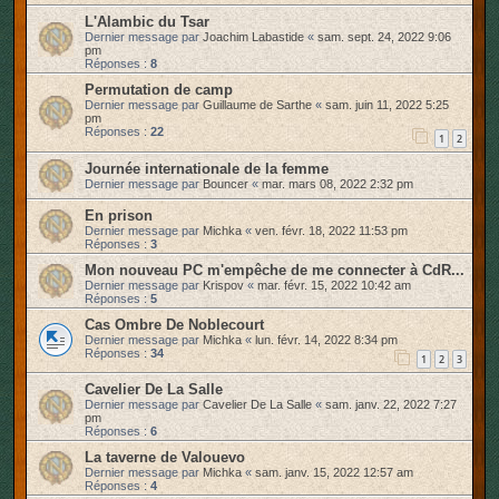
L'Alambic du Tsar
Dernier message par
Joachim Labastide
«
sam. sept. 24, 2022 9:06
pm
Réponses :
8
Permutation de camp
Dernier message par
Guillaume de Sarthe
«
sam. juin 11, 2022 5:25
pm
Réponses :
22
1
2
Journée internationale de la femme
Dernier message par
Bouncer
«
mar. mars 08, 2022 2:32 pm
En prison
Dernier message par
Michka
«
ven. févr. 18, 2022 11:53 pm
Réponses :
3
Mon nouveau PC m'empêche de me connecter à CdR...
Dernier message par
Krispov
«
mar. févr. 15, 2022 10:42 am
Réponses :
5
Cas Ombre De Noblecourt
Dernier message par
Michka
«
lun. févr. 14, 2022 8:34 pm
Réponses :
34
1
2
3
Cavelier De La Salle
Dernier message par
Cavelier De La Salle
«
sam. janv. 22, 2022 7:27
pm
Réponses :
6
La taverne de Valouevo
Dernier message par
Michka
«
sam. janv. 15, 2022 12:57 am
Réponses :
4