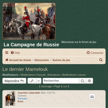
Bienvenue sur le forum du jeu
La Campagne de Russie
FAQ
Connexion
R
Accueil du forum
Discussion
Autour du jeu
e
Le dernier Mamelouk
c
Modérateurs :
Modérateurs français
,
Animateurs
,
Modérateurs russes
h
Rechercher
Recherche 
Répondre
e
1 message • Page
1
sur
1
r
Joachim Labastide
(Mat. 53273)
c
Colonel
Français
h
fiche
e