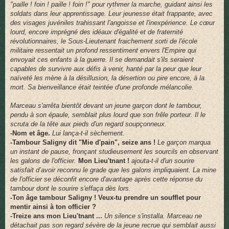
"paille ! foin ! paille ! foin !" pour rythmer la marche, guidant ainsi les
soldats dans leur apprentissage. Leur jeunesse était frappante, avec
des visages juvéniles trahissant l'angoisse et l'inexpérience. Le cœur
lourd, encore imprégné des idéaux d'égalité et de fraternité
révolutionnaires, le Sous-Lieutenant fraichement sorti de l'école
militaire ressentait un profond ressentiment envers l'Empire qui
envoyait ces enfants à la guerre. Il se demandait s'ils seraient
capables de survivre aux défis à venir, hanté par la peur que leur
naïveté les mène à la désillusion, la désertion ou pire encore, à la
mort. Sa bienveillance était teintée d'une profonde mélancolie.
Marceau s'arrêta bientôt devant un jeune garçon dont le tambour,
pendu à son épaule, semblait plus lourd que son frêle porteur. Il le
scruta de la tête aux pieds d'un regard soupçonneux.
-Nom et âge.
Lui lança-t-il sèchement.
-Tambour Saligny dit "Mie d'pain", seize ans !
Le garçon marqua
un instant de pause, fronçant studieusement les sourcils en observant
les galons de l'officier.
Mon Lieu'tnant !
ajouta-t-il d'un sourire
satisfait d’avoir reconnu le grade que les galons impliquaient. La mine
de l'officier se déconfit encore d'avantage après cette réponse du
tambour dont le sourire s'effaça dès lors.
-Ton âge tambour Saligny ! Veux-tu prendre un soufflet pour
mentir ainsi à ton officier ?
-Treize ans mon Lieu'tnant ...
Un silence s'installa. Marceau ne
détachait pas son regard sévère de la jeune recrue qui semblait aussi