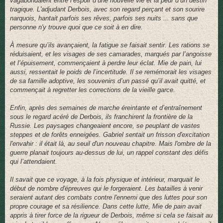
vagabondaient entre l’espoir d’une nouvelle vie et la peur d’un destin
tragique. L'adjudant Derbois, avec son regard perçant et son sourire
narquois, hantait parfois ses rêves, parfois ses nuits ... sans que
personne n'y trouve quoi que ce soit à en dire.
À mesure qu’ils avançaient, la fatigue se faisait sentir. Les rations se
réduisaient, et les visages de ses camarades, marqués par l’angoisse
et l’épuisement, commençaient à perdre leur éclat. Mie de pain, lui
aussi, ressentait le poids de l’incertitude. Il se remémorait les visages
de sa famille adoptive, les souvenirs d’un passé qu’il avait quitté, et
commençait à regretter les corrections de la vieille garce.
Enfin, après des semaines de marche éreintante et d’entraînement
sous le regard acéré de Derbois, ils franchirent la frontière de la
Russie. Les paysages changeaient encore, se peuplant de vastes
steppes et de forêts enneigées. Gabriel sentait un frisson d'excitation
l'envahir : il était là, au seuil d'un nouveau chapitre. Mais l'ombre de la
guerre planait toujours au-dessus de lui, un rappel constant des défis
qui l’attendaient.
Il savait que ce voyage, à la fois physique et intérieur, marquait le
début de nombre d'épreuves qui le forgeraient. Les batailles à venir
seraient autant des combats contre l'ennemi que des luttes pour son
propre courage et sa résilience. Dans cette lutte, Mie de pain avait
appris à tirer force de la rigueur de Derbois, même si cela se faisait au