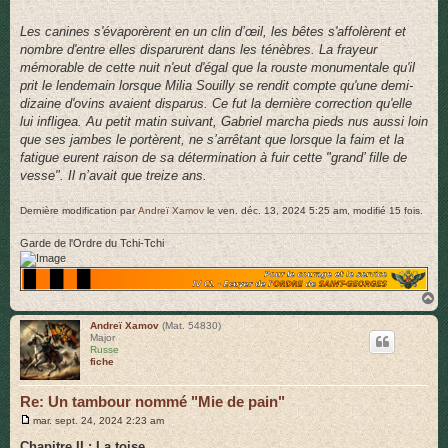
Les canines s'évaporèrent en un clin d’œil, les bêtes s'affolèrent et
nombre d'entre elles disparurent dans les ténèbres. La frayeur
mémorable de cette nuit n'eut d'égal que la rouste monumentale qu'il
prit le lendemain lorsque Milia Souilly se rendit compte qu'une demi-
dizaine d'ovins avaient disparus. Ce fut la dernière correction qu'elle
lui infligea. Au petit matin suivant, Gabriel marcha pieds nus aussi loin
que ses jambes le portèrent, ne s’arrêtant que lorsque la faim et la
fatigue eurent raison de sa détermination à fuir cette "grand’ fille de
vesse". Il n’avait que treize ans.
Dernière modification par
Andreï Xamov
le ven. déc. 13, 2024 5:25 am, modifié 15 fois.
Garde de l'Ordre du Tchi-Tchi
H
a
u
Andreï Xamov
(Mat. 54830)
Major
t
Russe
fiche
Re: Un tambour nommé "Mie de pain"
M
mar. sept. 24, 2024 2:23 am
e
s
Chapitre II : La toise