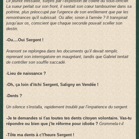
Le jeunot tressaillit, surpris par l’explosion de colère du sous-officier.
La sueur perlait sur son front, il sentait son cœur tambouriner dans sa
poitrine, plus préoccupé par l'urgence de son enrôlement que par les
remontrances qu'il subissait. Où aller, sinon à l'armée ? Il transpirait
jusqu’aux os, conscient que chaque seconde pouvait sceller son
destin.
-Ou....Oui Sergent !
Aramont se replongea dans les documents qu’il devait remplir,
reprenant son interrogatoire en maugréant, tandis que Gabriel tentait
de contrôler son souffle saccadé.
-Lieu de naissance ?
-Oh, ça loin d'itchi Sergent, Saligny en Vendée !
-Dents ?
Un silence s'installa, rapidement troublé par l’impatience du sergent.
-Je te demandes si t'as toutes tes dents citoyen volontaire. Vas-tu
répondre ou bien que j'te réforme pour idiotie ?
Grommela-t-il
-Tôte ma dents à c't'heure Sergent !