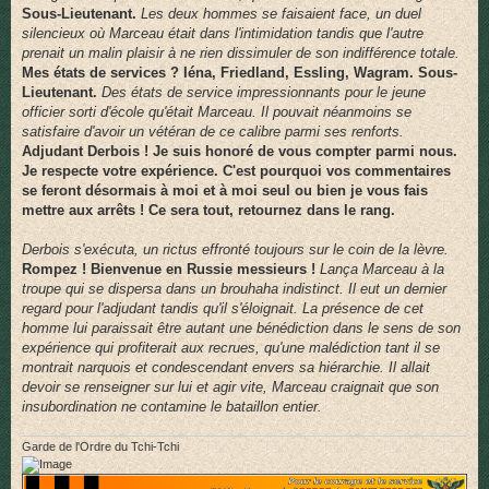
Sous-Lieutenant.
Les deux hommes se faisaient face, un duel
silencieux où Marceau était dans l'intimidation tandis que l'autre
prenait un malin plaisir à ne rien dissimuler de son indifférence totale.
Mes états de services ? Iéna, Friedland, Essling, Wagram. Sous-
Lieutenant.
Des états de service impressionnants pour le jeune
officier sorti d'école qu'était Marceau. Il pouvait néanmoins se
satisfaire d'avoir un vétéran de ce calibre parmi ses renforts.
Adjudant Derbois ! Je suis honoré de vous compter parmi nous.
Je respecte votre expérience. C'est pourquoi vos commentaires
se feront désormais à moi et à moi seul ou bien je vous fais
mettre aux arrêts ! Ce sera tout, retournez dans le rang.
Derbois s'exécuta, un rictus effronté toujours sur le coin de la lèvre.
Rompez ! Bienvenue en Russie messieurs !
Lança Marceau à la
troupe qui se dispersa dans un brouhaha indistinct. Il eut un dernier
regard pour l'adjudant tandis qu'il s'éloignait. La présence de cet
homme lui paraissait être autant une bénédiction dans le sens de son
expérience qui profiterait aux recrues, qu'une malédiction tant il se
montrait narquois et condescendant envers sa hiérarchie. Il allait
devoir se renseigner sur lui et agir vite, Marceau craignait que son
insubordination ne contamine le bataillon entier.
Garde de l'Ordre du Tchi-Tchi