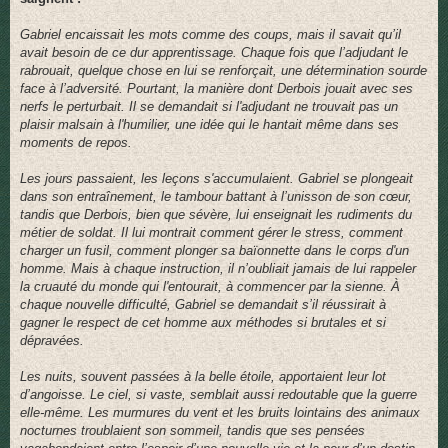
Gabriel encaissait les mots comme des coups, mais il savait qu’il
avait besoin de ce dur apprentissage. Chaque fois que l’adjudant le
rabrouait, quelque chose en lui se renforçait, une détermination sourde
face à l’adversité. Pourtant, la manière dont Derbois jouait avec ses
nerfs le perturbait. Il se demandait si l'adjudant ne trouvait pas un
plaisir malsain à l'humilier, une idée qui le hantait même dans ses
moments de repos.
Les jours passaient, les leçons s'accumulaient. Gabriel se plongeait
dans son entraînement, le tambour battant à l’unisson de son cœur,
tandis que Derbois, bien que sévère, lui enseignait les rudiments du
métier de soldat. Il lui montrait comment gérer le stress, comment
charger un fusil, comment plonger sa baïonnette dans le corps d'un
homme. Mais à chaque instruction, il n’oubliait jamais de lui rappeler
la cruauté du monde qui l'entourait, à commencer par la sienne. À
chaque nouvelle difficulté, Gabriel se demandait s’il réussirait à
gagner le respect de cet homme aux méthodes si brutales et si
dépravées.
Les nuits, souvent passées à la belle étoile, apportaient leur lot
d’angoisse. Le ciel, si vaste, semblait aussi redoutable que la guerre
elle-même. Les murmures du vent et les bruits lointains des animaux
nocturnes troublaient son sommeil, tandis que ses pensées