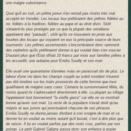
une maigre subsistance.
Quoi qu'il en soit, un prêtre jureur n'en restait pas moins très mal
accepté en Vendée. Les locaux leur préféraient des prêtres fidèles au
roi, fidèles à la tradition, fidèles au pape et au droit divin. Sitôt
n'étaient-ils plus protégés par ce que la plupart des vendéens
appelaient des "patauds", sitôt qu'ils se trouvaient en proie aux
foudres des locaux qui voyaient en eux la principale source de leurs
tourments. Les prêtres assermentés s'encombraient donc rarement
des orphelins qu'ils préféraient donner à qui voulait bien s'en soucier.
D'autant plus que l'Etat offrait 10 francs par mois aux familles prêtes à
les accueillir, une aubaine pour Emilia Souilly et son mari.
Elle avait une quarantaine d'années mais en paraissait dix de plus. Le
labeur d'une vie dans les champs couplé au soleil mordant n'eurent
pas été tendres sur les traits prononcés de cette femme que tous
qualifiaient de mégère sans cœur. Certains la surnommaient Milia, du
moins quand ils s'adressaient directement à elle. La plupart au village
l'appelaient tout bonnement "la vieille garce" car elle ne se montrait
bonne qu'avec son mari. Le reste de la populace n'avait droit qu'au
mépris et aux jurons qui ponctuaient chacune de ses phrases.
Emilia Souilly ne donna jamais d'enfant à son ivrogne de mari et ce
dernier lui en voulait au moins autant qu'il buvait, c'est à dire plus que
de raison. Il lui en voulait parfois par des mots crus, parfois par ses
poings. Le petit Gabriel Saligny passa donc son enfance à expier