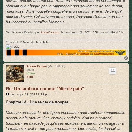
prix de terribles souffrances. Alors qu’il avançait sur ce sol étranger, il
réalisait que chaque pas le rapprochait non seulement de son destin,
mais aussi d'une nouvelle compréhension de lui-même et de ce qu'il
pouvait devenir. Cet arrivage de recrues, l'adjudant Derbois à sa tête,
fut incorporé au bataillon Marceau.
Dernière modification par
Andreï Xamov
le sam. sept. 28, 2024 8:56 pm, modifié 4 fois.
Garde de l'Ordre du Tchi-Tchi
H
a
u
Andreï Xamov
(Mat. 54830)
Major
t
Russe
fiche
Re: Un tambour nommé "Mie de pain"
M
sam. sept. 28, 2024 8:38 pm
e
s
Chapitre IV : Une revue de troupes
s
a
g
Marceau se tenait là, une figure imposante dont l'uniforme impeccable
e
accentuait la stature. Ses cheveux ondulés, d'un brun profond,
tombaient en cascade jusqu'à ses épaules, encadrant un visage fin à
la mâchoire ovale. Une petite moustache, bien taillée, lui donnait un