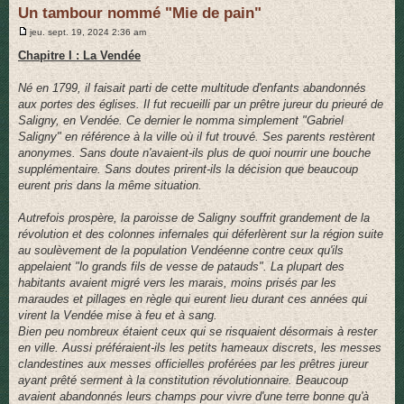
Un tambour nommé "Mie de pain"
r
M
jeu. sept. 19, 2024 2:36 am
e
s
Chapitre I : La Vendée
s
a
g
Né en 1799, il faisait parti de cette multitude d'enfants abandonnés
e
aux portes des églises. Il fut recueilli par un prêtre jureur du prieuré de
Saligny, en Vendée. Ce dernier le nomma simplement "Gabriel
Saligny" en référence à la ville où il fut trouvé. Ses parents restèrent
anonymes. Sans doute n'avaient-ils plus de quoi nourrir une bouche
supplémentaire. Sans doutes prirent-ils la décision que beaucoup
eurent pris dans la même situation.
Autrefois prospère, la paroisse de Saligny souffrit grandement de la
révolution et des colonnes infernales qui déferlèrent sur la région suite
au soulèvement de la population Vendéenne contre ceux qu'ils
appelaient "lo grands fils de vesse de patauds". La plupart des
habitants avaient migré vers les marais, moins prisés par les
maraudes et pillages en règle qui eurent lieu durant ces années qui
virent la Vendée mise à feu et à sang.
Bien peu nombreux étaient ceux qui se risquaient désormais à rester
en ville. Aussi préféraient-ils les petits hameaux discrets, les messes
clandestines aux messes officielles proférées par les prêtres jureur
ayant prêté serment à la constitution révolutionnaire. Beaucoup
avaient abandonnés leurs champs pour vivre d'une terre bonne qu'à