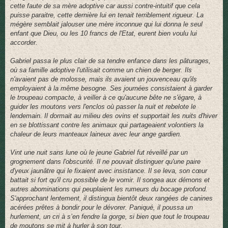
cette faute de sa mère adoptive car aussi contre-intuitif que cela
puisse paraitre, cette dernière lui en tenait terriblement rigueur. La
mégère semblait jalouser une mère inconnue qui lui donna le seul
enfant que Dieu, ou les 10 francs de l'Etat, eurent bien voulu lui
accorder.
Gabriel passa le plus clair de sa tendre enfance dans les pâturages,
où sa famille adoptive l'utilisait comme un chien de berger. Ils
n'avaient pas de molosse, mais ils avaient un jouvenceau qu'ils
employaient à la même besogne. Ses journées consistaient à garder
le troupeau compacte, à veiller à ce qu'aucune bête ne s'égare, à
guider les moutons vers l'enclos où passer la nuit et rebelote le
lendemain. Il dormait au milieu des ovins et supportait les nuits d'hiver
en se blottissant contre les animaux qui partageaient volontiers la
chaleur de leurs manteaux laineux avec leur ange gardien.
Vint une nuit sans lune où le jeune Gabriel fut réveillé par un
grognement dans l'obscurité. Il ne pouvait distinguer qu'une paire
d'yeux jaunâtre qui le fixaient avec insistance. Il se leva, son cœur
battait si fort qu'il cru possible de le vomir. Il songea aux démons et
autres abominations qui peuplaient les rumeurs du bocage profond.
S'approchant lentement, il distingua bientôt deux rangées de canines
acérées prêtes à bondir pour le dévorer. Paniqué, il poussa un
hurlement, un cri à s’en fendre la gorge, si bien que tout le troupeau
de moutons se mit à hurler à son tour.