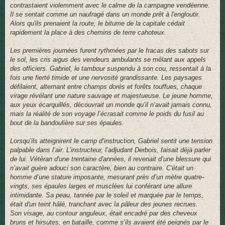
contrastaient violemment avec le calme de la campagne vendéenne.
Il se sentait comme un naufragé dans un monde prêt à l'engloutir.
Alors qu'ils prenaient la route, le bitume de la capitale cédait
rapidement la place à des chemins de terre cahoteux.
Les premières journées furent rythmées par le fracas des sabots sur
le sol, les cris aigus des vendeurs ambulants se mêlant aux appels
des officiers. Gabriel, le tambour suspendu à son cou, ressentait à la
fois une fierté timide et une nervosité grandissante. Les paysages
défilaient, alternant entre champs dorés et forêts touffues, chaque
virage révélant une nature sauvage et majestueuse. Le jeune homme,
aux yeux écarquillés, découvrait un monde qu’il n’avait jamais connu,
mais la réalité de son voyage l’écrasait comme le poids du fusil au
bout de la bandoulière sur ses épaules.
Lorsqu’ils atteignirent le camp d’instruction, Gabriel sentit une tension
palpable dans l’air. L’instructeur, l’adjudant Derbois, faisait déjà parler
de lui. Vétéran d'une trentaine d'années, il revenait d’une blessure qui
n’avait guère adouci son caractère, bien au contraire. C'était un
homme d’une stature imposante, mesurant près d’un mètre quatre-
vingts, ses épaules larges et musclées lui conférant une allure
intimidante. Sa peau, tannée par le soleil et marquée par le temps,
était d'un teint hâlé, tranchant avec la pâleur des jeunes recrues.
Son visage, au contour anguleux, était encadré par des cheveux
bruns et hirsutes, en bataille, comme s’ils avaient été peignés par le