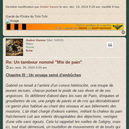
Dernière modification par
Andreï Xamov
le ven. déc. 13, 2024 5:26 am, modifié 9 fois.
Garde de l'Ordre du Tchi-Tchi
H
a
u
Andreï Xamov
(Mat. 54830)
Major
t
Russe
fiche
Re: Un tambour nommé "Mie de pain"
M
jeu. sept. 26, 2024 3:23 am
e
s
Chapitre III : Un voyage semé d'embûches
s
a
g
Gabriel se tenait à l’arrière d’un convoi hétéroclite, une troupe de
e
jeunes recrues, chacun portant le poids de ses rêves et de ses
angoisses. Ils défilèrent d'abord dans les rues de Paris, étriquées et
grouillantes de vie, une jungle de pavés et de cris qui déstabilisaient
ce gamin plus habitué au chant des oiseaux et aux bêlements des
moutons. L'air était chargé d'odeurs variées, mêlant la chaleur du pain
fraîchement cuit aux relents désagréables des déjections, vestiges
d'une ville sans égouts. Cela lui rappelait les ruelles de Saligny, mais
ici, tout était démesuré, un tourbillon de mouvements et de bruits qui