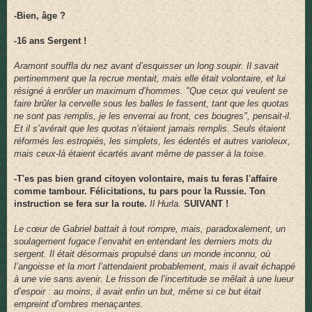
-Bien, âge ?
-16 ans Sergent !
Aramont souffla du nez avant d’esquisser un long soupir. Il savait
pertinemment que la recrue mentait, mais elle était volontaire, et lui
résigné à enrôler un maximum d’hommes. "Que ceux qui veulent se
faire brûler la cervelle sous les balles le fassent, tant que les quotas
ne sont pas remplis, je les enverrai au front, ces bougres", pensait-il.
Et il s’avérait que les quotas n’étaient jamais remplis. Seuls étaient
réformés les estropiés, les simplets, les édentés et autres varioleux,
mais ceux-là étaient écartés avant même de passer à la toise.
-T'es pas bien grand citoyen volontaire, mais tu feras l'affaire
comme tambour. Félicitations, tu pars pour la Russie. Ton
instruction se fera sur la route.
Il Hurla.
SUIVANT !
Le cœur de Gabriel battait à tout rompre, mais, paradoxalement, un
soulagement fugace l’envahit en entendant les derniers mots du
sergent. Il était désormais propulsé dans un monde inconnu, où
l’angoisse et la mort l’attendaient probablement, mais il avait échappé
à une vie sans avenir. Le frisson de l’incertitude se mêlait à une lueur
d’espoir : au moins, il avait enfin un but, même si ce but était
empreint d’ombres menaçantes.