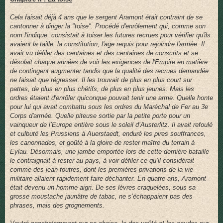
s
a
g
Cela faisait déjà 4 ans que le sergent Aramont était contraint de se
e
cantonner à diriger la "toise". Procédé d'enrôlement qui, comme son
nom l'indique, consistait à toiser les futures recrues pour vérifier qu'ils
avaient la taille, la constitution, l'age requis pour rejoindre l'armée. Il
avait vu défiler des centaines et des centaines de conscrits et se
désolait chaque années de voir les exigences de l'Empire en matière
de contingent augmenter tandis que la qualité des recrues demandée
ne faisait que régresser. Il les trouvait de plus en plus court sur
pattes, de plus en plus chétifs, de plus en plus jeunes. Mais les
ordres étaient d'enrôler quiconque pouvait tenir une arme. Quelle honte
pour lui qui avait combattu sous les ordres du Maréchal de Fer au 3e
Corps d'armée. Quelle piteuse sortie par la petite porte pour un
vainqueur de l’Europe entière sous le soleil d’Austerlitz. Il avait refoulé
et culbuté les Prussiens à Auerstaedt, enduré les pires souffrances,
les canonnades, et goûté à la gloire de rester maître du terrain à
Eylau. Désormais, une jambe emportée lors de cette dernière bataille
le contraignait à rester au pays, à voir défiler ce qu’il considérait
comme des jean-foutres, dont les premières privations de la vie
militaire allaient rapidement faire déchanter. En quatre ans, Aramont
était devenu un homme aigri. De ses lèvres craquelées, sous sa
grosse moustache jaunâtre de tabac, ne s’échappaient pas des
phrases, mais des grognements.