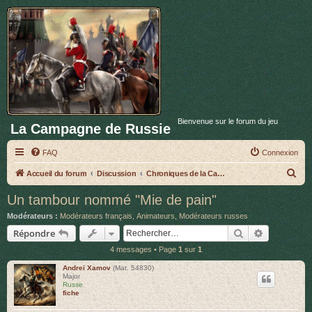
Bienvenue sur le forum du jeu
La Campagne de Russie
FAQ
Connexion
R
Accueil du forum
Discussion
Chroniques de la Campagne de Russie
e
Un tambour nommé "Mie de pain"
c
Modérateurs :
Modérateurs français
,
Animateurs
,
Modérateurs russes
h
Rechercher
Recherche 
Répondre
e
4 messages • Page
1
sur
1
r
Andreï Xamov
(Mat. 54830)
c
Major
Russe
h
fiche
e