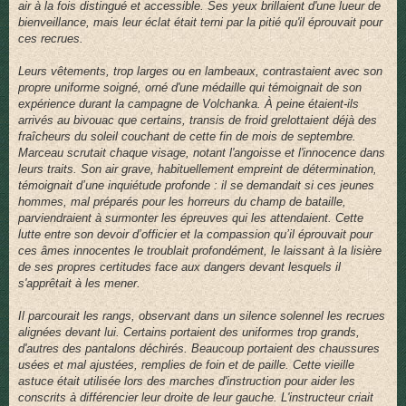
air à la fois distingué et accessible. Ses yeux brillaient d'une lueur de
bienveillance, mais leur éclat était terni par la pitié qu'il éprouvait pour
ces recrues.
Leurs vêtements, trop larges ou en lambeaux, contrastaient avec son
propre uniforme soigné, orné d'une médaille qui témoignait de son
expérience durant la campagne de Volchanka. À peine étaient-ils
arrivés au bivouac que certains, transis de froid grelottaient déjà des
fraîcheurs du soleil couchant de cette fin de mois de septembre.
Marceau scrutait chaque visage, notant l'angoisse et l'innocence dans
leurs traits. Son air grave, habituellement empreint de détermination,
témoignait d’une inquiétude profonde : il se demandait si ces jeunes
hommes, mal préparés pour les horreurs du champ de bataille,
parviendraient à surmonter les épreuves qui les attendaient. Cette
lutte entre son devoir d’officier et la compassion qu’il éprouvait pour
ces âmes innocentes le troublait profondément, le laissant à la lisière
de ses propres certitudes face aux dangers devant lesquels il
s'apprêtait à les mener.
Il parcourait les rangs, observant dans un silence solennel les recrues
alignées devant lui. Certains portaient des uniformes trop grands,
d'autres des pantalons déchirés. Beaucoup portaient des chaussures
usées et mal ajustées, remplies de foin et de paille. Cette vieille
astuce était utilisée lors des marches d'instruction pour aider les
conscrits à différencier leur droite de leur gauche. L'instructeur criait