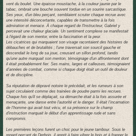
vent du boulet. Une épaisse moustache, à la couleur jaunie par le
tabac, ombrait une bouche souvent tordue en un sourire sarcastique.
Ses yeux, d'un bleu perçant, semblaient scruter chaque recrue avec
une intensité déconcertante, capables de transmettre à la fois
admiration et menace. À chaque regard de l'Instructeur, Gabriel y
percevait une chaleur glaciale. Un sentiment complexe se manifestait
à l'égard de son mentor, entre la fascination et la peur.
Les cicatrices qui marquaient son visage racontaient des histoires de
débauches et de brutalités ; l'une traversait son sourcil gauche et
descendait le long de sa joue, creusant un sillon profond, tandis
qu'une autre marquait son menton, témoignage d'un affrontement dont
il était probablement fier. Ses mains, larges et calleuses, témoignaient
d’années de combat, comme si chaque doigt était un outil de douleur
et de discipline.
Sa réputation de dépravé notoire le précédait, et les rumeurs à son
sujet circulaient comme des trainées de poudre parmi les recrues.
Chaque fois qu'il se déplaçait, sa démarche était à la fois assurée et
menaçante, une danse entre l'autorité et le danger. Il était l’incarnation
de l’homme qui avait tout vécu, et sa présence sur le champ
d'instruction marquait le début d'un apprentissage rude et sans
compromis.
Les premières leçons furent un choc pour le jeune tambour. Sous le
regard perçant de Derbois, il apprit à faire vibrer le bois et à frapper le