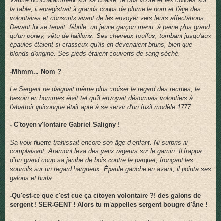
Vautré nonchalamment sur sa chaise, le dos voûté et les coudes sur
la table, il enregistrait à grands coups de plume le nom et l'âge des
volontaires et conscrits avant de les envoyer vers leurs affectations.
Devant lui se tenait, fébrile, un jeune garçon menu, à peine plus grand
qu'un poney, vêtu de haillons. Ses cheveux touffus, tombant jusqu'aux
épaules étaient si crasseux qu'ils en devenaient bruns, bien que
blonds d'origine. Ses pieds étaient couverts de sang séché.
-Mhmm... Nom ?
Le Sergent ne daignait même plus croiser le regard des recrues, le
besoin en hommes était tel qu'il envoyait désormais volontiers à
l'abattoir quiconque était apte à se servir d'un fusil modèle 1777.
- C'toyen v'lontaire Gabriel Saligny !
Sa voix fluette trahissait encore son âge d’enfant. Ni surpris ni
complaisant, Aramont leva des yeux rageurs sur le gamin. Il frappa
d’un grand coup sa jambe de bois contre le parquet, fronçant les
sourcils sur un regard hargneux. Épaule gauche en avant, il pointa ses
galons et hurla :
-Qu'est-ce que c'est que ça citoyen volontaire ?! des galons de
sergent ! SER-GENT ! Alors tu m'appelles sergent bougre d'âne !