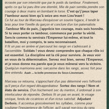
écrasée par son intensité que par le poids du tambour. Finalement,
après ce qui lui paru être une éternité, Mie de pain sembla prendre son
courage à deux mains en bombant le torse.
C’est qu’j’peux taper
l’tambour aussi bien qu’à seize ans mon Lieu'tnant !
Ce fut au tour de Marceau d'esquisser un sourire fugace, il tendit le
bras pour tirer l'oreille du garçon et conclure d'un ton paternaliste.
-Tambour Mie de pain, j'apprécie ton courage, mais sois honnête.
Si tu veux porter ce tambour, commence par porter la vérité.
Sers-le comme tu servirais l'Empereur lui-même, et tout le
bataillon, moi y compris, te sera reconnaissant.
Il fit un pas en arrière et parcourut les rangs en s'adressant à
l'assemblée
.
Soldats ! vous devez comprendre que chaque rôle ici
est essentiel. La discipline est la clé pour survivre. Je veux voir
en vous de la détermination. Servez moi bien, servez l'Empereur,
et je vous donne ma parole que je vous mènerai vers la victoire.
Quelqu'un marmonna avec sarcasme dans les rangs, assez fort pour
être entendu.
Aaah ... la belle promesse du Sous-Lieutenant.
Marceau se retourna, s'approchant d'un pas déterminé vers l'effronté
qu'il perça d'un regard désapprobateur.
Sortez des rangs ! Nom et
états de service.
D'un hochement sec du menton, il ordonnait à son
interlocuteur de répondre.
Derbois fit un pas en avant, le visage
stoïque, fendu de cicatrices et d'un rictus satisfait.
Adjudant
Derbois.
Il accentua grossièrement les syllabes, comme pour
souligner l'inexperience de l'officier, qu'il savait non-issu du rang.