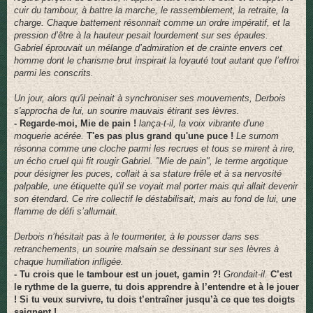
cuir du tambour, à battre la marche, le rassemblement, la retraite, la
charge. Chaque battement résonnait comme un ordre impératif, et la
pression d’être à la hauteur pesait lourdement sur ses épaules.
Gabriel éprouvait un mélange d’admiration et de crainte envers cet
homme dont le charisme brut inspirait la loyauté tout autant que l’effroi
parmi les conscrits.
Un jour, alors qu'il peinait à synchroniser ses mouvements, Derbois
s'approcha de lui, un sourire mauvais étirant ses lèvres.
- Regarde-moi, Mie de pain !
lança-t-il, la voix vibrante d'une
moquerie acérée.
T'es pas plus grand qu'une puce !
Le surnom
résonna comme une cloche parmi les recrues et tous se mirent à rire,
un écho cruel qui fit rougir Gabriel. "Mie de pain", le terme argotique
pour désigner les puces, collait à sa stature frêle et à sa nervosité
palpable, une étiquette qu'il se voyait mal porter mais qui allait devenir
son étendard. Ce rire collectif le déstabilisait, mais au fond de lui, une
flamme de défi s’allumait.
Derbois n’hésitait pas à le tourmenter, à le pousser dans ses
retranchements, un sourire malsain se dessinant sur ses lèvres à
chaque humiliation infligée.
- Tu crois que le tambour est un jouet, gamin ?!
Grondait-il.
C’est
le rythme de la guerre, tu dois apprendre à l’entendre et à le jouer
! Si tu veux survivre, tu dois t’entraîner jusqu’à ce que tes doigts
saignent !