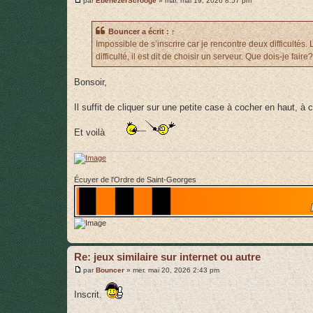
par
EbenezerScrooge
»
mar. mai 19, 2026 8:57 pm
e
s
s
Bouncer
a écrit :
↑
a
g
Impossible de s’inscrire car je rencontre deux difficultés. 
e
difficulté, il est dit de choisir un serveur. Que dois-je faire?
Bonsoir,
Il suffit de cliquer sur une petite case à cocher en haut, à
Et voilà
Écuyer de l'Ordre de Saint-Georges
Re: jeux similaire sur internet ou autre
M
par
Bouncer
»
mer. mai 20, 2026 2:43 pm
e
s
Inscrit.
s
a
g