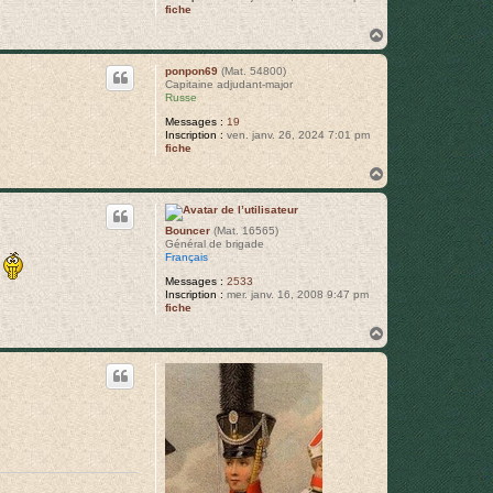
fiche
H
a
u
ponpon69
(Mat. 54800)
t
Capitaine adjudant-major
Russe
Messages :
19
Inscription :
ven. janv. 26, 2024 7:01 pm
fiche
H
a
u
t
Bouncer
(Mat. 16565)
Général de brigade
Français
Messages :
2533
Inscription :
mer. janv. 16, 2008 9:47 pm
fiche
H
a
u
t