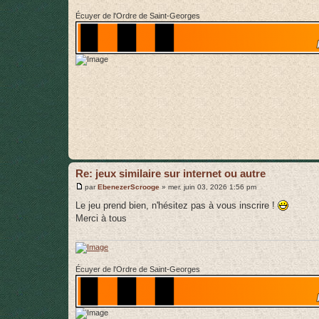
Écuyer de l'Ordre de Saint-Georges
Re: jeux similaire sur internet ou autre
M
par
EbenezerScrooge
»
mer. juin 03, 2026 1:56 pm
e
s
Le jeu prend bien, n'hésitez pas à vous inscrire !
s
Merci à tous
a
g
e
Écuyer de l'Ordre de Saint-Georges