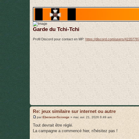
g
e
Garde du Tchi-Tchi
Profil Discord pour contact en MP:
https://discord.com/users/422077
Re: jeux similaire sur internet ou autre
M
par
EbenezerScrooge
»
mar. avr. 21, 2026 6:49 am
e
s
Tout devrait être réglé.
s
La campagne a commencé hier, n'hésitez pas !
a
g