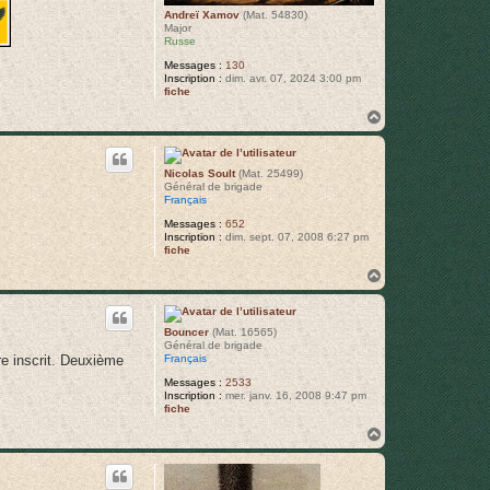
Andreï Xamov
(Mat. 54830)
Major
Russe
Messages :
130
Inscription :
dim. avr. 07, 2024 3:00 pm
fiche
H
a
u
t
Nicolas Soult
(Mat. 25499)
Général de brigade
Français
Messages :
652
Inscription :
dim. sept. 07, 2008 6:27 pm
fiche
H
a
u
t
Bouncer
(Mat. 16565)
Général de brigade
Français
ore inscrit. Deuxième
Messages :
2533
Inscription :
mer. janv. 16, 2008 9:47 pm
fiche
H
a
u
t