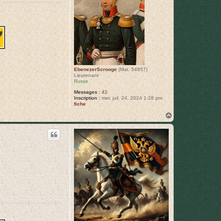
2
EbenezerScrooge
(Mat. 54857)
Lieutenant
Russe
Messages :
42
Inscription :
mer. juil. 24, 2024 1:28 pm
fiche
H
a
u
t