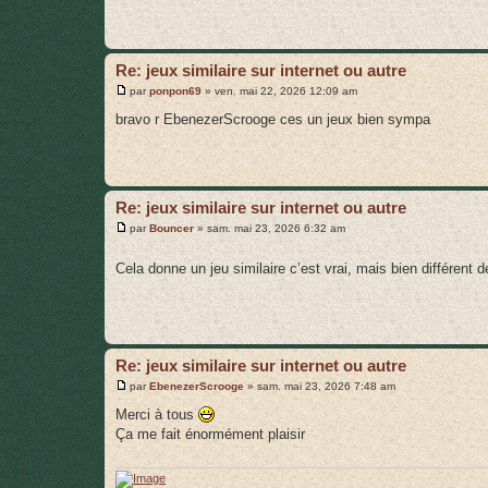
e
Re: jeux similaire sur internet ou autre
M
par
ponpon69
»
ven. mai 22, 2026 12:09 am
e
s
bravo r EbenezerScrooge ces un jeux bien sympa
s
a
g
e
Re: jeux similaire sur internet ou autre
M
par
Bouncer
»
sam. mai 23, 2026 6:32 am
e
s
Cela donne un jeu similaire c’est vrai, mais bien différent
s
a
g
e
Re: jeux similaire sur internet ou autre
M
par
EbenezerScrooge
»
sam. mai 23, 2026 7:48 am
e
s
Merci à tous
s
Ça me fait énormément plaisir
a
g
e