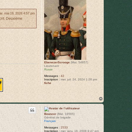
ar. mai 19, 2026 4:57 pm
scrit. Deuxième
EbenezerScrooge
(Mat. 54857)
Lieutenant
Russe
Messages :
42
Inscription :
mer. juil. 24, 2024 1:28 pm
fiche
H
a
u
t
Bouncer
(Mat. 16565)
Général de brigade
Français
Messages :
2533
Inscription :
mer. janv. 16, 2008 9:47 pm