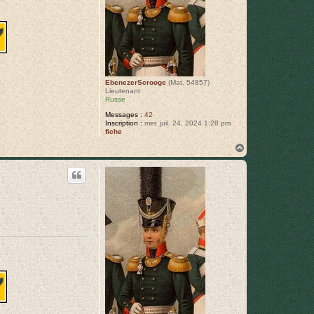
EbenezerScrooge
(Mat. 54857)
Lieutenant
Russe
Messages :
42
Inscription :
mer. juil. 24, 2024 1:28 pm
fiche
H
a
u
t