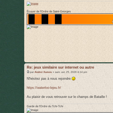
e
Écuyer de l'Ordre de Saint-Georges
Re: jeux similaire sur internet ou autre
M
par
Andreï Xamov
»
sam. avr. 25, 2026 4:14 pm
e
s
N'hésitez pas à nous rejoindre
s
a
g
https://waterloo-lejeu.fr/
e
Au plaisir de vous retrouver sur le champs de Bataille !
Garde de l'Ordre du Tchi-Tchi