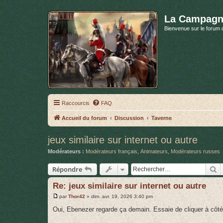
La Campagn
Bienvenue sur le forum 
Raccourcis
FAQ
Accueil du forum
Discussion
Taverne
jeux similaire sur internet ou autre
Modérateurs :
Modérateurs français
,
Animateurs
,
Modérateurs russes
R
Répondre
Re: jeux similaire sur internet ou autre
M
par
Thor42
»
dim. avr. 19, 2026 3:40 pm
e
s
Oui, Ebenezer regarde ça demain. Essaie de cliquer à côté 
s
a