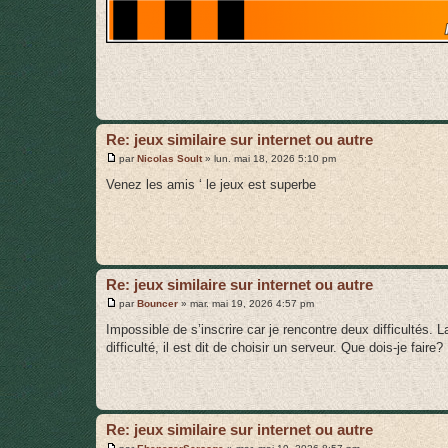
Re: jeux similaire sur internet ou autre
M
par
Nicolas Soult
»
lun. mai 18, 2026 5:10 pm
e
s
Venez les amis ‘ le jeux est superbe
s
a
g
e
Re: jeux similaire sur internet ou autre
M
par
Bouncer
»
mar. mai 19, 2026 4:57 pm
e
s
Impossible de s’inscrire car je rencontre deux difficultés. L
s
difficulté, il est dit de choisir un serveur. Que dois-je faire?
a
g
e
Re: jeux similaire sur internet ou autre
M