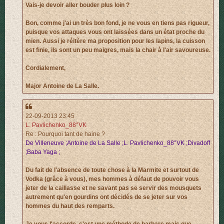
Vais-je devoir aller bouder plus loin ?
Bon, comme j'ai un très bon fond, je ne vous en tiens pas rigueur,
puisque vos attaques vous ont laissées dans un état proche du
mien. Aussi je réitère ma proposition pour les lapins, la cuisson
est finie, ils sont un peu maigres, mais la chair à l'air savoureuse.
Cordialement,
Major Antoine de La Salle.
22-09-2013 23:45
L. Pavlichenko_88°VK
Re : Pourquoi tant de haine ?
De Villeneuve ;Antoine de La Salle ;L. Pavlichenko_88°VK ;Divadoff
;Baba Yaga ;
Du fait de l'absence de toute chose à la Marmite et surtout de
Vodka (grâce à vous), mes hommes à défaut de pouvoir vous
jeter de la caillasse et ne savant pas se servir des mousquets
autrement qu'en gourdins ont décidés de se jeter sur vos
hommes du haut des remparts.