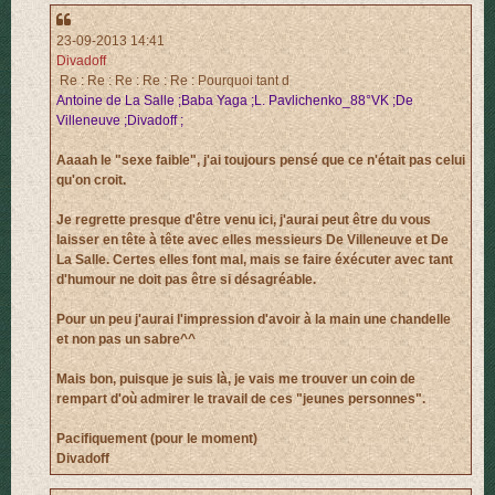
23-09-2013 14:41
Divadoff
Re : Re : Re : Re : Re : Pourquoi tant d
Antoine de La Salle ;Baba Yaga ;L. Pavlichenko_88°VK ;De
Villeneuve ;Divadoff ;
Aaaah le "sexe faible", j'ai toujours pensé que ce n'était pas celui
qu'on croit.
Je regrette presque d'être venu ici, j'aurai peut être du vous
laisser en tête à tête avec elles messieurs De Villeneuve et De
La Salle. Certes elles font mal, mais se faire éxécuter avec tant
d'humour ne doit pas être si désagréable.
Pour un peu j'aurai l'impression d'avoir à la main une chandelle
et non pas un sabre^^
Mais bon, puisque je suis là, je vais me trouver un coin de
rempart d'où admirer le travail de ces "jeunes personnes".
Pacifiquement (pour le moment)
Divadoff