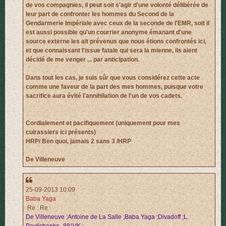
de vos compagnies, il peut soit s'agir d'une volonté délibérée de
leur part de confronter les hommes du Second de la
Gendarmerie Impériale avec ceux de la seconde de l'EMR, soit il
est aussi possible qu'un courrier anonyme émanant d'une
source externe les ait prévenus que nous étions confrontés ici,
et que connaissant l'issue fatale qui sera la mienne, ils aient
décidé de me venger ... par anticipation.
Dans tout les cas, je suis sûr que vous considérez cette acte
comme une faveur de la part des mes hommes, puisque votre
sacrifice aura évité l'annihilation de l'un de vos cadets.
Cordialement et pacifiquement (uniquement pour mes
cuirassiers ici présents)
HRP/ Ben quoi, jamais 2 sans 3 /HRP
De Villeneuve
25-09-2013 10:09
Baba Yaga
Re : Re :
De Villeneuve ;Antoine de La Salle ;Baba Yaga ;Divadoff ;L.