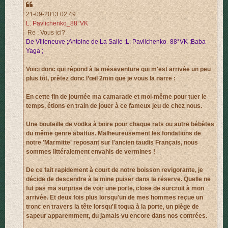
21-09-2013 02:49
L. Pavlichenko_88°VK
Re : Vous ici?
De Villeneuve ;Antoine de La Salle ;L. Pavlichenko_88°VK ;Baba
Yaga ;
Voici donc qui répond à la mésaventure qui m'est arrivée un peu
plus tôt, prêtez donc l’œil 2min que je vous la narre :
En cette fin de journée ma camarade et moi-même pour tuer le
temps, étions en train de jouer à ce fameux jeu de chez nous.
Une bouteille de vodka à boire pour chaque rats ou autre bébêtes
du même genre abattus. Malheureusement les fondations de
notre 'Marmitte' reposant sur l'ancien taudis Français, nous
sommes littéralement envahis de vermines !
De ce fait rapidement à court de notre boisson revigorante, je
décide de descendre à la mine puiser dans la réserve. Quelle ne
fut pas ma surprise de voir une porte, close de surcroit à mon
arrivée. Et deux fois plus lorsqu'un de mes hommes reçue un
tronc en travers la tête lorsqu'il toqua à la porte, un piège de
sapeur apparemment, du jamais vu encore dans nos contrées.