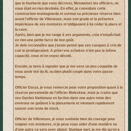
que la fourberie que vous décrivez, Mesdames les officiers, ne
vous était en rien destinée. En effet, je convoitais cette
construction montagnarde et surtout sa précieuse réserve bien
avant l'officier de Villeneuve, mais son grade et la présence
impérieuse de ses montures m'obligeaient à lui céder la place et
la cave.
Après, bien que je me range à ses arguments, cela n’empêchait
en rien une petite farce de bon goût.
Je dois reconnaître que j'avais pensé que ses casques à crin de
cuir le protégeraient. A priori vos schakos n'ont pas la même
capacité, vous m'en voyez désolé.
Ensuite, je tiens à signaler que je me sens un peu coupable de
vous avoir tiré du lit, ou bien plutôt coupé dans votre passe-
temps.
Officier Darya, je vous remercie pour votre proposition quant à la
réserve personnelle de l'officier Moleskine, mais je crains que
ses Gardes Nationaux en faction dans une autre mine des
environs ne goûtent à la plaisanterie et viennent rapidement
sauver son reste de stock.
Officier de Villeneuve, je vous souhaite bien du courage pour
soigner vos montures, si je peux vous aider d'une manière ou
d'une autre ce sera avec plaisir. Quelque part, je me dis qu'on a