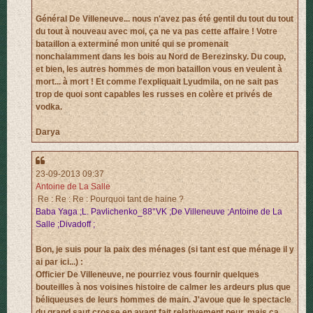
Général De Villeneuve... nous n'avez pas été gentil du tout du tout
du tout à nouveau avec moi, ça ne va pas cette affaire ! Votre
bataillon a exterminé mon unité qui se promenait
nonchalamment dans les bois au Nord de Berezinsky. Du coup,
et bien, les autres hommes de mon bataillon vous en veulent à
mort... à mort ! Et comme l'expliquait Lyudmila, on ne sait pas
trop de quoi sont capables les russes en colère et privés de
vodka.
Darya
23-09-2013 09:37
Antoine de La Salle
Re : Re : Re : Pourquoi tant de haine ?
Baba Yaga ;L. Pavlichenko_88°VK ;De Villeneuve ;Antoine de La
Salle ;Divadoff ;
Bon, je suis pour la paix des ménages (si tant est que ménage il y
ai par ici...) :
Officier De Villeneuve, ne pourriez vous fournir quelques
bouteilles à nos voisines histoire de calmer les ardeurs plus que
béliqueuses de leurs hommes de main. J'avoue que le spectacle
du grand saut crosse en avant fait relativement peur, mais ça