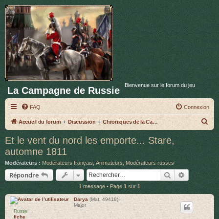
Bienvenue sur le forum du jeu
La Campagne de Russie
FAQ
Connexion
R
Accueil du forum
Discussion
Chroniques de la Campagne de Russie
e
Et le vent du nord les emporte... Stare,
c
automne 1811
h
Modérateurs :
Modérateurs français
,
Animateurs
,
Modérateurs russes
e
Rechercher
Recherche 
Répondre
r
1 message • Page
1
sur
1
c
Darya
(Mat. 49418)
h
Major
Russe
e
fiche