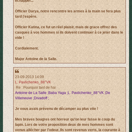
échapper...
Officier Darya, notre rencontre les armes à la main se fera plus
tard j'espère.
Officier Katina, ce fut un réel plaisir, mais de grace offrez des
casques à vos hommes si ils doivent continuer à ce jeter dans le
vide !
Cordialement.
Major Antoine de la Salle.
23-09-2013 14:09
L. Pavlichenko_88°VK
Re : Pourquoi tant de hai
Antoine de La Salle ;Baba Yaga ;L. Pavlichenko_88°VK ;De
Villeneuve ;Divadoff ;
Je vous avais prévenu de décamper au plus vite !
Mes braves bougres ont horreur qu'on leur fasse le coup du
lapin. Lors de votre proposition deux de mes hommes sont
venus allécher par l'odeur. Ils sont revenus verts, la courante à