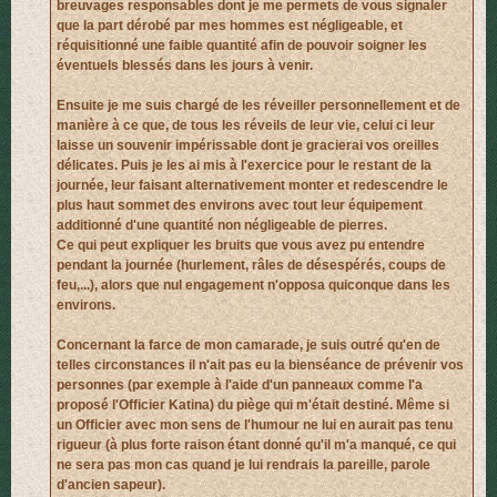
breuvages responsables dont je me permets de vous signaler
que la part dérobé par mes hommes est négligeable, et
réquisitionné une faible quantité afin de pouvoir soigner les
éventuels blessés dans les jours à venir.
Ensuite je me suis chargé de les réveiller personnellement et de
manière à ce que, de tous les réveils de leur vie, celui ci leur
laisse un souvenir impérissable dont je gracierai vos oreilles
délicates. Puis je les ai mis à l'exercice pour le restant de la
journée, leur faisant alternativement monter et redescendre le
plus haut sommet des environs avec tout leur équipement
additionné d'une quantité non négligeable de pierres.
Ce qui peut expliquer les bruits que vous avez pu entendre
pendant la journée (hurlement, râles de désespérés, coups de
feu,...), alors que nul engagement n'opposa quiconque dans les
environs.
Concernant la farce de mon camarade, je suis outré qu'en de
telles circonstances il n'ait pas eu la bienséance de prévenir vos
personnes (par exemple à l'aide d'un panneaux comme l'a
proposé l'Officier Katina) du piège qui m'était destiné. Même si
un Officier avec mon sens de l'humour ne lui en aurait pas tenu
rigueur (à plus forte raison étant donné qu'il m'a manqué, ce qui
ne sera pas mon cas quand je lui rendrais la pareille, parole
d'ancien sapeur).