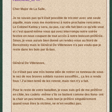
Pavlichenko_88°VK ;
Cher Major de La Salle,
Je ne savais pas qu'il était possible de tricoter avec une seule
aiguille, mais vous me montrerez à notre prochaine rencontre.
Le Colonel Katina y sera, ou pas, car elle fait bien ce qu'elle veut
et c'est quand même vous qui avez interrompu notre soirée
festive en nous coupant de tout accès à notre boisson préférée.
Sinon, je vous aurais bien donné un rendez-vous au Nord de
Berezinsky mais le Général De Villeneuve n'a pas voulu que je
reste dans les bois par là-bas.
Général De Villeneuve,
Ce n'était pas une très bonne idée de retirer ce tonneau de sous
le nez de nos braves soldats russes assoiffés... ça les a rendu
fous ! J'ai bien tenté de les retenir, mais rien n'y a fait.
Pour le reste de votre bataillon, je vous suis gré de me préférer
en cible, les cadets -même s'ils se battent comme des lions- ont
la chair un peu tendre... mais bon je préfère singulièrement
quand vous êtes la victime, ne m'en veuillez pas.