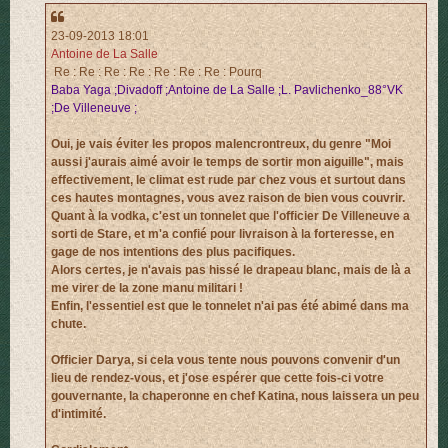
23-09-2013 18:01
Antoine de La Salle
Re : Re : Re : Re : Re : Re : Re : Pourq
Baba Yaga ;Divadoff ;Antoine de La Salle ;L. Pavlichenko_88°VK
;De Villeneuve ;
Oui, je vais éviter les propos malencrontreux, du genre "Moi
aussi j'aurais aimé avoir le temps de sortir mon aiguille", mais
effectivement, le climat est rude par chez vous et surtout dans
ces hautes montagnes, vous avez raison de bien vous couvrir.
Quant à la vodka, c'est un tonnelet que l'officier De Villeneuve a
sorti de Stare, et m'a confié pour livraison à la forteresse, en
gage de nos intentions des plus pacifiques.
Alors certes, je n'avais pas hissé le drapeau blanc, mais de là a
me virer de la zone manu militari !
Enfin, l'essentiel est que le tonnelet n'ai pas été abimé dans ma
chute.
Officier Darya, si cela vous tente nous pouvons convenir d'un
lieu de rendez-vous, et j'ose espérer que cette fois-ci votre
gouvernante, la chaperonne en chef Katina, nous laissera un peu
d'intimité.