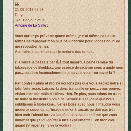
21-09-2013 07:23
Darya
Re : Bonjour Vous
Antoine de La Salle ;
Vous auriez pu prévenir quand même, je n'ai même pas eu le
temps de repasser mon plus bel uniforme pour l'occasion, ni de
me repoudrer le nez.
Au moins je sens bon car je reviens des tentes.
D'ailleurs je passais par là à tout hasard, à peine remise du
tabassage de Boubka... une espèce de sixième sens a guidé mes
pas... ou alors inconsciemment je savais vous retrouver là ?
Par contre Katina et moi ne voulons pas que vous sapiez notre si
jolie forteresse. Laissez-la donc tranquille un peu... vous pouvez
visiter bien sûr mais n'abîmez rien. En plus, nous étions en train
de boire la meilleure vodka de l'armée russe, celle que nous
subtilisons à Moleskine... venez boire avec nous ! Il faudra vous
modérer cependant, j'imagine qu'un français ne doit pas très
bien tenir l'alcool fort vu l'espèce de vinasse infâme que vous
buvez et que j'ai du goûter à titre expérimental... oh mon dieu
quand j'y repense : vive la vodka !