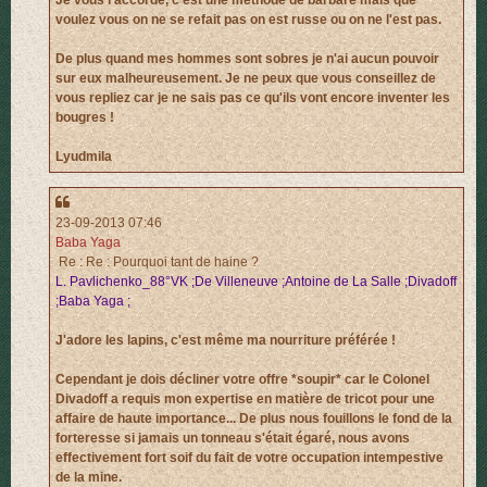
Je vous l'accorde, c'est une méthode de barbare mais que
voulez vous on ne se refait pas on est russe ou on ne l'est pas.
De plus quand mes hommes sont sobres je n'ai aucun pouvoir
sur eux malheureusement. Je ne peux que vous conseillez de
vous repliez car je ne sais pas ce qu'ils vont encore inventer les
bougres !
Lyudmila
23-09-2013 07:46
Baba Yaga
Re : Re : Pourquoi tant de haine ?
L. Pavlichenko_88°VK ;De Villeneuve ;Antoine de La Salle ;Divadoff
;Baba Yaga ;
J'adore les lapins, c'est même ma nourriture préférée !
Cependant je dois décliner votre offre *soupir* car le Colonel
Divadoff a requis mon expertise en matière de tricot pour une
affaire de haute importance... De plus nous fouillons le fond de la
forteresse si jamais un tonneau s'était égaré, nous avons
effectivement fort soif du fait de votre occupation intempestive
de la mine.