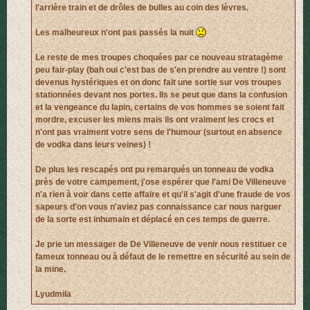
l'arrière train et de drôles de bulles au coin des lèvres.
Les malheureux n'ont pas passés la nuit
Le reste de mes troupes choquées par ce nouveau stratagème
peu fair-play (bah oui c'est bas de s'en prendre au ventre !) sont
devenus hystériques et on donc fait une sortie sur vos troupes
stationnées devant nos portes. Ils se peut que dans la confusion
et la vengeance du lapin, certains de vos hommes se soient fait
mordre, excuser les miens mais ils ont vraiment les crocs et
n'ont pas vraiment votre sens de l'humour (surtout en absence
de vodka dans leurs veines) !
De plus les rescapés ont pu remarqués un tonneau de vodka
près de votre campement, j'ose espérer que l'ami De Villeneuve
n'a rien à voir dans cette affaire et qu'il s'agit d'une fraude de vos
sapeurs d'on vous n'aviez pas connaissance car nous narguer
de la sorte est inhumain et déplacé en ces temps de guerre.
Je prie un messager de De Villeneuve de venir nous restituer ce
fameux tonneau ou à défaut de le remettre en sécurité au sein de
la mine.
Lyudmila