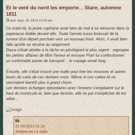
r
Et le vent du nord les emporte... Stare, automne
1811
M
sam. sept. 28, 2013 12:55 pm
e
s
Ce matin-là, la jeune capitaine avait bien du mal à se retrouver dans la
s
paperasse étalée devant elle. Toute l'armée russe bruissait de la
a
g
rumeur d'un départ prochain vers un nouveau front. Alors, il avait bien
e
fallu qu'elle se résolve au rangement.
Darya s'était attelée à la tâche en privilégiant le plus urgent : regrouper
les petites affaires de Mini-Terreur et envoyer Piotr lui confectionner
un confortable panier de transport... le voyage serait long.
Ensuite, elle s'était trouvé une malle pour trier les missives et autres
bouts de carte de ces derniers mois. Même si ces cartes-là ne
serviraient bientôt plus à grand chose.
Les derniers échanges épistolaires avec l'ennemi s'empilaient sur le
haut du monticule et, bien que récents, elle ne put s'empêcher de les
relire...
21-09-2013 01:14
Antoine de La Salle