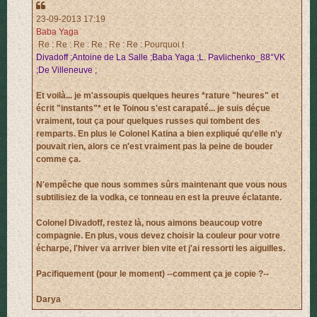
23-09-2013 17:19
Baba Yaga
Re : Re : Re : Re : Re : Re : Pourquoi t
Divadoff ;Antoine de La Salle ;Baba Yaga ;L. Pavlichenko_88°VK
;De Villeneuve ;
Et voilà... je m'assoupis quelques heures *rature "heures" et
écrit "instants"* et le Toinou s'est carapaté... je suis déçue
vraiment, tout ça pour quelques russes qui tombent des
remparts. En plus le Colonel Katina a bien expliqué qu'elle n'y
pouvait rien, alors ce n'est vraiment pas la peine de bouder
comme ça.
N'empêche que nous sommes sûrs maintenant que vous nous
subtilisiez de la vodka, ce tonneau en est la preuve éclatante.
Colonel Divadoff, restez là, nous aimons beaucoup votre
compagnie. En plus, vous devez choisir la couleur pour votre
écharpe, l'hiver va arriver bien vite et j'ai ressorti les aiguilles.
Pacifiquement (pour le moment) --comment ça je copie ?--
Darya