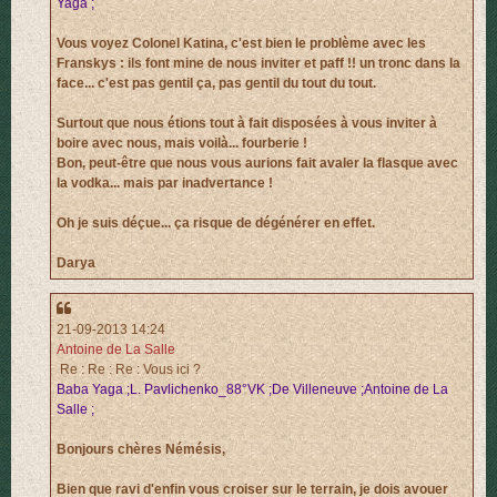
Yaga ;
Vous voyez Colonel Katina, c'est bien le problème avec les
Franskys : ils font mine de nous inviter et paff !! un tronc dans la
face... c'est pas gentil ça, pas gentil du tout du tout.
Surtout que nous étions tout à fait disposées à vous inviter à
boire avec nous, mais voilà... fourberie !
Bon, peut-être que nous vous aurions fait avaler la flasque avec
la vodka... mais par inadvertance !
Oh je suis déçue... ça risque de dégénérer en effet.
Darya
21-09-2013 14:24
Antoine de La Salle
Re : Re : Re : Vous ici ?
Baba Yaga ;L. Pavlichenko_88°VK ;De Villeneuve ;Antoine de La
Salle ;
Bonjours chères Némésis,
Bien que ravi d'enfin vous croiser sur le terrain, je dois avouer