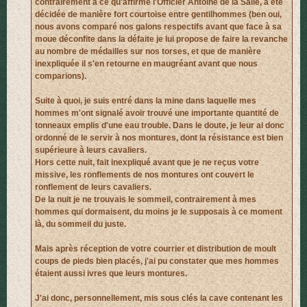
contrairement à ce qu'affirme l'Officier Antoine de la Salle, a été
décidée de manière fort courtoise entre gentilhommes (ben oui,
nous avons comparé nos galons respectifs avant que face à sa
moue déconfite dans la défaite je lui propose de faire la revanche
au nombre de médailles sur nos torses, et que de manière
inexpliquée il s'en retourne en maugréant avant que nous
comparions).
Suite à quoi, je suis entré dans la mine dans laquelle mes
hommes m'ont signalé avoir trouvé une importante quantité de
tonneaux emplis d'une eau trouble. Dans le doute, je leur ai donc
ordonné de le servir à nos montures, dont la résistance est bien
supérieure à leurs cavaliers.
Hors cette nuit, fait inexpliqué avant que je ne reçus votre
missive, les ronflements de nos montures ont couvert le
ronflement de leurs cavaliers.
De la nuit je ne trouvais le sommeil, contrairement à mes
hommes qui dormaisent, du moins je le supposais à ce moment
là, du sommeil du juste.
Mais après réception de votre courrier et distribution de moult
coups de pieds bien placés, j'ai pu constater que mes hommes
étaient aussi ivres que leurs montures.
J'ai donc, personnellement, mis sous clés la cave contenant les